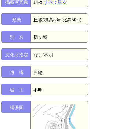
掲載写真数
14枚
すべて見る
形態
丘城(標高83m/比高50m)
別 名
切ヶ城
文化財指定
なし/不明
遺 構
曲輪
城 主
不明
縄張図