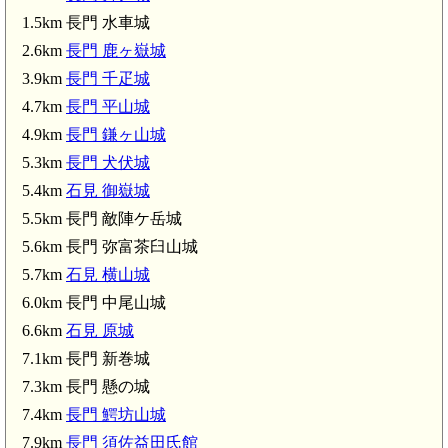
1.5km 長門 水車城
2.6km
長門 鹿ヶ嶽城
3.9km
長門 千疋城
4.7km
長門 平山城
4.9km
長門 鎌ヶ山城
疋城(3.9km)
5.3km
長門 犬伏城
5.4km
石見 御嶽城
5.5km 長門 敵陣ケ岳城
5.6km 長門 弥富茶臼山城
5.7km
石見 横山城
6.0km 長門 中尾山城
6.6km
石見 原城
7.1km 長門 新巻城
7.3km 長門 懸の城
7.4km
長門 鰐坊山城
7.9km
長門 須佐益田氏館