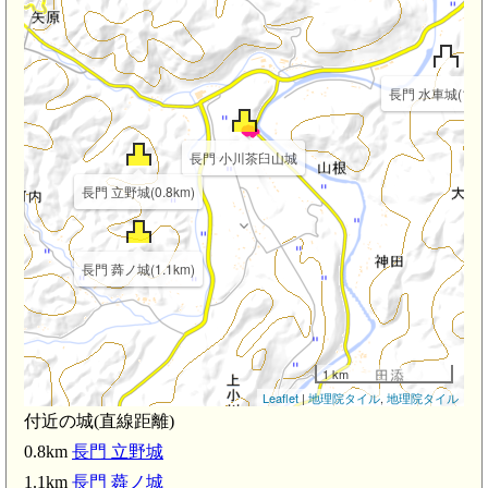
長門 水車城(1.5k
長門 小川茶臼山城
長門 立野城(0.8km)
長門 蕣ノ城(1.1km)
1 km
Leaflet
|
地理院タイル
,
地理院タイル
付近の城(直線距離)
0.8km
長門 立野城
1.1km
長門 蕣ノ城