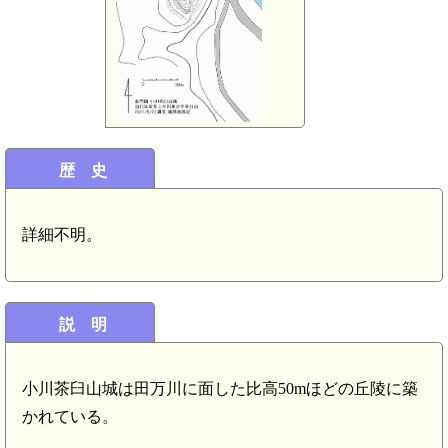
歴 史
詳細不明。
説 明
小川茶臼山城は田万川に面した比高50mほどの丘陵に築
かれている。