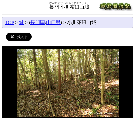
ながと おがわちゃうすやまじょう
長門 小川茶臼山城
TOP
>
城
> (
長門国
/
山口県
) > 小川茶臼山城