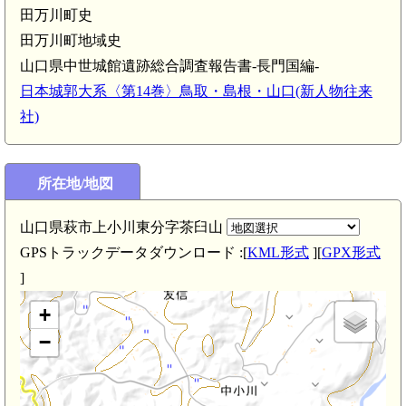
田万川町史
田万川町地域史
山口県中世城館遺跡総合調査報告書-長門国編-
日本城郭大系〈第14巻〉鳥取・島根・山口(新人物往来
社)
所在地/地図
山口県萩市上小川東分字茶臼山
長門 鹿ヶ嶽城(2.6km)
GPSトラックデータダウンロード :[
KML形式
][
GPX形式
]
+
−