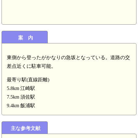
長門 鰐坊山城(7.4km)
案 内
東側から登ったがかなりの急坂となっている。道路の交
差点近くに駐車可能。
最寄り駅(直線距離)
5.8km 江崎駅
江崎駅(5.8km)
7.5km 須佐駅
9.4km 飯浦駅
主な参考文献