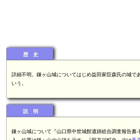
歴 史
詳細不明。鎌ヶ山城についてはじめ益田家臣森氏の城であった
いう。
説 明
鎌ヶ山城について『山口県中世城館遺跡総合調査報告書-