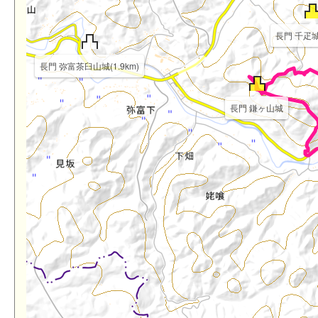
長門 千疋城(
長門 弥富茶臼山城(1.9km)
長門 鎌ヶ山城