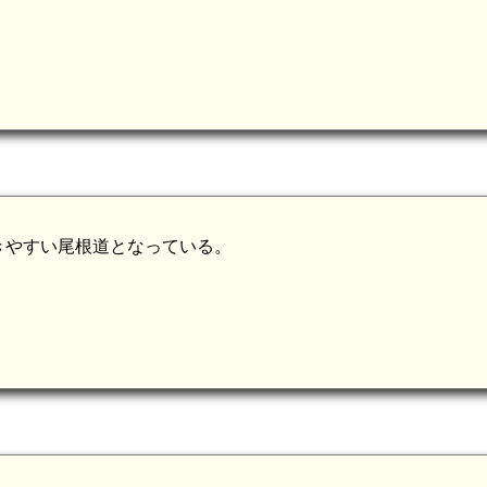
長門 鹿ヶ嶽城(7.1km)
きやすい尾根道となっている。
長門 水車城(6.0km)