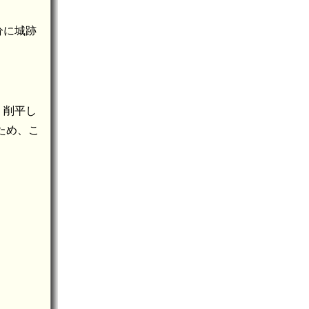
分に城跡
く削平し
ため、こ