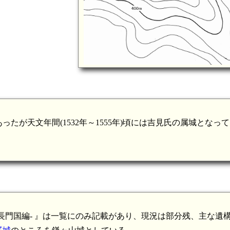
が天文年間(1532年～1555年)頃には吉見氏の属城となっ
長門国編- 』は一覧にのみ記載があり、現況は部分残、主な遺