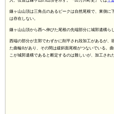
入、位置は鎌ヶ山の山頂を示す。『田万川町史』では
千
鎌ヶ山山頂は三角点のあるピークは自然尾根で、東側に
は存在しない。
鎌ヶ山山頂から西へ伸びた尾根の先端部分に城郭遺構ら
西端の部分が主郭でわずかに削平され段加工があるが、
た曲輪IIがあり、その間は緩斜面尾根がつないでいる。
こが城郭遺構であると断定するのは難しいが、加工され
長門 犬伏城(8.4km)