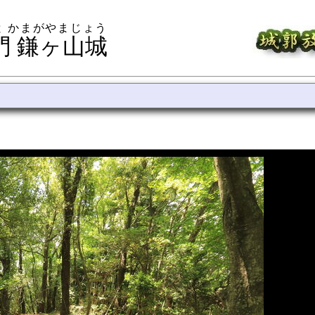
と かまがやまじょう
門 鎌ヶ山城