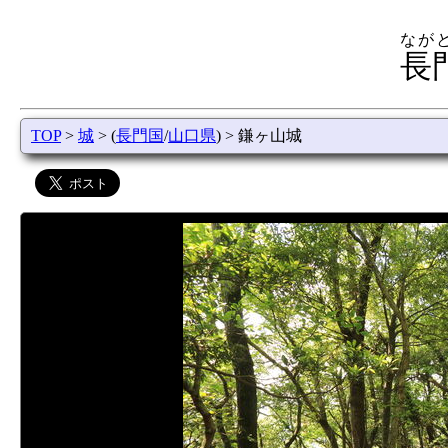
なが
長
TOP
>
城
> (
長門国
/
山口県
) > 鎌ヶ山城