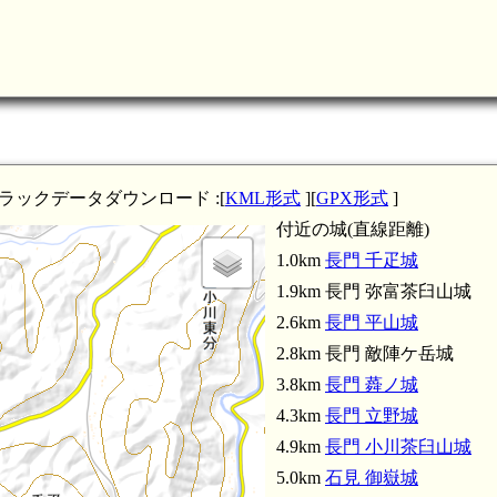
長門 小川茶臼山城(4.9km)
長門 立野城(4.3km)
長門 蕣ノ城(3.8km)
トラックデータダウンロード :[
KML形式
][
GPX形式
]
付近の城(直線距離)
1.0km
長門 千疋城
1.9km 長門 弥富茶臼山城
2.6km
長門 平山城
2.8km 長門 敵陣ケ岳城
3.8km
長門 蕣ノ城
4.3km
長門 立野城
4.9km
長門 小川茶臼山城
5.0km
石見 御嶽城