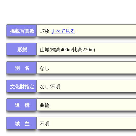
掲載写真数
17枚
すべて見る
形態
山城(標高400m/比高220m)
別 名
なし
文化財指定
なし/不明
遺 構
曲輪
城 主
不明