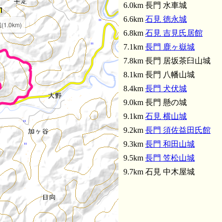
6.0km 長門 水車城
6.6km
石見 徳永城
1.0km)
6.8km
石見 吉見氏居館
7.1km
長門 鹿ヶ嶽城
7.8km 長門 居坂茶臼山城
8.1km 長門 八幡山城
8.4km
長門 犬伏城
9.0km 長門 懸の城
9.1km
石見 横山城
9.2km
長門 須佐益田氏館
9.3km
長門 和田山城
9.5km
長門 笠松山城
9.7km 石見 中木屋城