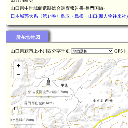
田万川町史
山口県中世城館遺跡総合調査報告書-長門国編-
日本城郭大系〈第14巻〉鳥取・島根・山口(新人物往来社)
所在地/地図
山口県萩市上小川西分字千疋
GPS
+
−
伝 吉見阿波守の墓(2.7km)
長門 平山城(2.6km)
門 敵陣ケ岳城(2.8km)