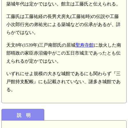
築城年代は定かではない。館主は工藤氏と伝えられる。
工藤氏は工藤祐経の長男犬房丸(工藤祐時)の伝説や工藤
小次郎行光の弟祐光による築城などの伝承があるが、詳
らかではない。
天文8年(1539年)三戸南部氏の居城
聖寿寺館
に放火した南
部晴政の家臣赤沼備中がこの五日市城主であったとも伝
えられるが定かではない。
いずれにせよ規模の大きな城館であるにも関わらず『三
戸館持支配帳』にも記載されていない、謎多き城館であ
る。
説 明