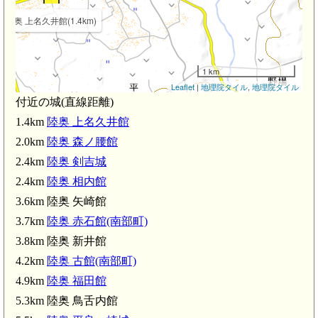
陸奥 上名久井館(1.4km)
1 km
Leaflet
|
地理院タイル
,
地理院タイル
付近の城(直線距離)
1.4km
陸奥 上名久井館
2.0km
陸奥 森ノ腰館
2.4km
陸奥 剣吉城
2.4km
陸奥 相内館
3.6km 陸奥 矢崎館
3.7km
陸奥 赤石館(南部町)
3.8km 陸奥 新井館
4.2km
陸奥 古館(南部町)
4.9km
陸奥 福田館
陸奥 新井館(3.8km)
5.3km 陸奥 鳥舌内館