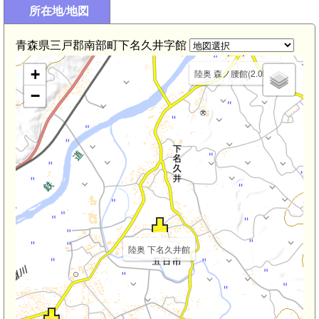
所在地/地図
陸奥 剣吉城(2.4km)
青森県三戸郡南部町下名久井字館
+
陸奥 森ノ腰館(2.0km)
−
陸奥 下名久井館