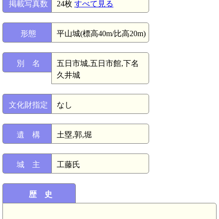
掲載写真数
24枚
すべて見る
形態
平山城(標高40m/比高20m)
別 名
五日市城,五日市館,下名
久井城
文化財指定
なし
遺 構
土塁,郭,堀
城 主
工藤氏
歴 史