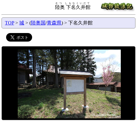
むつ しもなくいだて
陸奥 下名久井館
TOP
>
城
> (
陸奥国
/
青森県
) > 下名久井館