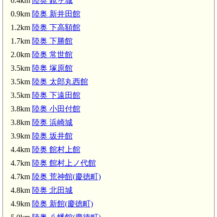
0.4km
陸奥 鏡ヶ城
0.9km
陸奥 新井田館
1.2km
陸奥 下高額館
1.7km
陸奥 下勝館
2.0km
陸奥 常世館
3.5km
陸奥 塚原館
塩川駅(3.2km)
陸奥 下遠田館(3.5km)
3.5km
陸奥 太郎丸西館
3.5km
陸奥 下遠田館
3.8km
陸奥 小田付館
陸奥 浜崎城(3.8km)
3.8km
陸奥 浜崎城
3.9km
陸奥 坂井館
4.4km
陸奥 館村上館
 北田城(4.8km)
4.7km
陸奥 館村上ノ代館
4.7km
陸奥 荒神館(慶徳町)
笈川駅(4.8km)
陸奥 島村館(5
4.8km
陸奥 北田城
4.9km
陸奥 新館(慶徳町)