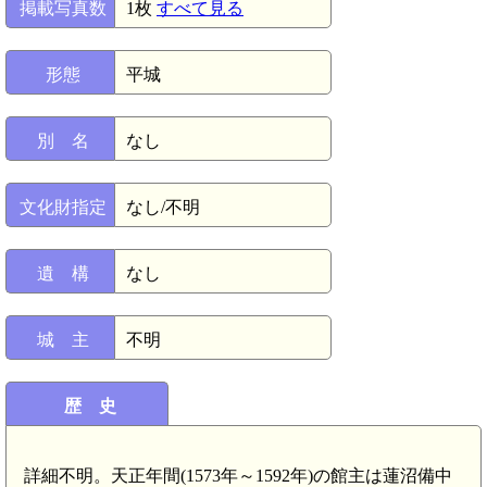
掲載写真数
1枚
すべて見る
形態
平城
別 名
なし
文化財指定
なし/不明
遺 構
なし
城 主
不明
歴 史
詳細不明。天正年間(1573年～1592年)の館主は蓮沼備中