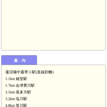
案 内
蓮沼備中最寄り駅(直線距離)
1.1km 姥堂駅
1.7km 会津豊川駅
3.1km 喜多方駅
陸奥 赤坂館(喜多方市)(5.3
3.2km 塩川駅
陸奥 北畑館(
4.8km 笈川駅