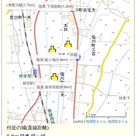
会津豊川駅(1.7km)
陸奥 下高額館(1.2km)
陸奥 太田館
陸奥 鏡ヶ城(0.4km)
姥堂駅(1.1km)
陸奥 新井田館(0.9km)
陸奥 常世館(
1 km
Leaflet
|
地理院タイル
,
地理院タイル
付近の城(直線距離)