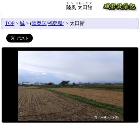
むつ おおただて
陸奥 太田館
TOP
>
城
> (
陸奥国
/
福島県
) > 太田館