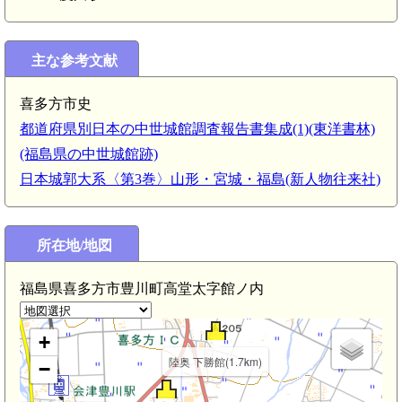
主な参考文献
喜多方市史
陸奥 小田付館(3.8km)
都道府県別日本の中世城館調査報告書集成(1)(東洋書林)
(福島県の中世城館跡)
3.9km)
日本城郭大系〈第3巻〉山形・宮城・福島(新人物往来社)
所在地/地図
m)
福島県喜多方市豊川町高堂太字館ノ内
+
陸奥 下勝館(1.7km)
−