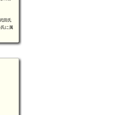
、武田氏
条氏に属