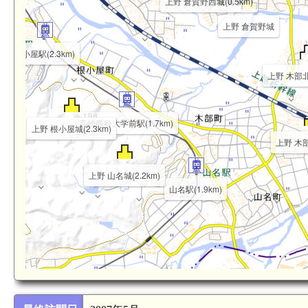
上野 倉賀野西城(0.5km)
上野 倉賀野城
m)
根小屋駅(2.3km)
上野 木部北城
高崎商科大学前駅(1.7km)
上野 根小屋城(2.3km)
上野 木部
上野 山名城(2.2km)
山名駅(1.9km)
上野 落合代官所(3.1km)