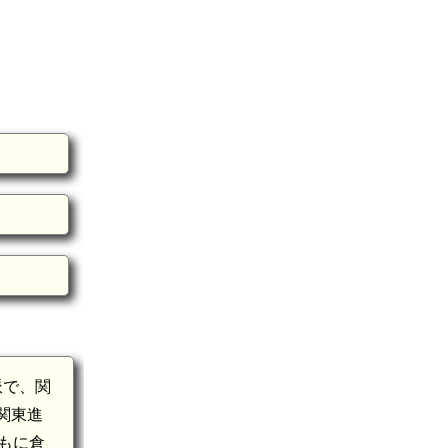
派で、関
関東進
もに倉