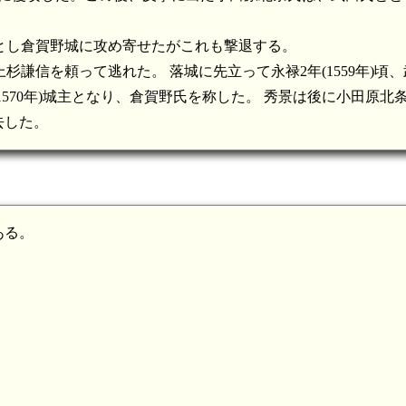
とし倉賀野城に攻め寄せたがこれも撃退する。
上杉謙信を頼って逃れた。 落城に先立って永禄2年(1559年)頃
570年)城主となり、倉賀野氏を称した。 秀景は後に小田原北
去した。
ある。