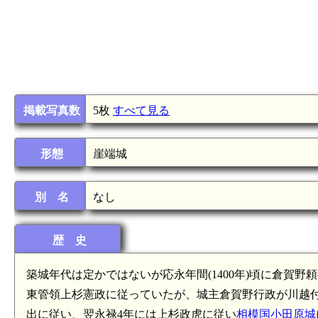
掲載写真数
5枚
すべて見る
形態
崖端城
別 名
なし
歴 史
築城年代は定かではないが応永年間(1400年)頃に倉賀
東管領上杉憲政に従っていたが、城主倉賀野行政が川越付近
出に従い、翌永禄4年には上杉政虎に従い
相模国小田原城