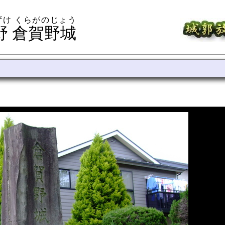
ずけ くらがのじょう
野 倉賀野城