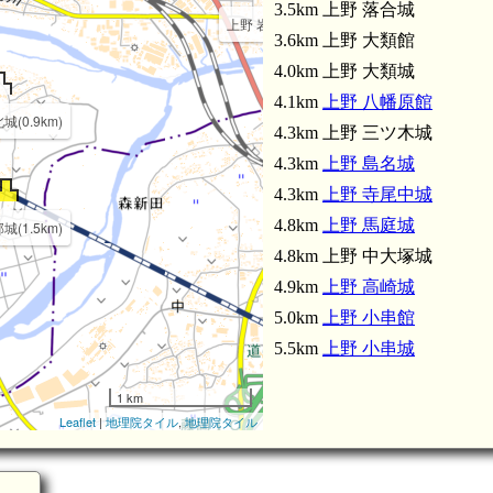
3.5km 上野 落合城
上野 岩鼻陣屋(2.7km)
3.6km 上野 大類館
4.0km 上野 大類城
4.1km
上野 八幡原館
(0.9km)
4.3km 上野 三ツ木城
4.3km
上野 島名城
4.3km
上野 寺尾中城
4.8km
上野 馬庭城
城(1.5km)
4.8km 上野 中大塚城
4.9km
上野 高崎城
5.0km
上野 小串館
5.5km
上野 小串城
1 km
Leaflet
|
地理院タイル
,
地理院タイル