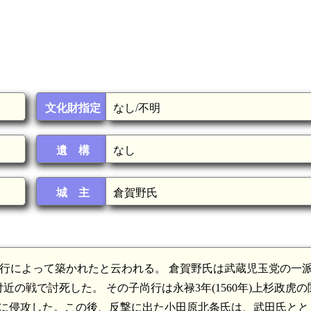
文化財指定
なし/不明
遺 構
なし
城 主
倉賀野氏
野頼行によって築かれたと云われる。 倉賀野氏は武蔵児玉党の一
の戦で討死した。 その子尚行は永禄3年(1560年)上杉政虎の
に侵攻した。この後、反撃に出た小田原北条氏は、武田氏とと