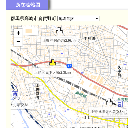
所在地/地図
上野 大類館(3.6km)
群馬県高崎市倉賀野町
+
上野 中居の砦(2.9km)
−
上野 和田下之城(2.3km)
野のわたし駅(2.6km)
上野 永泉寺の砦(0.8km)
倉賀野駅(0.8k