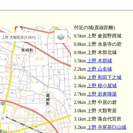
付近の城(直線距離)
0.5km 上野 倉賀野西城
上野 大類寄居(3.0km)
0.8km 上野 永泉寺の砦
0.9km 上野 木部北城
1.5km
上野 木部城
2.2km
上野 山名城
2.3km
上野 和田下之城
2.3km
上野 根小屋城
2.7km
上野 岩鼻陣屋
2.9km 上野 中居の砦
3.0km 上野 大類寄居
m)
3.1km 上野 落合代官所
上野 八幡原館(
3.2km
上野 寺尾茶臼山城