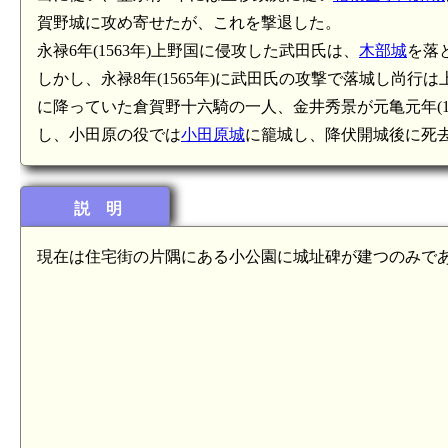
賀野城に攻め寄せたが、これを撃退した。
永禄6年(1563年)上野国に侵攻した武田氏は、
木部城
を落
しかし、永禄8年(1565年)に武田氏の攻撃で落城し尚行は
に降っていた倉賀野十六騎の一人、金井秀景が元亀元年(1
し、小田原の役では
小田原城
に籠城し、降伏開城後に死
説 明
現在は住宅街の片隅にある小公園に城址碑が建つのみで