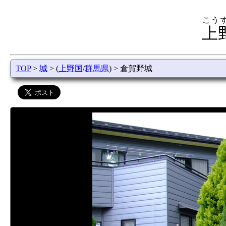
こう
上
TOP
>
城
> (
上野国
/
群馬県
) > 倉賀野城