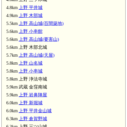
4.8km
上野 平井城
4.9km
上野 木部城
5.5km
上野 高山城(百間築地)
5.6km
上野 小串館
5.6km
上野 高山城(要害山)
5.6km 上野 木部北城
5.7km
上野 高山城(天屋)
5.8km
上野 山名城
5.8km
上野 小串城
5.8km 上野 浄法寺城
野 浄法寺城(5.8km)
5.9km 武蔵 金窪南城
5.9km
上野 岩鼻陣屋
6.0km
上野 新堀城
6.0km
上野 平井金山城
6.3km
上野 倉賀野城
6.3km 上野 三ツ山城