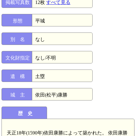
掲載写真数
12枚
すべて見る
形態
平城
別 名
なし
文化財指定
なし/不明
遺 構
土塁
城 主
依田(松平)康勝
歴 史
天正18年(1590年)依田康勝によって築かれた。 依田康勝