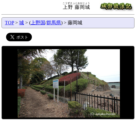
こうずけ ふじおかじょう
上野 藤岡城
TOP
>
城
> (
上野国
/
群馬県
) > 藤岡城