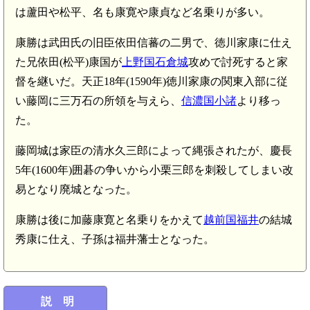
は蘆田や松平、名も康寛や康貞など名乗りが多い。
康勝は武田氏の旧臣依田信蕃の二男で、徳川家康に仕え
た兄依田(松平)康国が
上野国石倉城
攻めで討死すると家
督を継いだ。天正18年(1590年)徳川家康の関東入部に従
い藤岡に三万石の所領を与えら、
信濃国小諸
より移っ
た。
藤岡城は家臣の清水久三郎によって縄張されたが、慶長
5年(1600年)囲碁の争いから小栗三郎を刺殺してしまい改
易となり廃城となった。
康勝は後に加藤康寛と名乗りをかえて
越前国福井
の結城
秀康に仕え、子孫は福井藩士となった。
説 明