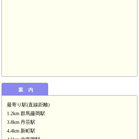
上野 岩鼻陣屋(5.9km)
km)
案 内
km)
北藤岡駅(4.5km)
最寄り駅(直線距離)
1.2km 群馬藤岡駅
3.8km 丹荘駅
4.4km 新町駅