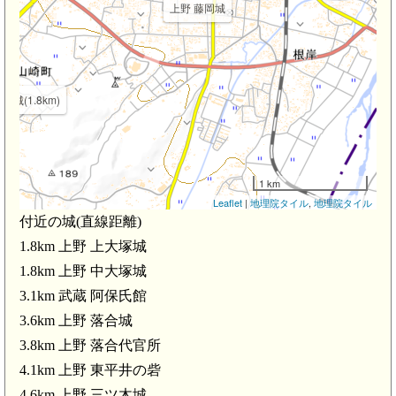
上野 藤岡城
塚城(1.8km)
1 km
Leaflet
|
地理院タイル
,
地理院タイル
付近の城(直線距離)
1.8km 上野 上大塚城
1.8km 上野 中大塚城
3.1km 武蔵 阿保氏館
3.6km 上野 落合城
3.8km 上野 落合代官所
4.1km 上野 東平井の砦
4.6km 上野 三ツ木城