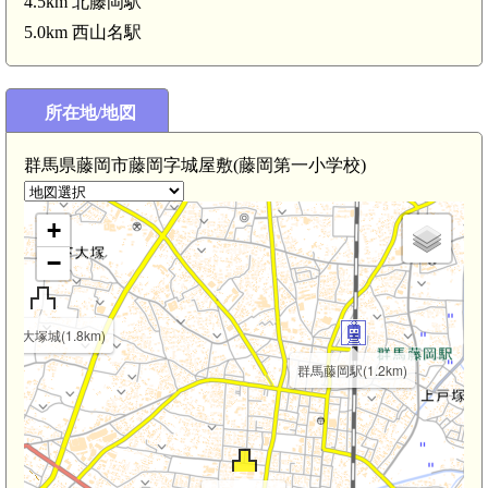
4.5km 北藤岡駅
5.0km 西山名駅
所在地/地図
群馬県藤岡市藤岡字城屋敷(藤岡第一小学校)
+
−
 中大塚城(1.8km)
群馬藤岡駅(1.2km)