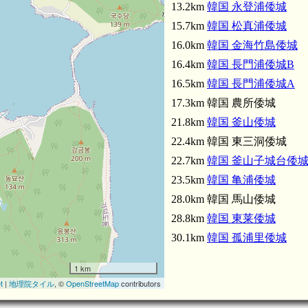
13.2km
韓国 永登浦倭城
15.7km
韓国 松真浦倭城
16.0km
韓国 金海竹島倭城
16.4km
韓国 長門浦倭城B
16.5km
韓国 長門浦倭城A
17.3km 韓国 農所倭城
21.8km
韓国 釜山倭城
22.4km 韓国 東三洞倭城
22.7km
韓国 釜山子城台倭
23.5km
韓国 亀浦倭城
28.0km 韓国 馬山倭城
28.8km
韓国 東莱倭城
30.1km
韓国 孤浦里倭城
1 km
t
|
地理院タイル
, ©
OpenStreetMap
contributors