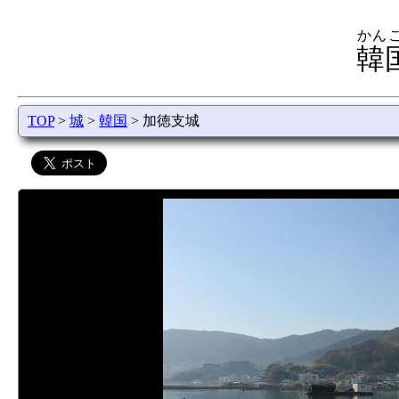
かん
韓
TOP
>
城
>
韓国
> 加徳支城