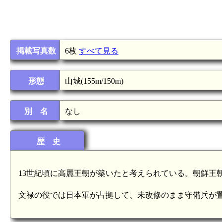
掲載写真数
6枚
すべて見る
形態
山城(155m/150m)
別 名
なし
歴 史
13世紀頃に高麗王朝が築いたと考えられている。朝鮮王
文禄の役では日本軍が占拠して、未改修のまま守備兵が