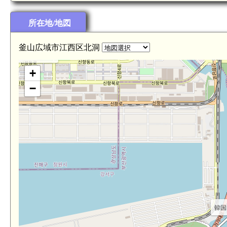
所在地/地図
釜山広域市江西区北洞
 安骨浦倭城(4.0km)
+
−
韓国 