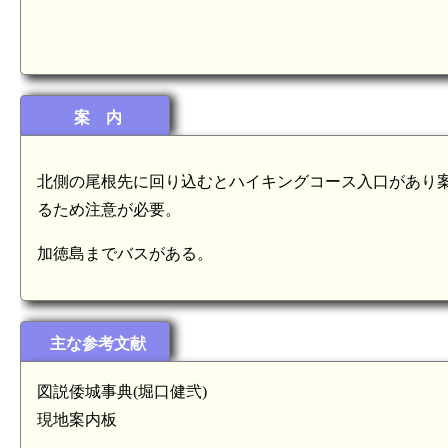
案 内
北側の尾根先に回り込むとハイキングコース入口があり案内
るため注意が必要。
加徳島までバスがある。
主な参考文献
図説倭城事典(堀口健弐)
現地案内板