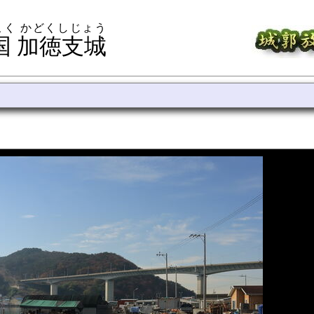
こく かどくしじょう
国 加徳支城