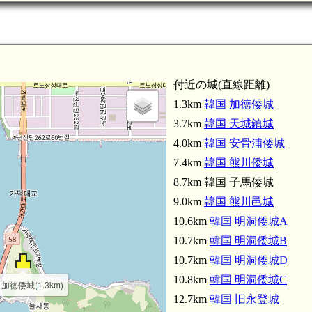
付近の城(直線距離)
1.3km
韓国 加徳倭城
3.7km
韓国 天城鎮城
4.0km
韓国 安骨浦倭城
7.4km
韓国 熊川倭城
8.7km 韓国 子馬倭城
9.0km
韓国 熊川邑城
10.6km
韓国 明洞倭城A
10.7km
韓国 明洞倭城B
10.7km
韓国 明洞倭城D
10.8km
韓国 明洞倭城C
加徳倭城(1.3km)
12.7km
韓国 旧永登城