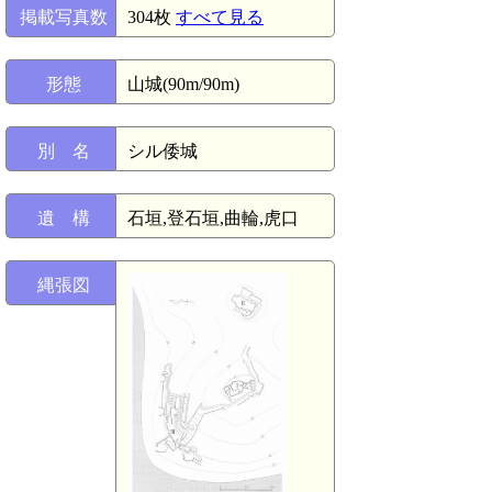
掲載写真数
304枚
すべて見る
形態
山城(90m/90m)
別 名
シル倭城
遺 構
石垣,登石垣,曲輪,虎口
縄張図