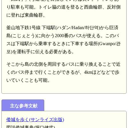
り駐車も可能。トイレ脇の道を登ると西曲輪群、反対側
に登れば東曲輪群。
釜山地下鉄1号線 下端駅(ハダン/Hadan/하단역)から巨済
島(こじぇとう)に向かう2000番のバスが使える。このバ
スは下端駅から乗車するときに下車する場所(Gwanpo/관
포)を運転手に伝える必要がある。
そこから島の北側を周回するバスに乗り換えることで近
くのバス停まで行くことができるが、4kmほどなどで歩
いていくことも可能。
主な参考文献
倭城を歩く(サンライズ出版)
図説倭城事典(堀口健弐)