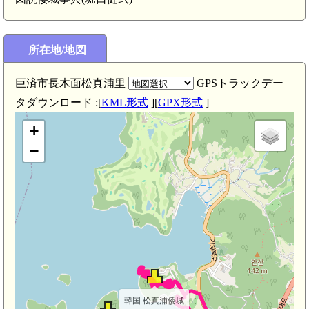
韓国 旧
韓国 永登浦倭城(3.
所在地/地図
巨済市長木面松真浦里
GPSトラックデー
タダウンロード :[
KML形式
][
GPX形式
]
+
−
韓国 松真浦倭城