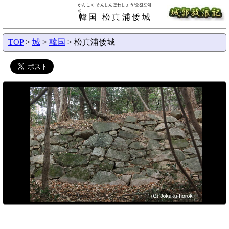
かんこく そんじんぽわじょう/송진포왜
성
韓国 松真浦倭城
TOP
>
城
>
韓国
> 松真浦倭城