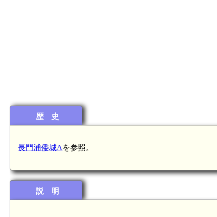
歴 史
長門浦倭城A
を参照。
説 明