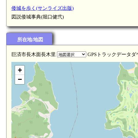
倭城を歩く(サンライズ出版)
図説倭城事典(堀口健弐)
所在地/地図
巨済市長木面長木里
GPSトラックデータダウ
+
−