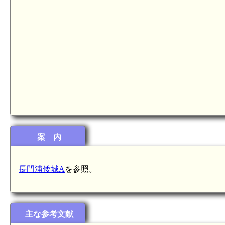
案 内
長門浦倭城A
を参照。
主な参考文献