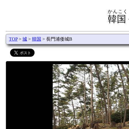
かんこく
韓国
TOP
>
城
>
韓国
> 長門浦倭城B