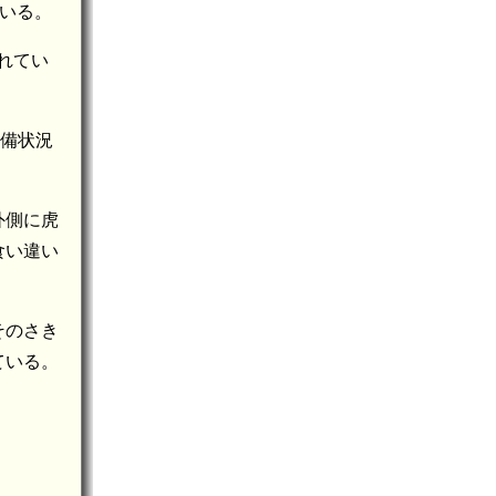
韓国 明洞倭城A(12.6km)
ている。
韓国 明洞倭城B(12.4km)
れてい
 明洞倭城D(12.0km)
整備状況
外側に虎
食い違い
そのさき
ている。