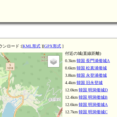
韓国 旧永登城(4.4km)
ンロード :[
KML形式
][
GPX形式
]
韓国 永登浦倭城(3.8km)
付近の城(直線距離)
0.3km
韓国 長門浦倭城A
0.6km
韓国 松真浦倭城
3.8km
韓国 永登浦倭城
4.4km
韓国 旧永登城
12.0km
韓国 明洞倭城D
12.4km
韓国 明洞倭城B
12.6km
韓国 明洞倭城A
12.7km
韓国 明洞倭城C