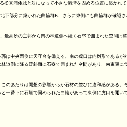
ある松真浦倭城と対になって小さな港湾を固める位置に築かれ
、北下部分に築かれた曲輪群B、さらに東側にも曲輪群が確認さ
韓国
が、最高所の主郭から南の林道側へ続く石塁で囲まれた空間は
主郭は中央西側に天守台を備える。南の虎口は内桝形であるが
の林道側に降る緩斜面に石塁で囲まれた空間があり、南東隅に
、このあたりは開墾の影響からか石材の並びに違和感がある。
ると一番下に石垣で固められた曲輪があって東側に虎口を開い