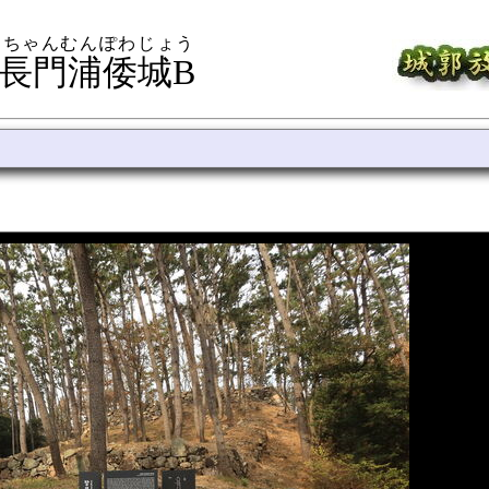
 ちゃんむんぽわじょう
 長門浦倭城B