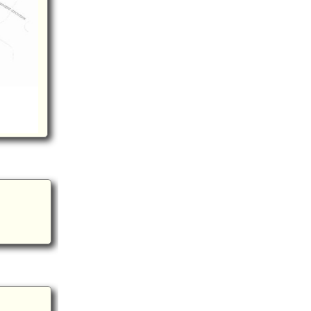
韓国 熊川邑城(14.
韓国 明洞倭城C(12.7km)