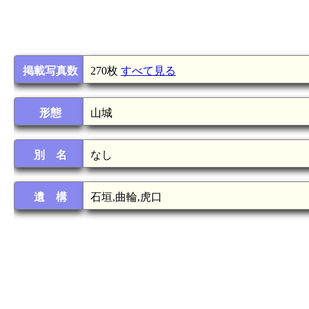
掲載写真数
270枚
すべて見る
形態
山城
別 名
なし
遺 構
石垣,曲輪,虎口