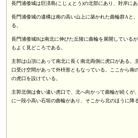
長門浦倭城は巨済島(こじぇとう)の北部にあり、対岸に
長門浦倭城の遺構は南の高い山上に築かれた曲輪群Aと
る。
長門浦倭城Bは南北に伸びた丘陵に曲輪を展開している
もよく見どころである。
主郭は山頂にあって南北に長く南北両側に虎口がある。
口受け空間があって外枡形ともなっている。ここから南
の虎口を設けている。
主郭北側は食い違い虎口で、北へ向かって曲輪が続くが
に一段小高い石垣の曲輪があり、そこから北のほうに降