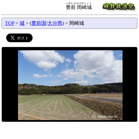
ぶぜん おかざきじょう
豊前 岡崎城
TOP
>
城
> (
豊前国
/
大分県
) > 岡崎城