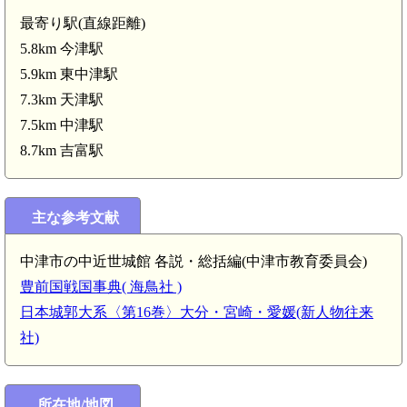
最寄り駅(直線距離)
5.8km 今津駅
東中津駅(5.9
5.9km 東中津駅
7.3km 天津駅
7.5km 中津駅
8.7km 吉富駅
主な参考文献
 末広城(4.4km)
豊前 小畑城(4.3
中津市の中近世城館 各説・総括編(中津市教育委員会)
m)
豊前国戦国事典( 海鳥社 )
前 八並城(3.8km)
日本城郭大系〈第16巻〉大分・宮崎・愛媛(新人物往来
社)
豊前 妙相寺城(3.4km)
豊前 田丸城(3.3km)
豊前 山中城(2.8km)
所在地/地図