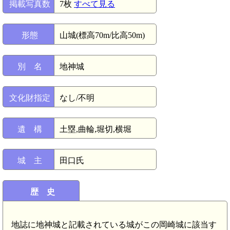
掲載写真数
7枚
すべて見る
形態
山城(標高70m/比高50m)
別 名
地神城
文化財指定
なし/不明
遺 構
土塁,曲輪,堀切,横堀
城 主
田口氏
歴 史
地誌に地神城と記載されている城がこの岡崎城に該当す