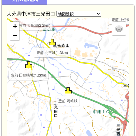
豊前 下伊藤田城(2.6km)
大分県中津市三光田口
豊前 上伊藤田城(
+
豊前 大畑城(2.2km)
−
豊前 北平城(1.3km)
豊前 田島崎城(1.2km)
豊前 岡崎城
豊