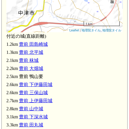
km)
1 km
Leaflet
|
地理院タイル
,
地理院タイル
付近の城(直線距離)
1.2km
豊前 田島崎城
1.3km
豊前 北平城
2.1km
豊前 秣城
2.2km
豊前 大畑城
2.5km 豊前 鴨山要
2.6km
豊前 下伊藤田城
2.6km
豊前 三保山城
2.7km
豊前 上伊藤田城
2.8km
豊前 山中城
3.1km
豊前 下深水城
3.3km
豊前 田丸城