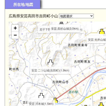
所在地/地図
安芸 宮崎城
広島県安芸高田市吉田町小山
+
安芸 高杉山城(3.0km)
尼子下野守義勝(久幸)の墓(3.0km)
−
安芸 光井山城(2
安芸 二ツ山城(吉田町)(1.9km)
安芸 川本城(1.5km)