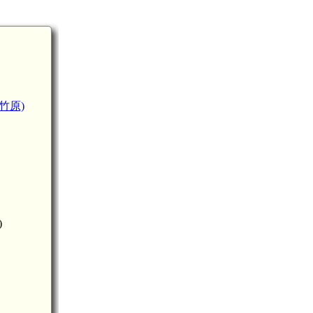
竹原)
吉田口駅(6.5km)
)