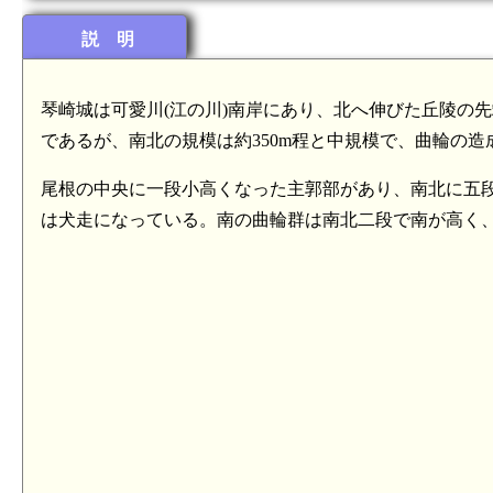
説 明
琴崎城は可愛川(江の川)南岸にあり、北へ伸びた丘陵の
であるが、南北の規模は約350m程と中規模で、曲輪の
尾根の中央に一段小高くなった主郭部があり、南北に五
は犬走になっている。南の曲輪群は南北二段で南が高く