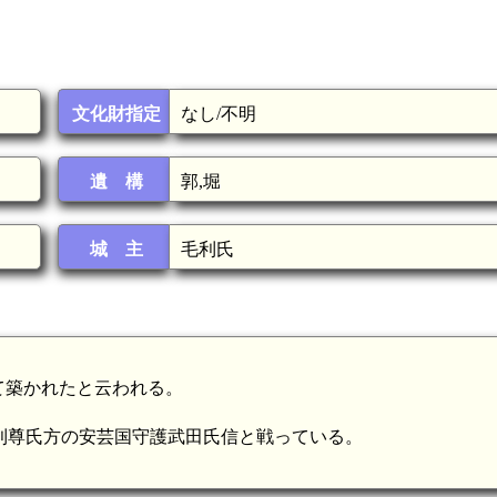
文化財指定
なし/不明
遺 構
郭,堀
城 主
毛利氏
て築かれたと云われる。
て足利尊氏方の安芸国守護武田氏信と戦っている。