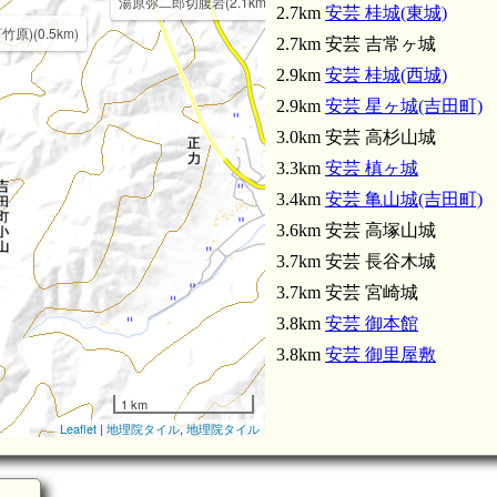
湯原弥二郎切腹岩(2.1km)
2.7km
安芸 桂城(東城)
原)(0.5km)
2.7km 安芸 吉常ヶ城
2.9km
安芸 桂城(西城)
2.9km
安芸 星ヶ城(吉田町)
3.0km 安芸 高杉山城
安芸 長谷木城(3.7km)
3.3km
安芸 槙ヶ城
3.4km
安芸 亀山城(吉田町)
3.6km 安芸 高塚山城
3.7km 安芸 長谷木城
3.7km 安芸 宮崎城
3.8km
安芸 御本館
3.8km
安芸 御里屋敷
1 km
Leaflet
|
地理院タイル
,
地理院タイル
向原駅(4.8km)