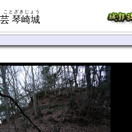
き ことざきじょう
芸 琴崎城