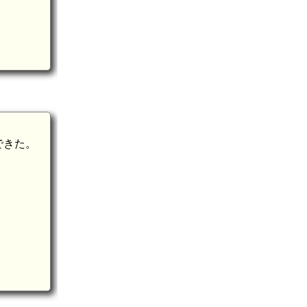
宍戸隆忠夫妻の墓(理窓院)(10.0k
できた。
甲立駅(9.2km)