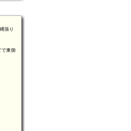
な縄張り
どで東側
。
宍戸隆家夫妻の墓(天叟寺跡)(9.5km)