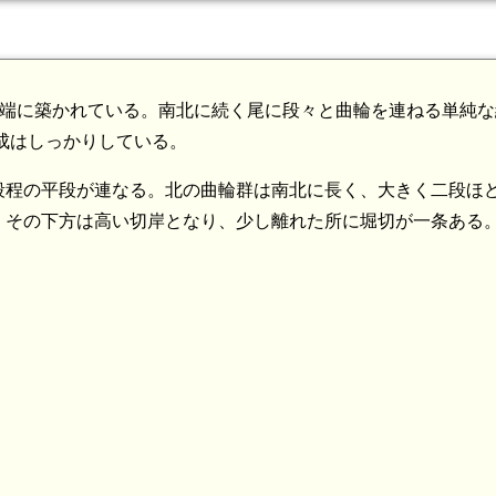
先端に築かれている。南北に続く尾に段々と曲輪を連ねる単純
造成はしっかりしている。
段程の平段が連なる。北の曲輪群は南北に長く、大きく二段ほ
、その下方は高い切岸となり、少し離れた所に堀切が一条ある