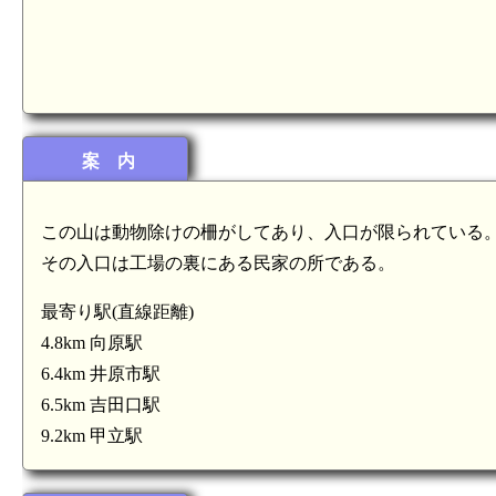
案 内
この山は動物除けの柵がしてあり、入口が限られている
その入口は工場の裏にある民家の所である。
最寄り駅(直線距離)
4.8km 向原駅
6.4km 井原市駅
6.5km 吉田口駅
9.2km 甲立駅
毛利弘元墓所(悦叟院跡)(4.5km)