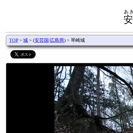
あ
安
TOP
>
城
> (
安芸国
/
広島県
) > 琴崎城