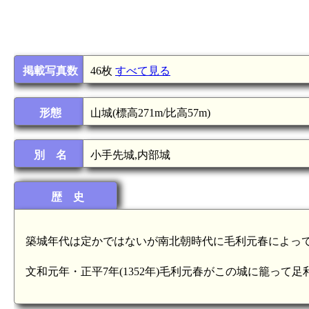
掲載写真数
46枚
すべて見る
形態
山城(標高271m/比高57m)
別 名
小手先城,内部城
歴 史
築城年代は定かではないが南北朝時代に毛利元春によっ
文和元年・正平7年(1352年)毛利元春がこの城に籠っ