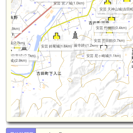
安芸 宮ノ城(1.0km)
安芸 天神山城(吉田町竹
安芸 琴崎城
安芸 竹樋館(0.4km)
町)(2.9km)
安芸 芹田館(0.7km)
 下峠城(2.7km)
福原氏墓所(楞厳寺跡)(1.2km)
安芸 鈴尾城(1.6km)
4km)
km)
安芸 桂城(東城)(2.7km)
安芸 尼ヶ崎城(1.1km)
桂広澄の墓(2.5km)
城(西城)(2.9km)