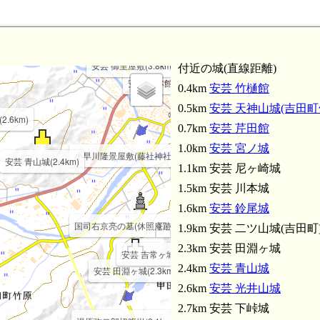
(3.7km)
毛利元就と毛利一族墓所(4.2km)
毛利隆元墓所(4.0km)
安芸 御里屋敷(3.8km)
付近の城(直線距離)
安芸 御本館(3.8km)
0.4km
安芸 竹樋館
0.5km
安芸 天神山城(吉田町
.6km)
0.7km
安芸 芹田館
1.0km
安芸 宮ノ城
小早川隆景屋敷(藤社神社)(3.1km)
安芸 青山城(2.4km)
1.1km 安芸 尼ヶ崎城
1.5km 安芸 川本城
安芸 高塚山城(3.6km)
1.6km
安芸 鈴尾城
国司右京亮の墓(休照庵跡)(2.6km)
1.9km 安芸 二ツ山城(吉田町
2.3km 安芸 田淵ヶ城
安芸 吉常ヶ城(2.7km)
2.4km
安芸 青山城
安芸 田淵ヶ城(2.3km)
2.6km
安芸 光井山城
2.7km 安芸 下峠城