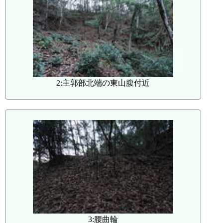
2:主郭部北端の東山腹付近
3:腰曲輪