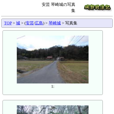
安芸 琴崎城の写真
集
TOP
>
城
> (
安芸
/
広島
) >
琴崎城
> 写真集
1: