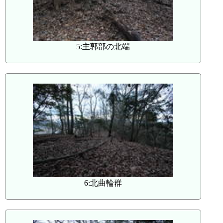
5:主郭部の北端
6:北曲輪群