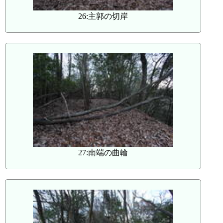
26:主郭の切岸
27:南端の曲輪