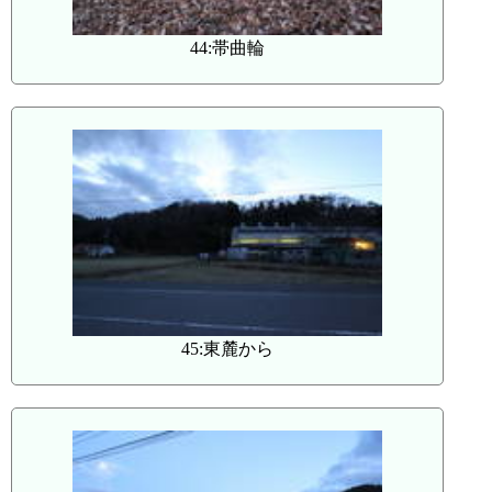
44:帯曲輪
45:東麓から