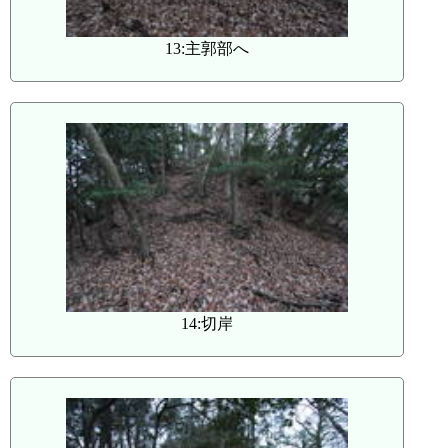
13:主郭部へ
14:切岸