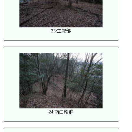
23:主郭部
24:南曲輪群