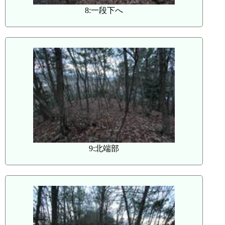
8:一段下へ
9:北端部