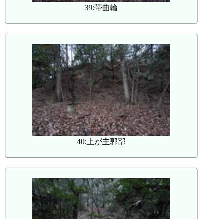
39:帯曲輪
40:上が主郭部