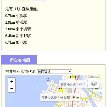
最寄り駅(直線距離)
0.7km 小浜駅
若狭 畑田氏城(4.
2.9km 勢浜駅
3.8km 東小浜駅
6.4km 新平野駅
6.7km 加斗駅
若狭 若王子山城(3.
所在地/地図
福井県小浜市伏原
+
若狭 小浜城(1.9km)
−
若狭 茶磨山
若狭 小浜藩 川崎台場(1.4km)