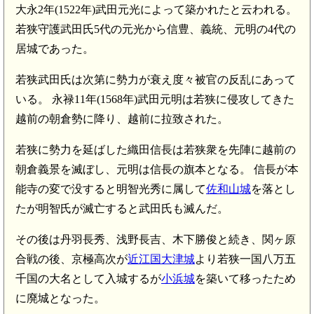
大永2年(1522年)武田元光によって築かれたと云われる。
若狭守護武田氏5代の元光から信豊、義統、元明の4代の
居城であった。
若狭武田氏は次第に勢力が衰え度々被官の反乱にあって
いる。 永禄11年(1568年)武田元明は若狭に侵攻してきた
越前の朝倉勢に降り、越前に拉致された。
若狭に勢力を延ばした織田信長は若狭衆を先陣に越前の
朝倉義景を滅ぼし、元明は信長の旗本となる。 信長が本
能寺の変で没すると明智光秀に属して
佐和山城
を落とし
たが明智氏が滅亡すると武田氏も滅んだ。
その後は丹羽長秀、浅野長吉、木下勝俊と続き、関ヶ原
合戦の後、京極高次が
近江国大津城
より若狭一国八万五
千国の大名として入城するが
小浜城
を築いて移ったため
に廃城となった。