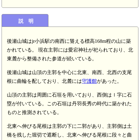
説 明
後瀬山城はjr小浜駅の南西に聳える標高168m程の山に築
かれている。 現在主郭には愛宕神社が祀られており、北
東麓から整備された参道が続いている。
後瀬山城は山頂の主郭を中心に北東、南西、北西の支尾
根に曲輪を配しており、北麓には
守護館
があった。
山頂の主郭は周囲に石垣を用いており、西側はｌ字に石
塁が付いている。この石垣は丹羽長秀の時代に築かれた
ものと推測されている。
北東へ伸びる尾根は主郭の下に二郭があり、主郭側は土
橋を残した堀切で遮断し、北東へ伸びる尾根に段々と曲