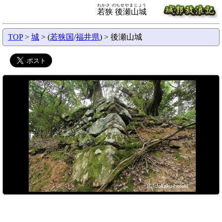
わかさ のちせやまじょう
若狭 後瀬山城
TOP
>
城
> (
若狭国
/
福井県
) > 後瀬山城