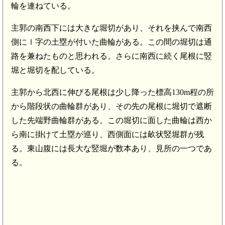
輪を連ねている。
主郭の南西下には大きな堀切があり、それを挟んで南西
側にｌ字の土塁が付いた曲輪がある。この間の堀切は通
路を兼ねたものと思われる。さらに南西に続く尾根に竪
堀と堀切を配している。
主郭から北西に伸びる尾根は少し降った標高130m程の所
から階段状の曲輪群があり、その先の尾根に堀切で遮断
した先端野曲輪群がある。この堀切に面した曲輪は西か
ら南に掛けて土塁が巡り、西側面には畝状竪堀群が残
る。東山腹には長大な竪堀が数本あり、見所の一つであ
る。