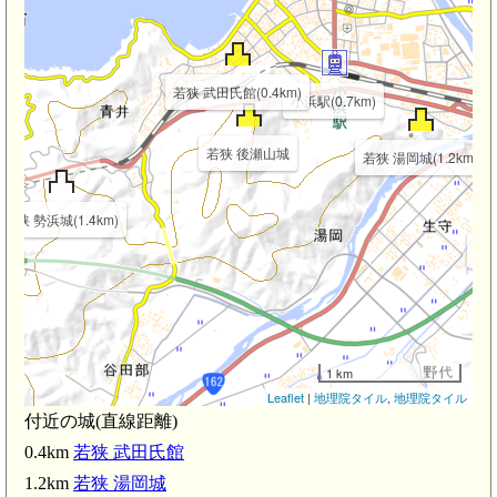
若狭 武田氏館(0.4km)
小浜駅(0.7km)
若狭 後瀬山城
若狭 湯岡城(1.2km)
若狭 勢浜城(1.4km)
若狭
1 km
Leaflet
|
地理院タイル
,
地理院タイル
付近の城(直線距離)
0.4km
若狭 武田氏館
1.2km
若狭 湯岡城