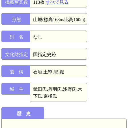
掲載写真数
113枚
すべて見る
形態
山城(標高168m/比高160m)
別 名
なし
文化財指定
国指定史跡
遺 構
石垣,土塁,郭,堀
城 主
武田氏,丹羽氏,浅野氏,木
下氏,京極氏
歴 史