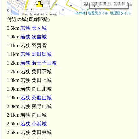
若狭 栗田下城(1.7km)
若狭 栗田上城(1.8km)
若狭 岡山城(2.1
1 km
5km)
Leaflet
|
地理院タイル
,
地理院タイル
若狭 茶磨山城(1.9km)
付近の城(直線距離)
若狭 栗田東城(2
)
0.5km
若狭 天ヶ城
1.0km
若狭 次吉城
若狭 高塚城(
1.1km 若狭 羽賀砦
総神社(2.7km)
1.1km
若狭 畑田氏城
1.2km
若狭 若王子山城
m)
1.7km 若狭 栗田下城
1.8km 若狭 栗田上城
若狭 湯岡城(3.7km)
1.9km 若狭 岡山北城
東小浜駅(4.0km)
1.9km
若狭 茶磨山城
2.0km 若狭 熊野山城
若狭 木崎山城(4.2km)
2.1km 若狭 岡山城
若狭国
2.5km
若狭 小浜城
若狭姫神社(下社)(4.7km)
若狭 多田山城(4.6km)
2.6km 若狭 栗田東城