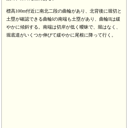
標高100m付近に南北二段の曲輪があり、北背後に堀切と
土塁が確認できる曲輪Iの南端も土塁があり、曲輪IIは緩
やかに傾斜する。南端は切岸が低く曖昧で、堀はなく、
堀底道がいくつか伸びて緩やかに尾根に降って行く。