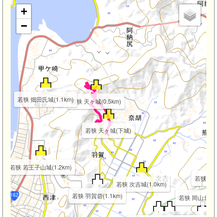
+
−
若狭 畑田氏城(1.1km)
若狭 天ヶ城(0.5km)
若狭 天ヶ城(下城)
若狭 若王子山城(1.2km)
若狭 熊野
若狭 次吉城(1.0km)
若狭 羽賀砦(1.1km)
若狭 岡山北城(1