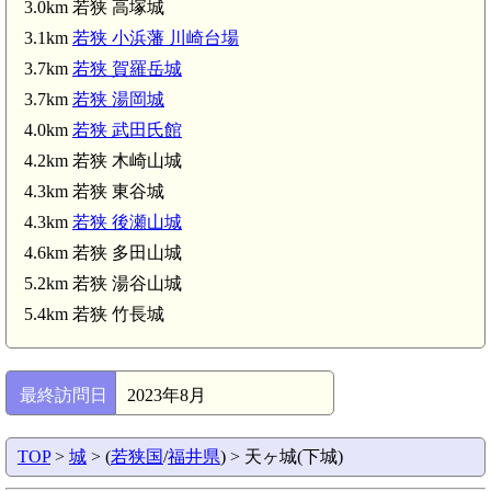
3.0km 若狭 高塚城
3.1km
若狭 小浜藩 川崎台場
若狭 湯谷山城(5.2km)
3.7km
若狭 賀羅岳城
3.7km
若狭 湯岡城
4.0km
若狭 武田氏館
若狭彦神社(上社)(6.0km)
4.2km 若狭 木崎山城
4.3km 若狭 東谷城
4.3km
若狭 後瀬山城
神宮寺(6.8km)
4.6km 若狭 多田山城
5.2km 若狭 湯谷山城
5.4km 若狭 竹長城
最終訪問日
2023年8月
TOP
>
城
> (
若狭国
/
福井県
) > 天ヶ城(下城)