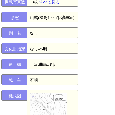
掲載写真数
13枚
すべて見る
形態
山城(標高100m/比高80m)
別 名
なし
文化財指定
なし/不明
遺 構
土塁,曲輪,堀切
城 主
不明
縄張図