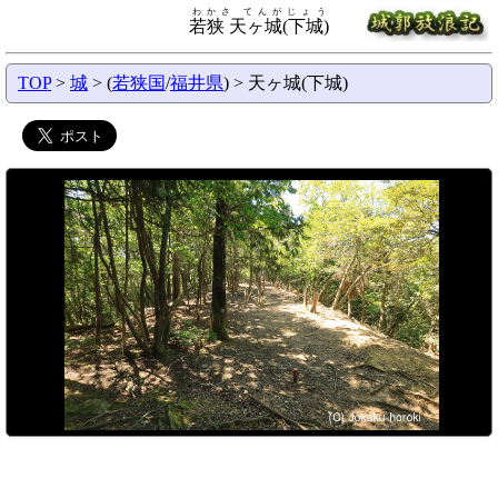
わかさ てんがじょう
若狭 天ヶ城(下城)
TOP
>
城
> (
若狭国
/
福井県
) > 天ヶ城(下城)