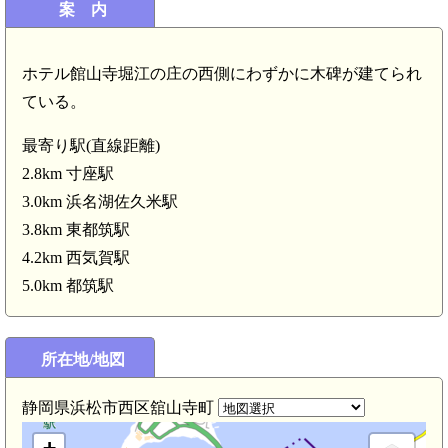
案 内
ホテル館山寺堀江の庄の西側にわずかに木碑が建てられ
ている。
最寄り駅(直線距離)
西気賀駅(4.2km)
2.8km 寸座駅
3.0km 浜名湖佐久米駅
3.8km 東都筑駅
4.2km 西気賀駅
5.0km 都筑駅
寸座駅(2.8km)
名湖佐久米駅(3.0km)
所在地/地図
静岡県浜松市西区舘山寺町