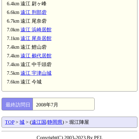
6.4km 遠江 尉ヶ峰
6.6km
遠江 刑部砦
6.7km 遠江 尾奈砦
7.0km
遠江 浜崎居館
7.1km
遠江 尾奈居館
7.4km 遠江 鯉山砦
7.4km
遠江 鵺代居館
7.4km 遠江 中千頭砦
7.5km
遠江 宇津山城
7.6km 遠江 今城
最終訪問日
2008年7月
TOP
>
城
> (
遠江国
/
静岡県
) > 堀江陣屋
Copyright(C) 2003-2023,By PEI.