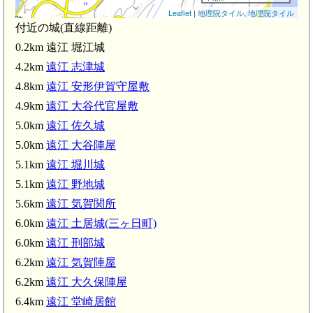
Leaflet
|
地理院タイル
,
地理院タイル
付近の城(直線距離)
0.2km 遠江 堀江城
4.2km
遠江 志津城
4.8km
遠江 安形伊賀守屋敷
4.9km
遠江 大谷代官屋敷
5.0km
遠江 佐久城
5.0km
遠江 大谷陣屋
5.1km
遠江 堀川城
5.1km
遠江 野地城
5.6km
遠江 気賀関所
6.0km
遠江 土居城(三ヶ日町)
遠江 志津城(4.2km)
6.0km
遠江 刑部城
6.2km
遠江 気賀陣屋
6.2km
遠江 大久保陣屋
6.4km
遠江 堂崎居館