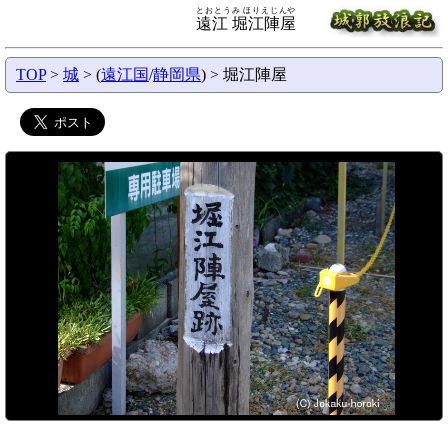
とおとうみ ほりえじんや
遠江 堀江陣屋
TOP
>
城
> (
遠江国
/
静岡県
) > 堀江陣屋