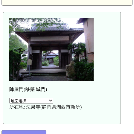
陣屋門(移築 城門)
遠江 尉ヶ峰(6.4km)
所在地: 法泉寺(静岡県湖西市新所)