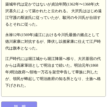
築城年代は定かではないが貞治年間(1362年〜1368年)大
沢基久によって築かれたと云われる。 大沢氏ははじめ遠
江守護の斯波氏に従っていたが、駿河の今川氏が台頭す
るとそれに従った。
永禄12年(1569年)遠江における今川氏最後の拠点として
徳川家康に対抗するが、降伏し以後家康に仕えて江戸時
代は旗本となった。
江戸時代には堀江城から堀江陣屋へ移り、大沢基宿の代
からは高家筆頭として明治まで続いた。明治元年(1868
年)明治政府へ領地一万石を架空申告して華族に列した
が、領民が蜂起して明治政府の知る所となり、士族へ格
下げされた。
説 明