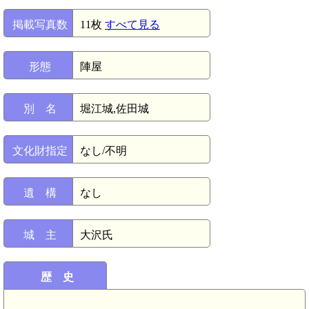
掲載写真数
11枚
すべて見る
形態
陣屋
別 名
堀江城,佐田城
文化財指定
なし/不明
遺 構
なし
城 主
大沢氏
歴 史