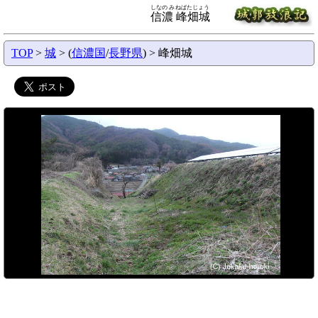
しなの みねばたじょう
信濃 峰畑城
TOP
>
城
> (
信濃国
/
長野県
) > 峰畑城