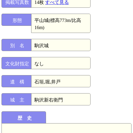
掲載写真数
14枚
すべて見る
形態
平山城(標高773m/比高
16m)
別 名
駒沢城
文化財指定
なし
遺 構
石垣,堀,井戸
城 主
駒沢新右衛門
歴 史