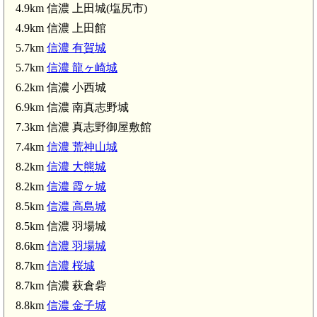
4.9km 信濃 上田城(塩尻市)
4.9km 信濃 上田館
5.7km
信濃 有賀城
5.7km
信濃 龍ヶ崎城
6.2km 信濃 小西城
6.9km 信濃 南真志野城
7.3km 信濃 真志野御屋敷館
7.4km
信濃 荒神山城
m)
8.2km
信濃 大熊城
8.2km
信濃 霞ヶ城
8.5km
信濃 高島城
8.5km 信濃 羽場城
8.6km
信濃 羽場城
8.7km
信濃 桜城
8.7km 信濃 萩倉砦
8.8km
信濃 金子城