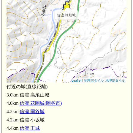
信濃 峰畑城
1 km
Leaflet
|
地理院タイル
,
地理院タイル
付近の城(直線距離)
3.0km 信濃 高尾山城
4.0km
信濃 花岡城(岡谷市)
4.2km
信濃 岡谷城
4.2km 信濃 小坂城
4.4km
信濃 王城