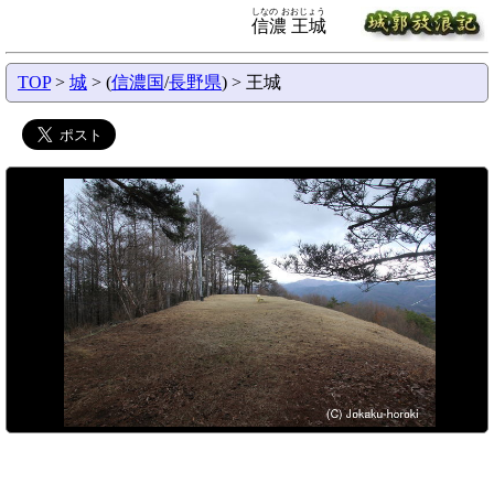
しなの おおじょう
信濃 王城
TOP
>
城
> (
信濃国
/
長野県
) > 王城