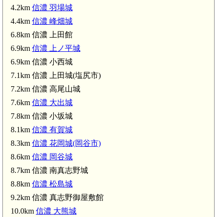
4.2km
信濃 羽場城
伊那新町駅(2.9km)
4.4km
信濃 峰畑城
信濃 荒神山城(3.2km)
6.8km 信濃 上田館
6.9km
信濃 上ノ平城
6.9km 信濃 小西城
7.1km 信濃 上田城(塩尻市)
7.2km 信濃 高尾山城
信濃 羽場城(4.2km)
信濃 羽場城(4.2km)
7.6km
信濃 大出城
7.8km 信濃 小坂城
羽場駅(4.6km)
8.1km
信濃 有賀城
8.3km
信濃 花岡城(岡谷市)
8.6km
信濃 岡谷城
8.7km 信濃 南真志野城
8.8km
信濃 松島城
9.2km 信濃 真志野御屋敷館
10.0km
信濃 大熊城