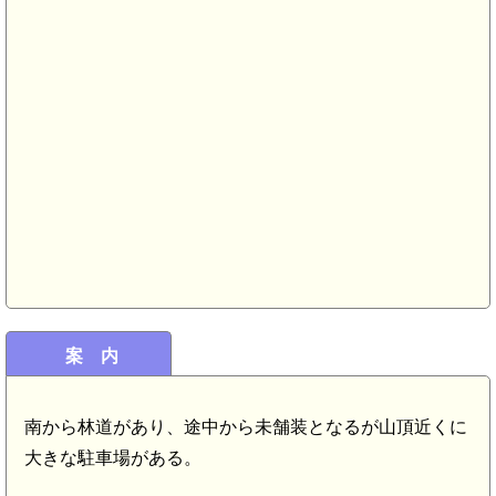
市)(7.1km)
信
km)
案 内
南から林道があり、途中から未舗装となるが山頂近くに
大きな駐車場がある。