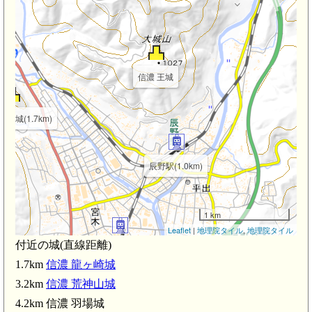
信濃 王城
ヶ崎城(1.7km)
辰野駅(1.0km)
1 km
Leaflet
|
地理院タイル
,
地理院タイル
付近の城(直線距離)
宮木駅(2.0km)
1.7km
信濃 龍ヶ崎城
3.2km
信濃 荒神山城
4.2km 信濃 羽場城