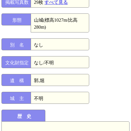
掲載写真数
29枚
すべて見る
形態
山城(標高1027m/比高
280m)
別 名
なし
文化財指定
なし/不明
遺 構
郭,堀
城 主
不明
歴 史