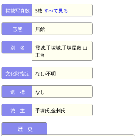
掲載写真数
5枚
すべて見る
形態
居館
別 名
霞城,手塚城,手塚屋敷,山
王台
文化財指定
なし/不明
遺 構
なし
城 主
手塚氏,金刺氏
歴 史