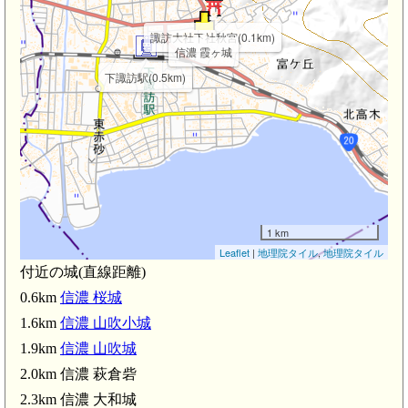
諏訪大社下社秋宮(0.1km)
信濃 霞ヶ城
下諏訪駅(0.5km)
1 km
Leaflet
|
地理院タイル
,
地理院タイル
付近の城(直線距離)
0.6km
信濃 桜城
1.6km
信濃 山吹小城
1.9km
信濃 山吹城
2.0km 信濃 萩倉砦
2.3km 信濃 大和城