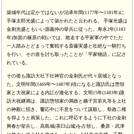
築城年代は定かではないが治承年間(1177年〜1181年)に
手塚太郎光盛によって築かれたと云われる。 手塚光盛は
金刺光盛ともいい源義仲の挙兵に従った。寿永2年(1183
年)加賀の篠原の戦いでは、敗走する平家軍の中でただ
一人踏みとどまって奮戦する斎藤実盛と壮絶な一騎打ち
を行い、その首を討ち取ったことが「平家物語」に記さ
れている。
その後も諏訪大社下社神官の金刺氏が代々居城となっ
た。文明年間(1469年〜1487年)頃になると諏訪氏は惣領
家と大祝家による内訌が激化する。文明15年(1483年)諏
訪大祝継満は、諏訪惣領家の満政と嫡子宮若丸等を上社
の神殿に招き、饗応中に不意をついて謀殺し、祭政二権
を得ようと画策した。これに呼応するように下社の金刺
興春が挙兵し、高島城(茶臼山城)を占領し、桑原・武津