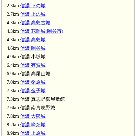
2.3km
信濃 下の城
2.7km
信濃 上の城
4.3km
信濃 高島古城
4.3km
信濃 花岡城(岡谷市)
信濃
4.3km
信濃 高島城
4.6km
信濃 岡谷城
4.9km 信濃 小坂城
6.4km
信濃 有賀城
6.9km 信濃 高尾山城
7.0km
信濃 桑原城
7.3km
信濃 金子城
7.3km 信濃 真志野御屋敷館
7.6km 信濃 南真志野城
7.8km
信濃 大熊城
8.2km
信濃 峰畑城
信濃 有賀城(6.4km)
8.9km
信濃 上原城