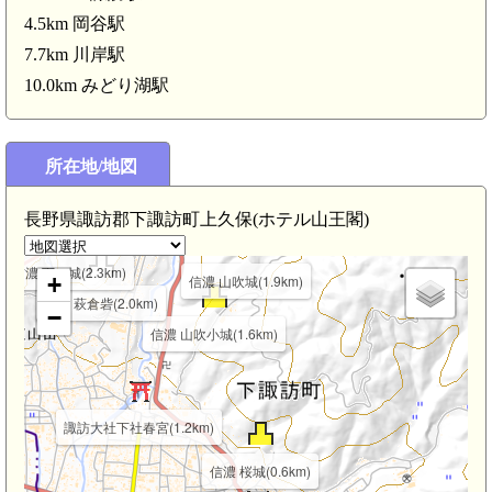
4.5km 岡谷駅
7.7km 川岸駅
10.0km みどり湖駅
所在地/地図
信濃 上の城(2.7km)
長野県諏訪郡下諏訪町上久保(ホテル山王閣)
信濃 下の城(2.3km)
+
信濃 山吹城(1.9km)
信濃 萩倉砦(2.0km)
−
信濃 山吹小城(1.6km)
諏訪大社下社春宮(1.2km)
信濃 桜城(0.6km)