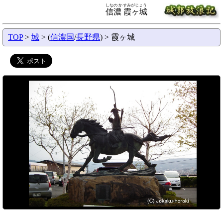
しなの かすみがじょう
信濃 霞ヶ城
TOP
>
城
> (
信濃国
/
長野県
) > 霞ヶ城