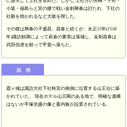
に放火して上社を攻めた。しかし 上社方の矢崎・千野・
小坂・福島らと宮の腰で戦い金刺興春は討たれ、下社の
社殿を焼かれるなど大敗を喫した。
その後は興春の子盛昌、昌春と続くが、永正15年(1518
年)諏訪頼満によって萩倉の要害は落城し、金刺昌春は
武田信虎を頼って甲斐へ落ちた。
説 明
霞ヶ城は諏訪大社下社秋宮の南側に位置する山王台に築
かれていた。 現在ホテル山王閣のある地で、明確な遺構
はないが手塚光盛の像と案内板が設置されている。