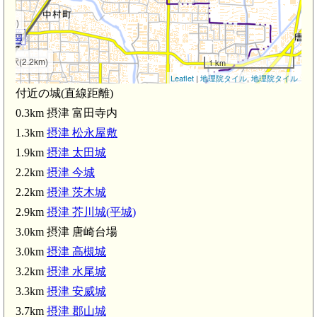
2km)
市駅(2.2km)
1 km
Leaflet
|
地理院タイル
,
地理院タイル
付近の城(直線距離)
0.3km 摂津 富田寺内
1.3km
摂津 松永屋敷
1.9km
摂津 太田城
2.2km
摂津 今城
尾城(3.2km)
2.2km
摂津 茨木城
2.9km
摂津 芥川城(平城)
3.0km 摂津 唐崎台場
)
3.0km
摂津 高槻城
3.2km
摂津 水尾城
3.3km
摂津 安威城
3.7km
摂津 郡山城