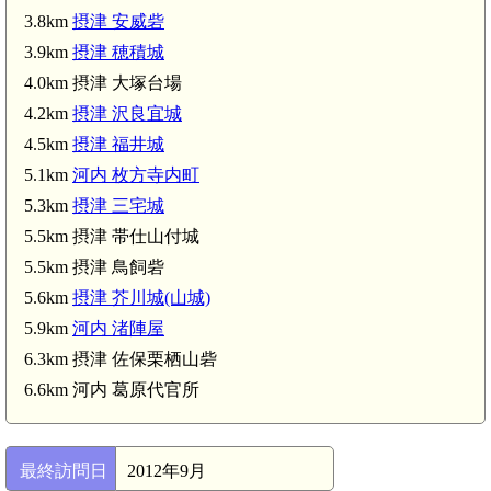
3.8km
摂津 安威砦
3.9km
摂津 穂積城
4.0km 摂津 大塚台場
4.2km
摂津 沢良宜城
4.5km
摂津 福井城
摂津 鳥飼砦(5.5km)
5.1km
河内 枚方寺内町
5.3km
摂津 三宅城
5.5km 摂津 帯仕山付城
5.5km 摂津 鳥飼砦
5.6km
摂津 芥川城(山城)
河内 葛原代官所(6.6km)
5.9km
河内 渚陣屋
6.3km 摂津 佐保栗栖山砦
6.6km 河内 葛原代官所
最終訪問日
2012年9月