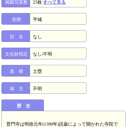
掲載写真数
25枚
すべて見る
形態
平城
別 名
なし
文化財指定
なし/不明
遺 構
土塁
城 主
不明
歴 史
普門寺は明徳元年(1390年)説巌によって開かれた寺院で