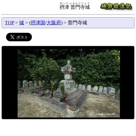
せっつ ふもんじじょう
摂津 普門寺城
TOP
>
城
> (
摂津国
/
大阪府
) > 普門寺城