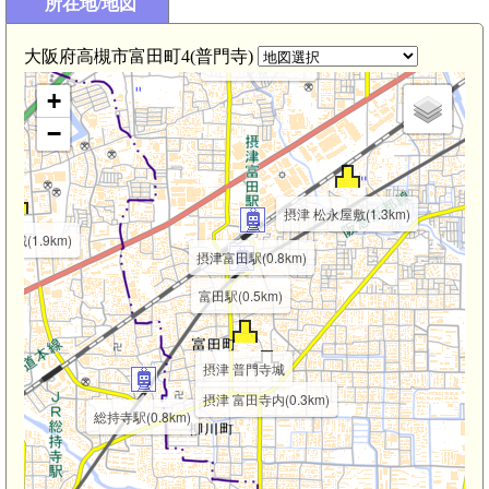
所在地/地図
摂津 芥川城(平城)(2.
大阪府高槻市富田町4(普門寺)
摂津 今城(2.2km)
+
−
摂津 松永屋敷(1.3km)
田城(1.9km)
摂津富田駅(0.8km)
富田駅(0.5km)
摂津 普門寺城
摂津 富田寺内(0.3km)
総持寺駅(0.8km)