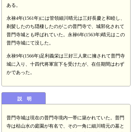
ある。
永禄4年(1561年)には管領細川晴元は三好長慶と和睦し、
剃髪したのち隠棲したのがこの普門寺で、城郭化されて
普門寺城とも呼ばれていた。永禄6年(1563年)晴元はこの
普門寺城にて没した。
永禄9年(1566年)足利義栄は三好三人衆に擁されて普門寺
城に入り、十四代将軍宣下を受けたが、在任期間はわず
かであった。
説 明
普門寺城は現在の普門寺境内一帯に築かれていた。普門
寺は枯山水の庭園が有名で、その一角に細川晴元の墓と