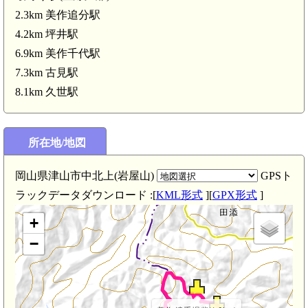
2.3km 美作追分駅
4.2km 坪井駅
6.9km 美作千代駅
7.3km 古見駅
8.1km 久世駅
所在地/地図
美作 高仙城(2.7km)
岡山県津山市中北上(岩屋山)
GPSト
ラックデータダウンロード :[
KML形式
][
GPX形式
]
+
−