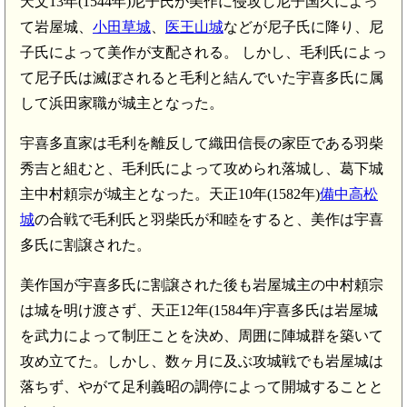
天文13年(1544年)尼子氏が美作に侵攻し尼子国久によっ
て岩屋城、
小田草城
、
医王山城
などが尼子氏に降り、尼
子氏によって美作が支配される。 しかし、毛利氏によっ
て尼子氏は滅ぼされると毛利と結んでいた宇喜多氏に属
して浜田家職が城主となった。
宇喜多直家は毛利を離反して織田信長の家臣である羽柴
秀吉と組むと、毛利氏によって攻められ落城し、葛下城
主中村頼宗が城主となった。天正10年(1582年)
備中高松
城
の合戦で毛利氏と羽柴氏が和睦をすると、美作は宇喜
多氏に割譲された。
美作国が宇喜多氏に割譲された後も岩屋城主の中村頼宗
は城を明け渡さず、天正12年(1584年)宇喜多氏は岩屋城
を武力によって制圧ことを決め、周囲に陣城群を築いて
攻め立てた。しかし、数ヶ月に及ぶ攻城戦でも岩屋城は
落ちず、やがて足利義昭の調停によって開城することと