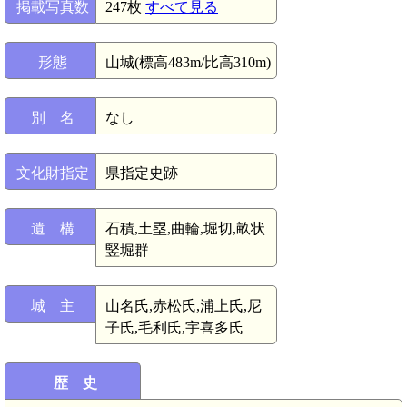
掲載写真数
247枚
すべて見る
形態
山城(標高483m/比高310m)
別 名
なし
文化財指定
県指定史跡
遺 構
石積,土塁,曲輪,堀切,畝状
竪堀群
城 主
山名氏,赤松氏,浦上氏,尼
子氏,毛利氏,宇喜多氏
歴 史