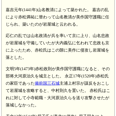
嘉吉元年(1441年)山名教清によって築かれた。 嘉吉の乱
により赤松満祐に替わって山名教清が美作国守護職に任
じられ、築いたのが岩屋城と云われる。
応仁の乱では山名政清が兵を率いて京に上り、山名忠政
が岩屋城を守備していたが大内義弘に乞われて忠政も京
に上ったため、赤松氏はこの隙に美作に侵攻し岩屋城を
落とした。
文明5年(1473年)赤松政則が美作国守護職になると、その
部将大河原治久を城主とした。 永正17年(1520年)赤松氏
の家臣であった
備前国三石城
主浦上村宗が謀反をおこし
て岩屋城を攻略すると、中村則久を置いた。 赤松氏はこ
れに対して小寺範職・大河原治久らを送り攻撃させたが
落城しなかった。