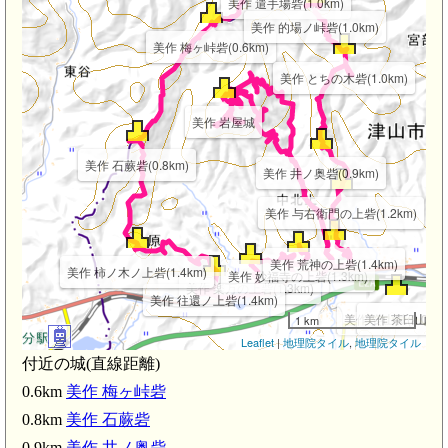
美作 遣手場砦(1.0km)
美作 的場ノ峠砦(1.0km)
美作 梅ヶ峠砦(0.6km)
美作 とちの木砦(1.0km)
美作 岩屋城
美作 石蕨砦(0.8km)
美作 井ノ奥砦(0.9km)
美作 与右衛門の上砦(1.2km)
美作 荒神の上砦(1.4km)
美作 柿ノ木ノ上砦(1.4km)
美作 妙福寺の上砦(1.3km)
美作 楽万の上砦(1.3km)
美作 往還ノ上砦(1.4km)
美作 姿山城(2.0km)
美作 茶臼山城(坪
1 km
Leaflet
|
地理院タイル
,
地理院タイル
付近の城(直線距離)
美作追分駅(2.3km)
0.6km
美作 梅ヶ峠砦
0.8km
美作 石蕨砦
0.9km
美作 井ノ奥砦