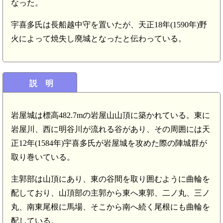
なった。
宇喜多氏は長船越中守を置いたが、天正18年(1590年)野
火によって焼失し廃城となったと伝わっている。
説 明
岩屋城は標高482.7mの岩屋山山頂に築かれている。東に
岩屋川、西に明谷川が流れる谷があり、その周囲には天
正12年(1584年)宇喜多氏が岩屋城を攻めた際の陣城群が
取り巻いている。
主郭部は山頂にあり、東の谷間を取り囲むように曲輪を
配しており、山頂部の主郭から東へ東郭、二ノ丸、三ノ
丸、南東尾根に馬場、そこから南へ続く尾根にも曲輪を
配している。