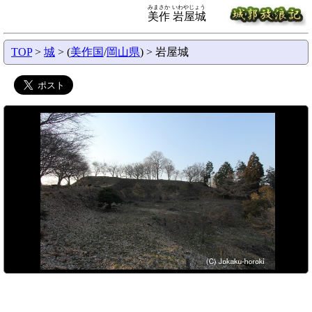
みまさか いわやじょう
美作 岩屋城
TOP
>
城
> (
美作国
/
岡山県
) > 岩屋城