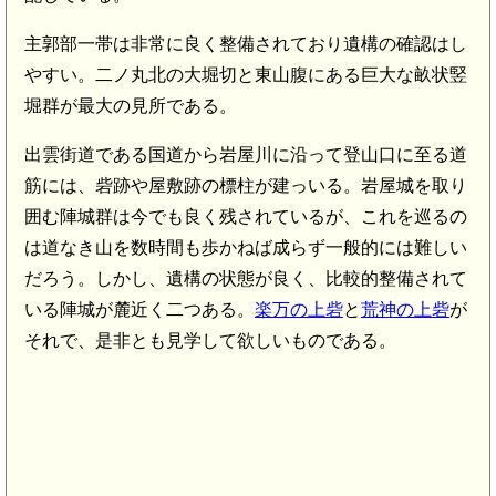
主郭部一帯は非常に良く整備されており遺構の確認はし
やすい。二ノ丸北の大堀切と東山腹にある巨大な畝状竪
堀群が最大の見所である。
出雲街道である国道から岩屋川に沿って登山口に至る道
筋には、砦跡や屋敷跡の標柱が建っいる。岩屋城を取り
囲む陣城群は今でも良く残されているが、これを巡るの
は道なき山を数時間も歩かねば成らず一般的には難しい
だろう。しかし、遺構の状態が良く、比較的整備されて
いる陣城が麓近く二つある。
楽万の上砦
と
荒神の上砦
が
それで、是非とも見学して欲しいものである。