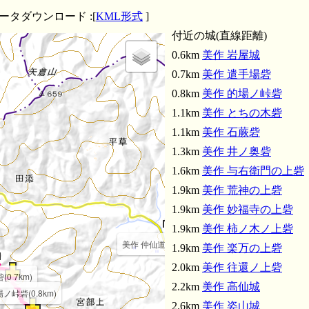
ータダウンロード :[
KML形式
]
付近の城(直線距離)
0.6km
美作 岩屋城
0.7km
美作 遣手場砦
0.8km
美作 的場ノ峠砦
1.1km
美作 とちの木砦
1.1km
美作 石蕨砦
1.3km
美作 井ノ奥砦
美作 小田城(4.3
1.6km
美作 与右衛門の上砦
1.9km
美作 荒神の上砦
1.9km
美作 妙福寺の上砦
1.9km
美作 柿ノ木ノ上砦
美作 仲仙道城山城(2.7km)
1.9km
美作 楽万の上砦
2.0km
美作 往還ノ上砦
0.7km)
2.2km
美作 高仙城
ノ峠砦(0.8km)
2.6km
美作 姿山城