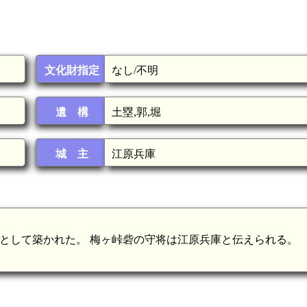
文化財指定
なし/不明
遺 構
土塁,郭,堀
城 主
江原兵庫
として築かれた。 梅ヶ峠砦の守将は江原兵庫と伝えられる。