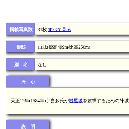
掲載写真数
31枚
すべて見る
形態
山城(標高499m/比高250m)
別 名
なし
歴 史
天正12年(1584年)宇喜多氏が
岩屋城
を攻撃するための陣城
説 明