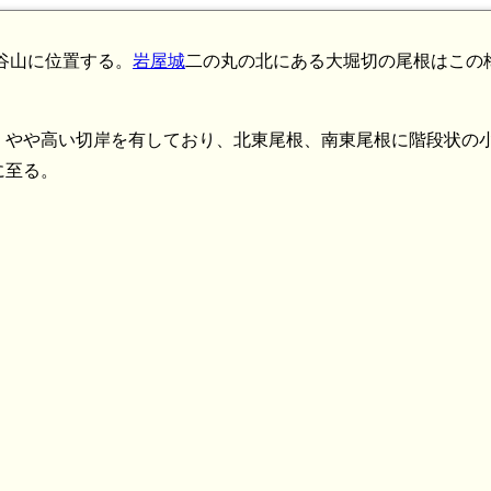
の谷山に位置する。
岩屋城
二の丸の北にある大堀切の尾根はこの
、やや高い切岸を有しており、北東尾根、南東尾根に階段状の
に至る。