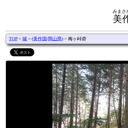
みまさ
美
TOP
>
城
> (
美作国
/
岡山県
) > 梅ヶ峠砦