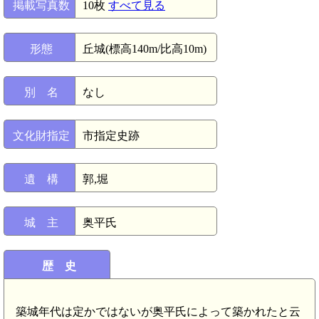
掲載写真数
10枚
すべて見る
形態
丘城(標高140m/比高10m)
別 名
なし
文化財指定
市指定史跡
遺 構
郭,堀
城 主
奥平氏
歴 史
築城年代は定かではないが奥平氏によって築かれたと云