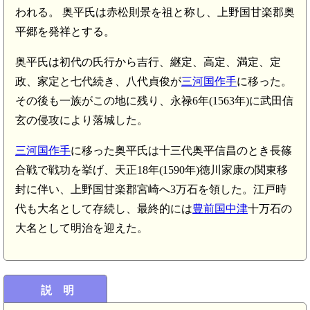
われる。 奥平氏は赤松則景を祖と称し、上野国甘楽郡奥
平郷を発祥とする。
奥平氏は初代の氏行から吉行、継定、高定、満定、定
政、家定と七代続き、八代貞俊が
三河国作手
に移った。
その後も一族がこの地に残り、永禄6年(1563年)に武田信
玄の侵攻により落城した。
三河国作手
に移った奥平氏は十三代奥平信昌のとき長篠
合戦で戦功を挙げ、天正18年(1590年)徳川家康の関東移
封に伴い、上野国甘楽郡宮崎へ3万石を領した。江戸時
代も大名として存続し、最終的には
豊前国中津
十万石の
大名として明治を迎えた。
説 明