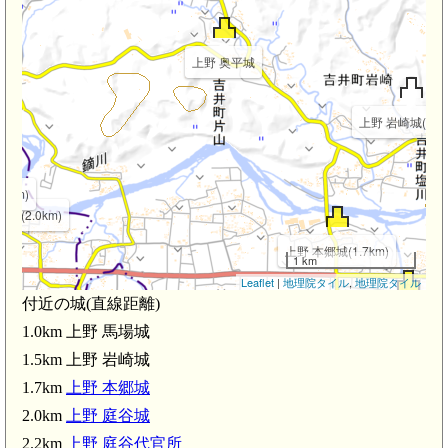
上野 奥平城
上野 岩崎城(1.5k
2km)
城(2.0km)
上野 本郷城(1.7km)
1 km
Leaflet
|
地理院タイル
,
地理院タイル
付近の城(直線距離)
上野 塩川城(2.4k
1.0km 上野 馬場城
上州新屋駅(2.4km)
吉井駅
西吉井駅(2.2km)
1.5km 上野 岩崎城
上野 吉井
1.7km
上野 本郷城
上野 長根館(2.7km)
2.0km
上野 庭谷城
2.2km
上野 庭谷代官所
上野 長根城(3.0km)