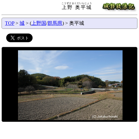
こうずけ おくだいらじょう
上野 奥平城
TOP
>
城
> (
上野国
/
群馬県
) > 奥平城