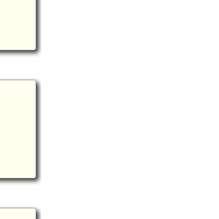
加賀 倶利伽羅城(6.1km)