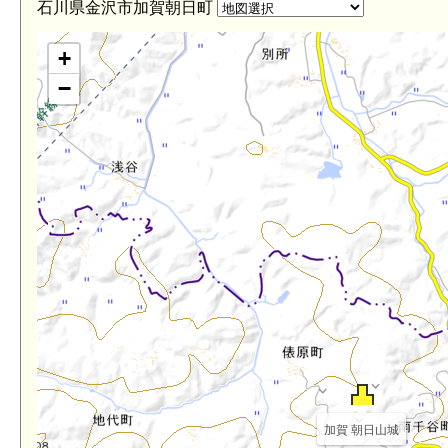
4km)
石川県金沢市加賀朝日町
+
−
加賀 朝日山城