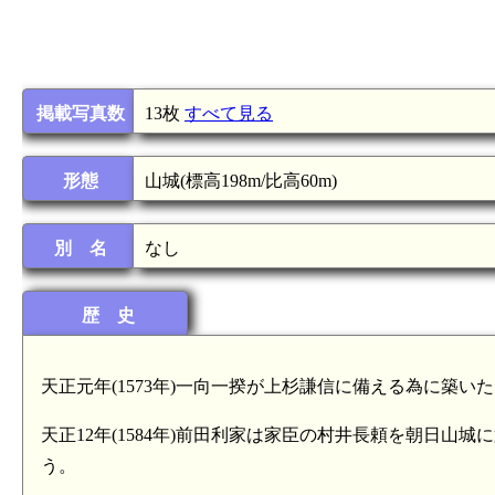
掲載写真数
13枚
すべて見る
形態
山城(標高198m/比高60m)
別 名
なし
歴 史
天正元年(1573年)一向一揆が上杉謙信に備える為に築い
天正12年(1584年)前田利家は家臣の村井長頼を朝日
う。