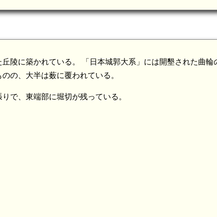
丘陵に築かれている。 「日本城郭大系」には開墾された曲輪
ものの、大半は薮に覆われている。
張りで、東端部に堀切が残っている。
加賀 鳥越弘願寺(6.8km)