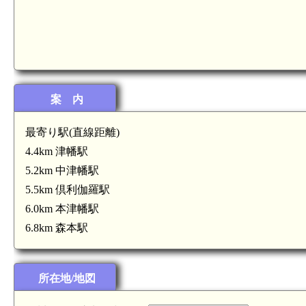
加賀 笠野鳥越
案 内
6.0km)
最寄り駅(直線距離)
 津幡城(5.7km)
4.4km 津幡駅
5.2km 中津幡駅
中津幡駅(5.2km)
5.5km 倶利伽羅駅
6.0km 本津幡駅
6.8km 森本駅
所在地/地図