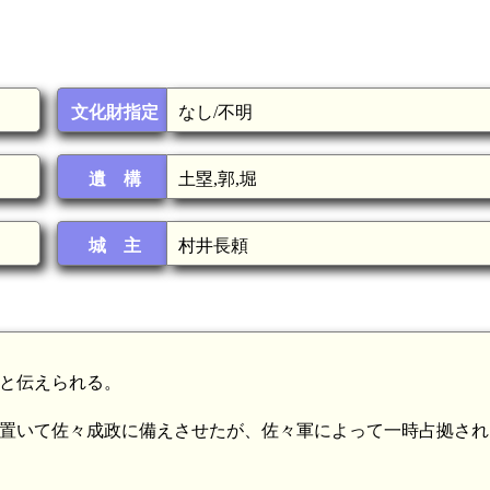
文化財指定
なし/不明
遺 構
土塁,郭,堀
城 主
村井長頼
たと伝えられる。
山城に置いて佐々成政に備えさせたが、佐々軍によって一時占拠さ