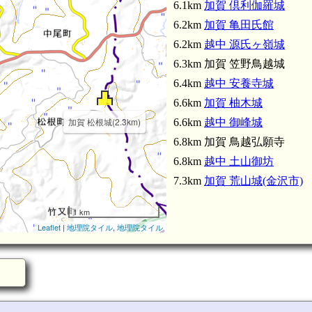
6.1km
加賀 倶利伽羅城
6.2km
加賀 亀田氏館
6.2km
越中 源氏ヶ嶺城
6.3km 加賀 笠野鳥越城
6.4km
越中 安養寺城
6.6km
加賀 柚木城
加賀 松根城(2.3km)
6.6km
越中 御峰城
6.8km 加賀 鳥越弘願寺
6.8km
越中 土山御坊
7.3km
加賀 荒山城(金沢市)
1 km
Leaflet
|
地理院タイル
,
地理院タイル