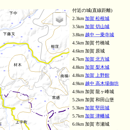
付近の城(直線距離)
2.3km
加賀 松根城
3.5km
加賀 切山城
3.8km
越中 一乗寺城
4.5km 加賀 竹橋城
4.6km 加賀 原城
4.7km
加賀 北方城
4.8km
加賀 梨木城
4.8km
加賀 上野館
4.9km
越中 高木場御坊
越中 一乗寺城(3.8km
4.9km 加賀 龍ヶ峰城
5.2km 加賀 和田山堡
5.3km
加賀 堅田城
5.7km
加賀 津幡城
6.0km 加賀 市瀬城