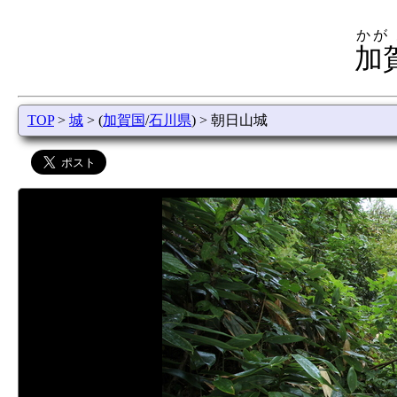
かが
加
TOP
>
城
> (
加賀国
/
石川県
) > 朝日山城