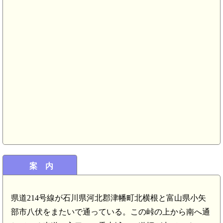
案 内
県道214号線が石川県河北郡津幡町北横根と富山県小矢
加賀 莇谷堡(5.5km)
部市八伏をまたいで通っている。この峠の上から南へ通