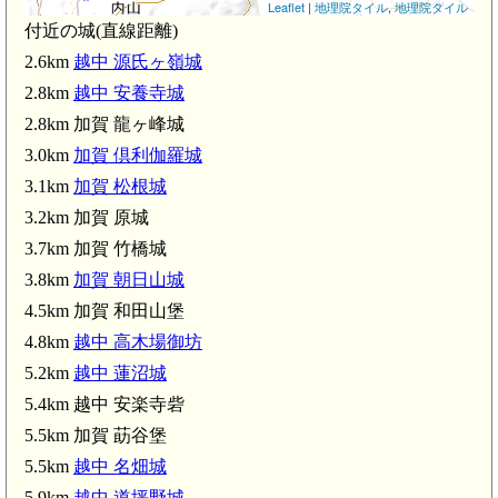
Leaflet
|
地理院タイル
,
地理院タイル
付近の城(直線距離)
2.6km
越中 源氏ヶ嶺城
2.8km
越中 安養寺城
2.8km 加賀 龍ヶ峰城
.1km)
3.0km
加賀 倶利伽羅城
3.1km
加賀 松根城
3.2km 加賀 原城
3.7km 加賀 竹橋城
3.8km
加賀 朝日山城
4.5km 加賀 和田山堡
4.8km
越中 高木場御坊
5.2km
越中 蓮沼城
5.4km 越中 安楽寺砦
5.5km 加賀 莇谷堡
越中 高木場御坊(4.8km)
5.5km
越中 名畑城
5.9km
越中 道坪野城