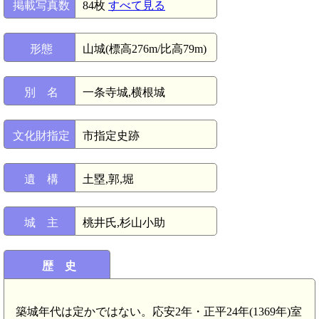
掲載写真数
84枚
すべて見る
形態
山城(標高276m/比高79m)
別 名
一条寺城,横根城
文化財指定
市指定史跡
遺 構
土塁,郭,堀
城 主
桃井氏,杉山小助
歴 史
築城年代は定かではない。応安2年・正平24年(1369年)室