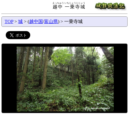
えっちゅう いちじょうじじょう
越中 一乗寺城
TOP
>
城
> (
越中国
/
富山県
) > 一乗寺城