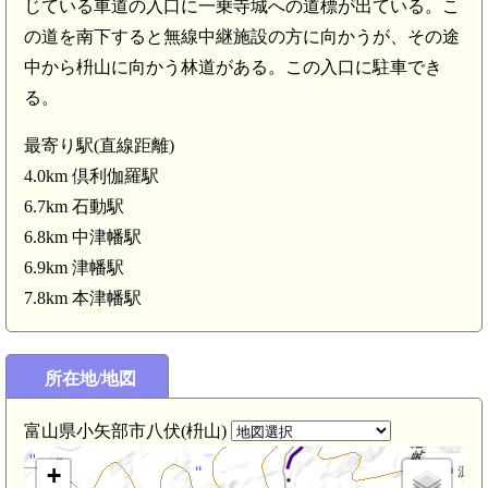
じている車道の入口に一乗寺城への道標が出ている。こ
の道を南下すると無線中継施設の方に向かうが、その途
中から枡山に向かう林道がある。この入口に駐車でき
る。
最寄り駅(直線距離)
)
4.0km 倶利伽羅駅
倶利伽羅駅(4.0km)
6.7km 石動駅
6.8km 中津幡駅
6.9km 津幡駅
km)
7.8km 本津幡駅
加賀 原城(3.2km)
加賀 龍ヶ峰城(2.8km)
加賀 倶利伽羅城(3.0km)
所在地/地図
富山県小矢部市八伏(枡山)
越中 源氏ヶ
+