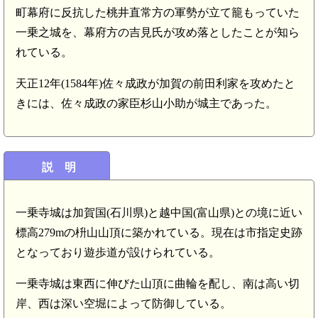
町幕府に反抗した桃井直常方の軍勢が立て籠もっていた
一乗之城を、幕府方の吉見氏が攻め落としたことが知ら
れている。
天正12年(1584年)佐々成政が加賀の前田利家を攻めたと
きには、佐々成政の家臣杉山小助が城主であった。
説 明
一乗寺城は加賀国(石川県)と越中国(富山県)との境に近い
標高279mの枡山山頂に築かれている。現在は市指定史跡
となっており遊歩道が設けられている。
一乗寺城は東西に伸びた山頂に曲輪を配し、南は高い切
岸、西は深い空堀によって防御している。