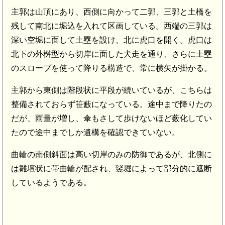
主郭は山頂にあり、西側に向かって二郭、三郭と土橋を
残して南北に堀込を入れて区画している。西端の三郭は
深い空堀に面して土塁を設け、北に虎口を開く。虎口は
北下の外桝型から切岸に面した犬走を通り、さらに土塁
のスロープを使って降りる構造で、常に横矢が掛かる。
主郭から東側は階段状に平段が続いているが、こちらは
整備されておらず笹藪になっている。途中まで降りたの
だが、雨量が増し、傘もさして歩けないほど薮化してい
たので途中までしか遺構を確認できていない。
曲輪の南側斜面は高い切岸のみの防御であるが、北側に
は雛壇状に帯曲輪が配され、竪堀によって部分的に遮断
しているようである。