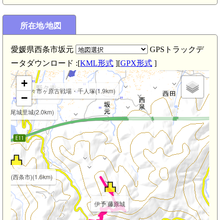
所在地/地図
愛媛県西条市坂元
GPSトラックデ
伊予氷見駅(2.7km)
石鎚山駅(2.6km)
ータダウンロード :[
KML形式
][
GPX形式
]
+
野々市ヶ原古戦場・千人塚(1.9km)
−
 高尾城里城(2.0km)
尾城(西条市)(1.6km)
伊予 藤原城