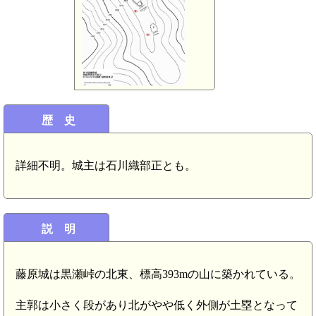
歴 史
詳細不明。城主は石川織部正とも。
説 明
藤原城は黒瀬峠の北東、標高393mの山に築かれている。
主郭は小さく段があり北がやや低く外側が土塁となって