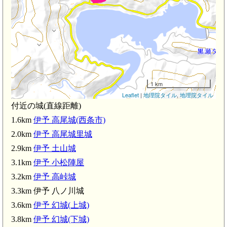
1 km
Leaflet
|
地理院タイル
,
地理院タイル
付近の城(直線距離)
1.6km
伊予 高尾城(西条市)
2.0km
伊予 高尾城里城
2.9km
伊予 土山城
3.1km
伊予 小松陣屋
3.2km
伊予 高峠城
3.3km 伊予 八ノ川城
3.6km
伊予 幻城(上城)
3.8km
伊予 幻城(下城)