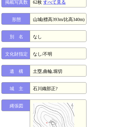
掲載写真数
62枚
すべて見る
形態
山城(標高393m/比高340m)
別 名
なし
文化財指定
なし/不明
遺 構
土塁,曲輪,堀切
城 主
石川織部正?
縄張図