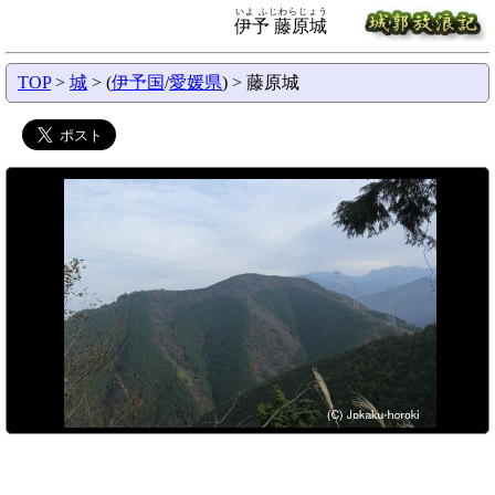
いよ ふじわらじょう
伊予 藤原城
TOP
>
城
> (
伊予国
/
愛媛県
) > 藤原城