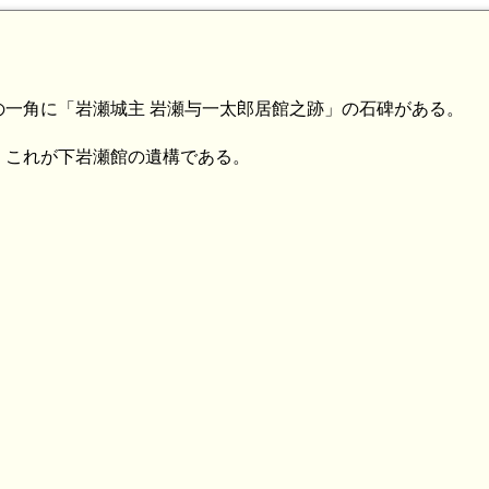
一角に「岩瀬城主 岩瀬与一太郎居館之跡」の石碑がある。
、これが下岩瀬館の遺構である。