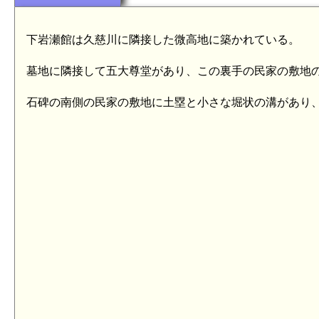
下岩瀬館は久慈川に隣接した微高地に築かれている。
墓地に隣接して五大尊堂があり、この裏手の民家の敷地の
石碑の南側の民家の敷地に土塁と小さな堀状の溝があり