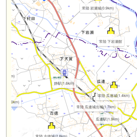
常陸 岩瀬城(0.9km)
常陸 下岩瀬館
3.0km)
静駅(1.6km)
常陸 瓜連城(1.4km)
神社(3.0km)
常陸 瓜連城出城(1.7km)
瓜連駅(1.9km)
常陸 古徳城(2.8km)