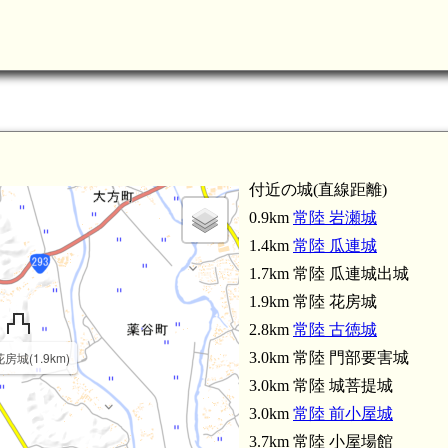
常陸 高柿城(4.7km)
常陸 久米城(4.7km)
付近の城(直線距離)
0.9km
常陸 岩瀬城
1.4km
常陸 瓜連城
1.7km 常陸 瓜連城出城
1.9km 常陸 花房城
2.8km
常陸 古徳城
房城(1.9km)
3.0km 常陸 門部要害城
3.0km 常陸 城菩提城
3.0km
常陸 前小屋城
3.7km 常陸 小屋場館