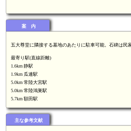
案 内
五大尊堂に隣接する墓地のあたりに駐車可能。石碑は民
最寄り駅(直線距離)
1.6km 静駅
1.9km 瓜連駅
常陸 小倉城(6.0km)
5.0km 常陸大宮駅
5.0km 常陸鴻巣駅
5.7km 額田駅
km)
主な参考文献