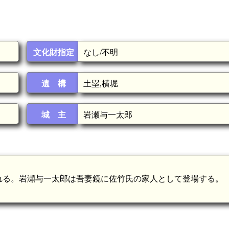
文化財指定
なし/不明
遺 構
土塁,横堀
城 主
岩瀬与一太郎
れる。岩瀬与一太郎は吾妻鏡に佐竹氏の家人として登場する。