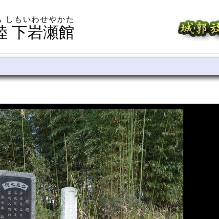
ち しもいわせやかた
陸 下岩瀬館