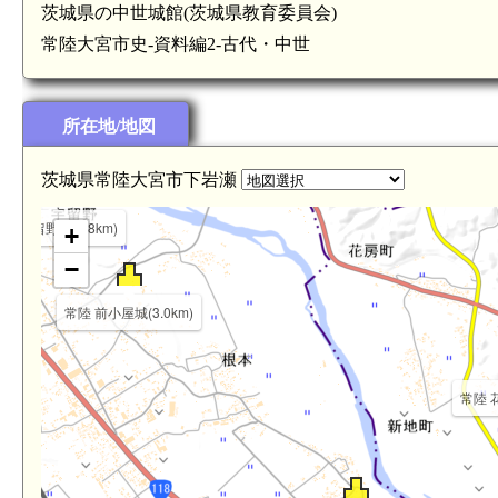
茨城県の中世城館(茨城県教育委員会)
常陸大宮市史-資料編2-古代・中世
所在地/地図
茨城県常陸大宮市下岩瀬
陸 宇留野城(3.8km)
+
−
常陸 前小屋城(3.0km)
常陸 花