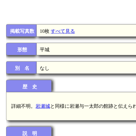
掲載写真数
10枚
すべて見る
形態
平城
別 名
なし
歴 史
詳細不明。
岩瀬城
と同様に岩瀬与一太郎の館跡と伝えら
説 明