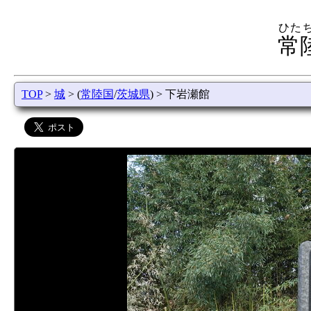
ひた
常
TOP
>
城
> (
常陸国
/
茨城県
) > 下岩瀬館