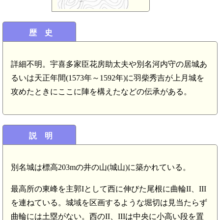
歴 史
詳細不明。宇喜多家臣花房助太夫や別名河内守の居城あ
るいは天正年間(1573年～1592年)に羽柴秀吉が上月城を
攻めたときにここに陣を構えたなどの伝承がある。
説 明
別名城は標高203mの井の山(城山)に築かれている。
最高所の東峰を主郭Iとして西に伸びた尾根に曲輪II、III
を連ねている。城域を区画するような堀切は見当たらず
曲輪には土塁がない。西のII、IIIは中央に小高い段を置