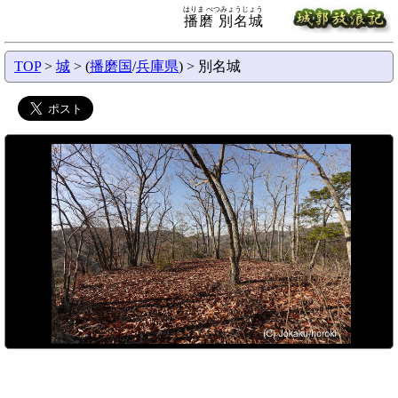
はりま べつみょうじょう
播磨 別名城
TOP
>
城
> (
播磨国
/
兵庫県
) > 別名城