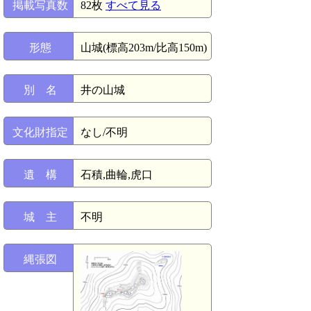
掲載写真数
82枚
すべて見る
形態
山城(標高203m/比高150m)
別 名
井の山城
文化財指定
なし/不明
遺 構
石積,曲輪,虎口
城 主
不明
縄張図