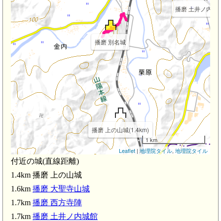
播磨 土井ノ内城館(
播磨 別名城
播磨 上の山城(1.4km)
1 km
Leaflet
|
地理院タイル
,
地理院タイル
付近の城(直線距離)
1.4km 播磨 上の山城
1.6km
播磨 大聖寺山城
1.7km
播磨 西方寺陣
1.7km
播磨 土井ノ内城館