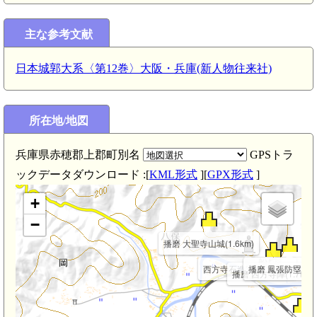
主な参考文献
日本城郭大系〈第12巻〉大阪・兵庫(新人物往来社)
所在地/地図
兵庫県赤穂郡上郡町別名
GPSトラ
ックデータダウンロード :[
KML形式
][
GPX形式
]
+
−
播磨 大聖寺山城(1.6km)
西方寺石造宝塔(1.6km)
播磨 鳳張防塁(1.9
播磨 西方寺陣(1.7km)