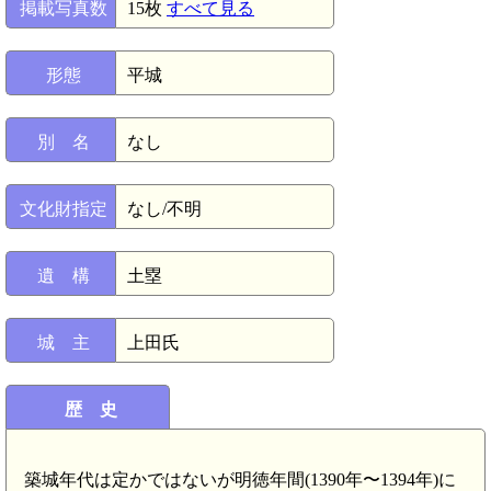
掲載写真数
15枚
すべて見る
形態
平城
別 名
なし
文化財指定
なし/不明
遺 構
土塁
城 主
上田氏
歴 史
築城年代は定かではないが明徳年間(1390年〜1394年)に