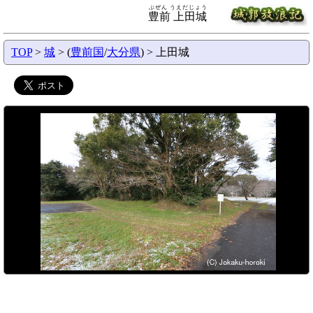
ぶぜん うえだじょう
豊前 上田城
TOP
>
城
> (
豊前国
/
大分県
) > 上田城