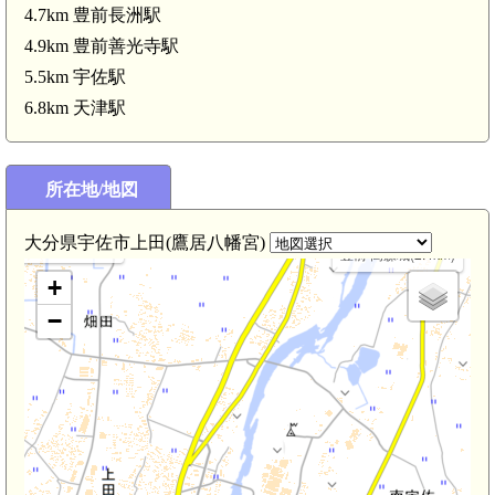
4.7km 豊前長洲駅
柳ケ浦駅(3.9km)
4.9km 豊前善光寺駅
5.5km 宇佐駅
6.8km 天津駅
km)
所在地/地図
大分県宇佐市上田(鷹居八幡宮)
豊前 荒木城(2.6km)
豊前 高森城(2.4km)
+
−