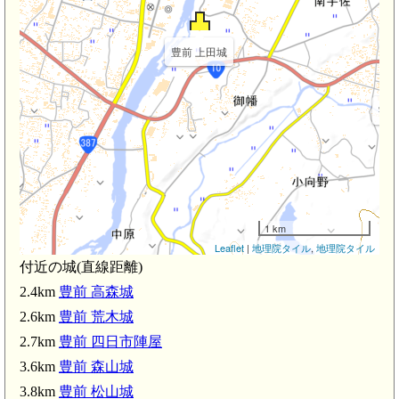
豊前 上田城
宇佐
1 km
Leaflet
|
地理院タイル
,
地理院タイル
付近の城(直線距離)
2.4km
豊前 高森城
2.6km
豊前 荒木城
2.7km
豊前 四日市陣屋
3.6km
豊前 森山城
3.8km
豊前 松山城