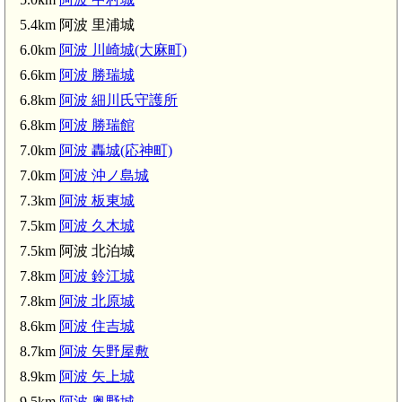
5.4km 阿波 里浦城
6.0km
阿波 川崎城(大麻町)
6.6km
阿波 勝瑞城
6.8km
阿波 細川氏守護所
6.8km
阿波 勝瑞館
7.0km
阿波 轟城(応神町)
7.0km
阿波 沖ノ島城
7.3km
阿波 板東城
7.5km
阿波 久木城
7.5km 阿波 北泊城
7.8km
阿波 鈴江城
7.8km
阿波 北原城
8.6km
阿波 住吉城
8.7km
阿波 矢野屋敷
8.9km
阿波 矢上城
9.5km
阿波 奥野城