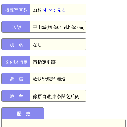
掲載写真数
31枚
すべて見る
形態
平山城(標高64m/比高50m)
別 名
なし
文化財指定
市指定史跡
遺 構
畝状竪堀群,横堀
城 主
篠原自遁,東条関之兵衛
歴 史