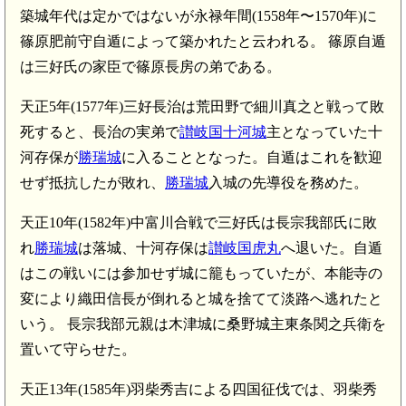
築城年代は定かではないが永禄年間(1558年〜1570年)に
篠原肥前守自遁によって築かれたと云われる。 篠原自遁
は三好氏の家臣で篠原長房の弟である。
天正5年(1577年)三好長治は荒田野で細川真之と戦って敗
死すると、長治の実弟で
讃岐国十河城
主となっていた十
河存保が
勝瑞城
に入ることとなった。自遁はこれを歓迎
せず抵抗したが敗れ、
勝瑞城
入城の先導役を務めた。
天正10年(1582年)中富川合戦で三好氏は長宗我部氏に敗
れ
勝瑞城
は落城、十河存保は
讃岐国虎丸
へ退いた。自遁
はこの戦いには参加せず城に籠もっていたが、本能寺の
変により織田信長が倒れると城を捨てて淡路へ逃れたと
いう。 長宗我部元親は木津城に桑野城主東条関之兵衛を
置いて守らせた。
天正13年(1585年)羽柴秀吉による四国征伐では、羽柴秀