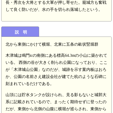
長・秀次を大将とする大軍が押し寄せた。籠城方も奮戦
して良く防いだが、水の手を切られ落城したという。
説 明
北から東側にかけて横堀、北東に五条の畝状竪堀群
木津城は鳴門icの南側にある標高64.3mの小山に築かれて
いる。 西側の谷が大きく削られ公園になっており、ここ
が「木津城山公園」なのだが、城跡を示す案内板はおろ
か、公園の名前さえ建設会社が建てた杭のような石碑に
刻まれているだけである。
山頂には貯水タンクが設けられ、見る影もないと城郭大
系に記載されているので、まったく期待せずに登ったの
だが、東側から北側の山腹に横堀が巡らされ、東側から