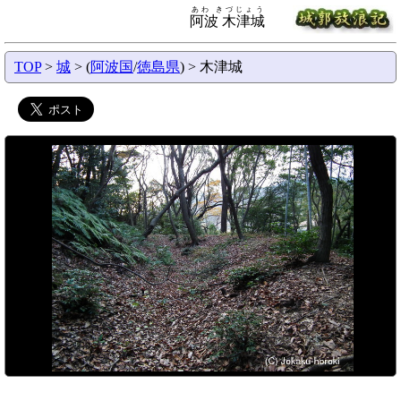
あわ きづじょう
阿波 木津城
TOP
>
城
> (
阿波国
/
徳島県
) > 木津城