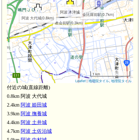
阿波 木津城
金比羅前駅(0.7km)
阿波 大代城(0.8km)
教会前駅(0.3km)
.0km)
1 km
Leaflet
|
地理院タイル
,
地理院タイル
付近の城(直線距離)
0.8km 阿波 大代城
2.4km
阿波 姫田城
3.9km
阿波 撫養城
4.4km
阿波 土井城
4.7km
阿波 土佐泊城
5.0km
阿波 中村城