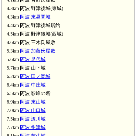
4.3km 阿波 野津後城(東城)
4.3km
阿波 東昼間城
4.4km 阿波 野津後城居館
4.5km 阿波 野津後城(西城)
4.6km 阿波 三木氏屋敷
5.3km
阿波 加藤氏屋敷
5.6km
阿波 足代城
5.7km 阿波 山下城
6.2km
阿波 田ノ岡城
6.4km
阿波 中庄城
6.5km 阿波 影峰の砦
6.9km
阿波 東山城
7.0km
阿波 山口城
7.5km
阿波 漆川城
7.7km
阿波 州津城
8.1km
阿波 芝生城