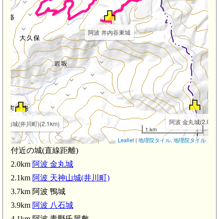
阿波 井内谷東城
阿波 金丸城(2.0km
神山城(井川町)(2.1km)
1 km
Leaflet
|
地理院タイル
,
地理院タイル
付近の城(直線距離)
2.0km
阿波 金丸城
2.1km
阿波 天神山城(井川町)
3.7km 阿波 鴨城
3.9km
阿波 八石城
4.1km 阿波 青野氏屋敷