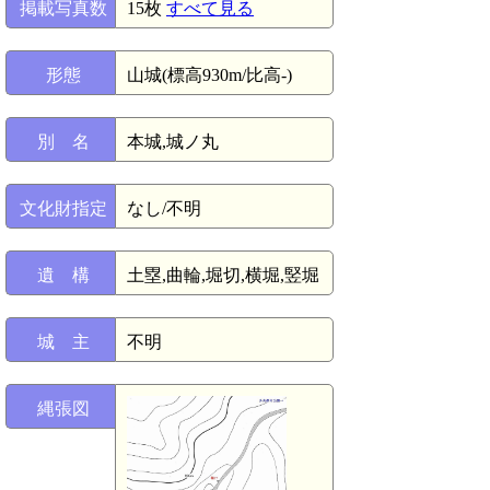
掲載写真数
15枚
すべて見る
形態
山城(標高930m/比高-)
別 名
本城,城ノ丸
文化財指定
なし/不明
遺 構
土塁,曲輪,堀切,横堀,竪堀
城 主
不明
縄張図