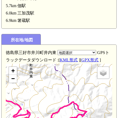
阿波 青野氏屋敷(4.1km)
4.3km)
5.7km 佃駅
6.0km 三加茂駅
阿波 鴨城(3.7km)
6.9km 箸蔵駅
所在地/地図
徳島県三好市井川町井内東
GPSト
ラックデータダウンロード :[
KML形式
][
GPX形式
]
+
−