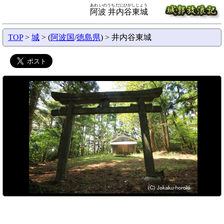
あわ いのうちだにひがしじょう
阿波 井内谷東城
TOP
>
城
> (
阿波国
/
徳島県
) > 井内谷東城