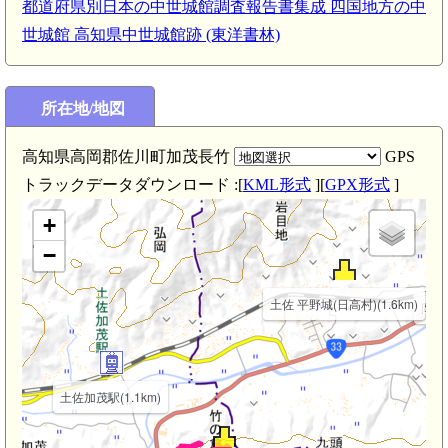
都道府県別日本の中世城館調査報告書集成 四国地方の中
世城館 高知県中世城館跡 (東洋書林)
所在地/地図
高知県高岡郡佐川町加茂長竹
GPS
トラックデータダウンロード :[
KML形式
][
GPX形式
]
+
−
土佐 平野城(日高村)(1.6km)
岡花駅
土佐加茂駅(1.1km)