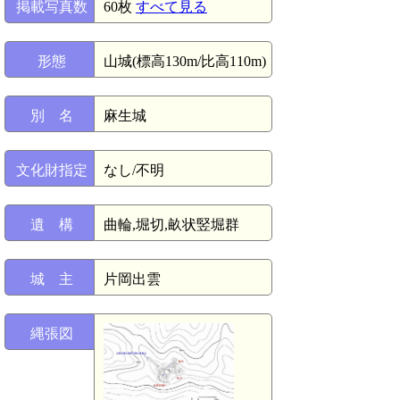
掲載写真数
60枚
すべて見る
形態
山城(標高130m/比高110m)
別 名
麻生城
文化財指定
なし/不明
遺 構
曲輪,堀切,畝状竪堀群
城 主
片岡出雲
縄張図