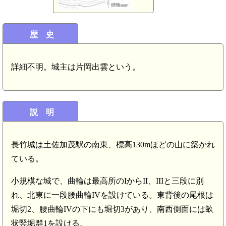
歴 史
詳細不明。城主は片岡出雲という。
説 明
長竹城は土佐加茂駅の南東、標高130mほどの山に築かれ
ている。
小規模な城で、曲輪は最高所のIからII、IIIと三段に別
れ、北東に一段腰曲輪IVを設けている。東背後の尾根は
堀切2、腰曲輪IVの下にも堀切3があり、南西側面には畝
状竪堀群1を設ける。