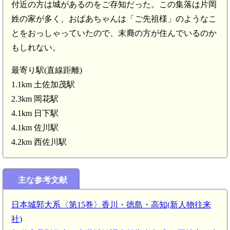
付近の方は城があるのをご存知だった。この集落は片岡
姓の家が多く、おばあちゃんは「ご先祖様」のようなこ
とをおっしゃっていたので、末裔の方が住んでいるのか
もしれない。
最寄り駅(直線距離)
1.1km 土佐加茂駅
2.3km 岡花駅
4.1km 日下駅
4.1km 佐川駅
4.2km 西佐川駅
主な参考文献
土佐 能津城(4.7
日本城郭大系〈第15巻〉香川・徳島・高知(新人物往来
社)