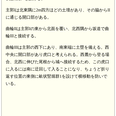
主郭Iは北東隅に2m四方ほどの土壇があり、その脇からII
に通じる開口部がある。
曲輪IIは主郭Iの東から北面を覆い、北西隅から坂道で曲
輪IIIと接続する。
曲輪IIIは主郭の西下にあり、南東端に土塁を備える。西
中央に開口部があり虎口と考えられる。西麓から登る場
合、北西に伸びた尾根から城へ接続するため、この虎口
に入るには南に迂回して入ることになり、ちょうど折り
返す位置の東側に畝状竪堀群1を設けて横移動を防いで
いる。