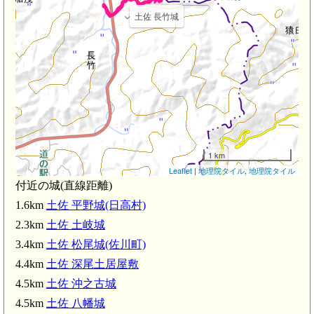
土佐 長竹城
1 km
Leaflet
|
地理院タイル
,
地理院タイル
付近の城(直線距離)
1.6km
土佐 平野城(日高村)
2.3km
土佐 土岐城
3.4km
土佐 松尾城(佐川町)
4.4km
土佐 深尾土居屋敷
4.5km
土佐 沖之古城
4.5km
土佐 八幡城