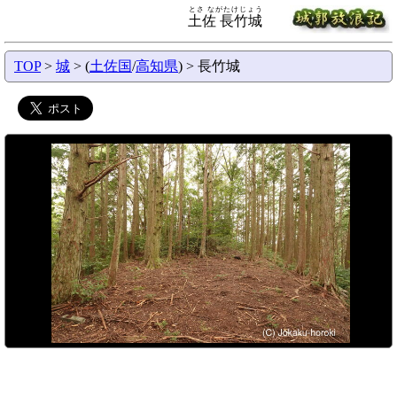
とさ ながたけじょう
土佐 長竹城
TOP
>
城
> (
土佐国
/
高知県
) > 長竹城