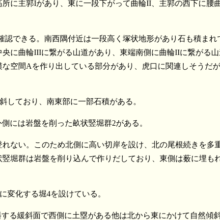
に主郭Iがあり、東に一段下がって曲輪II、主郭の西下に腰曲輪
確認できる。南西隅付近は一段高く塚状地形があり石も積まれ
に曲輪IIIに繋がる山道があり、東端南側に曲輪IIに繋がる
模な空間Aを作り出している部分があり、虎口に関連しそうだ
傾斜しており、南東部に一部石積がある。
外側には岩盤を削った畝状竪堀群2がある。
登れない。このため北側に高い切岸を設け、北の尾根続きを多重
状竪堀群は岩盤を削り込んで作りだしており、東側は薮に埋も
堀に変化する堀4を設けている。
傾斜する緩斜面で西側に土塁がある他は北から東にかけて自然傾