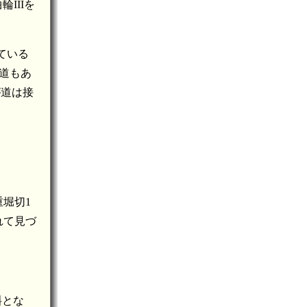
IIIを
ている
山道もあ
が道は接
堀切1
れて見づ
斜とな