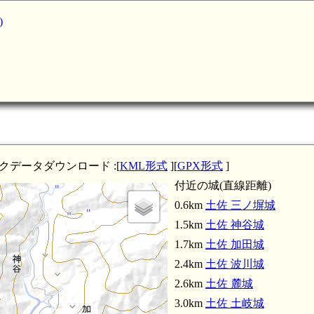
)
土佐 成山城(4.7km)
クデータダウンロード :[
KML形式
][
GPX形式
]
付近の城(直線距離)
0.6km
土佐 三ノ塀城
1.5km
土佐 神谷城
1.7km
土佐 加田城
2.4km
土佐 波川城
2.6km
土佐 麓城
3.0km
土佐 土岐城