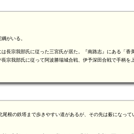
実綱がいる。
には長宗我部氏に従った三宮氏が居た。『南路志』にある「香
が長宗我部氏に従って阿波勝瑞城合戦、伊予深田合戦で手柄を
。北尾根の鉄塔まで歩きやすい道があるが、その先は薮になって