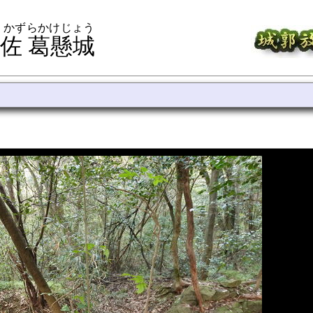
 かずらかけじょう
佐 葛懸城