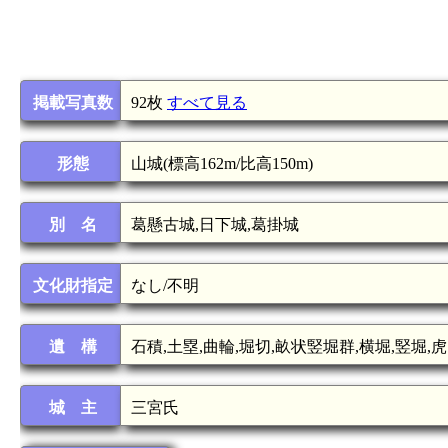
掲載写真数
92枚
すべて見る
形態
山城(標高162m/比高150m)
別 名
葛懸古城,日下城,葛掛城
文化財指定
なし/不明
遺 構
石積,土塁,曲輪,堀切,畝状竪堀群,横堀,竪堀,
城 主
三宮氏