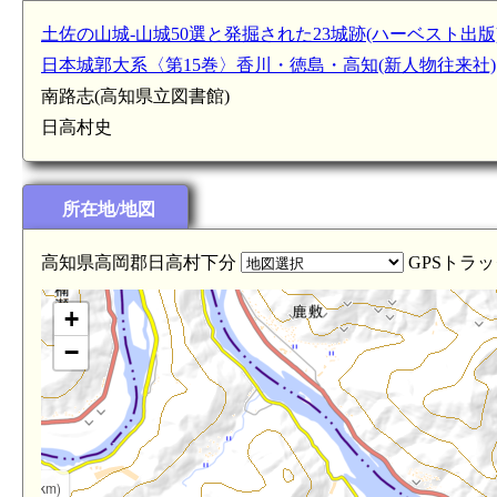
土佐の山城-山城50選と発掘された23城跡(ハーベスト出版
日本城郭大系〈第15巻〉香川・徳島・高知(新人物往来社)
南路志(高知県立図書館)
日高村史
所在地/地図
高知県高岡郡日高村下分
GPSトラッ
+
−
(3.3km)