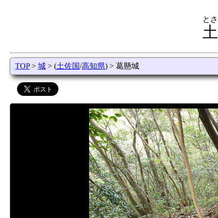
とさ
土
TOP
>
城
> (
土佐国
/
高知県
) > 葛懸城