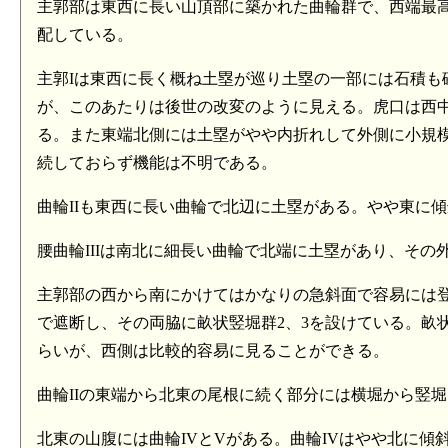
主郭部は東西に長い山頂部に築かれた曲輪群で、西端最高所
配している。
主郭Iは東西に長く概ね土塁が巡り土塁の一部には石積も
が、このあたりは後世の改変のように見える。虎口は西中央
る。また東端北側には土塁がやや内折れして外側に小規
続しておらず機能は不明である。
曲輪IIも東西に長い曲輪で北辺に土塁がある。やや東に
腰曲輪IIIは南北に細長い曲輪で北端に土塁があり、その
主郭部の西から南にかけてはかなりの急斜面で容易には
で遮断し、その両脇に畝状竪堀群2、3を設けている。畝
らいが、西側は比較的容易に見ることができる。
曲輪IIの東端から北東の尾根に続く部分には横堀から竪
北東の山腹には曲輪IVとVがある。曲輪IVはやや北に