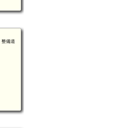
く整備道
土佐 横矢城(8.7km)
木城(7.3km)