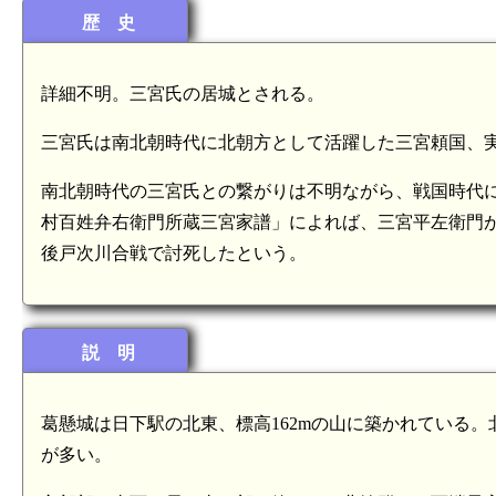
歴 史
詳細不明。三宮氏の居城とされる。
三宮氏は南北朝時代に北朝方として活躍した三宮頼国、
南北朝時代の三宮氏との繋がりは不明ながら、戦国時代
村百姓弁右衛門所蔵三宮家譜」によれば、三宮平左衛門
後戸次川合戦で討死したという。
説 明
葛懸城は日下駅の北東、標高162mの山に築かれている
が多い。