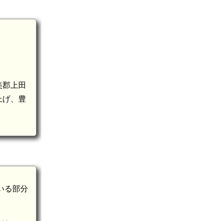
美郡上田
上げ、豊
いる部分