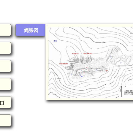
縄張図
虎口