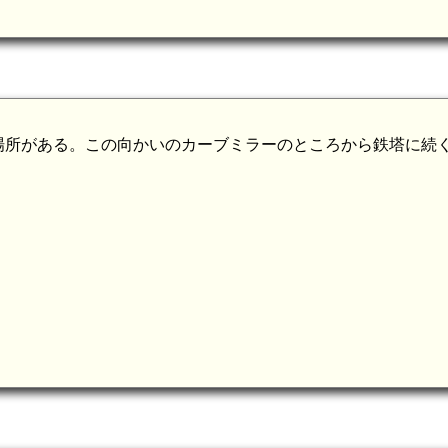
場所がある。この向かいのカーブミラーのところから鉄塔に続
。
土佐 梅ノ