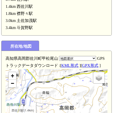
1.4km 西佐川駅
1.8km 襟野々駅
3.0km 土佐加茂駅
3.4km 斗賀野駅
所在地/地図
土佐 八幡城(3.0km)
高知県高岡郡佐川町甲松尾山
GPS
トラックデータダウンロード :[
KML形式
][
GPX形式
]
+
−
西佐川駅(1.4km)