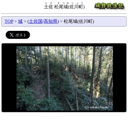
とさ まつおじょう
土佐 松尾城(佐川町)
TOP
>
城
> (
土佐国
/
高知県
) > 松尾城(佐川町)