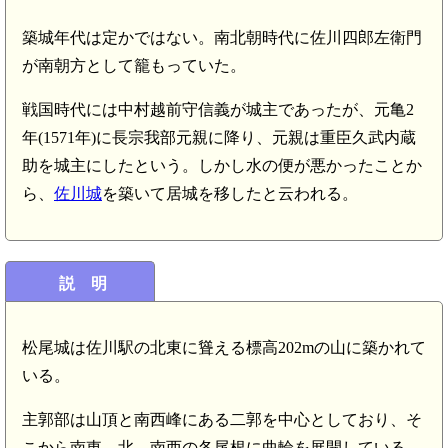
築城年代は定かではない。南北朝時代に佐川四郎左衛門
が南朝方として籠もっていた。
戦国時代には中村越前守信義が城主であったが、元亀2
年(1571年)に長宗我部元親に降り、元親は重臣久武内蔵
助を城主にしたという。しかし水の便が悪かったことか
ら、
佐川城
を築いて居城を移したと云われる。
説 明
松尾城は佐川駅の北東に聳える標高202mの山に築かれて
いる。
主郭部は山頂と南西峰にある二郭を中心としており、そ
こから南東、北、南西の各尾根に曲輪を展開している。