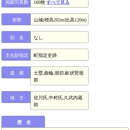
掲載写真数
160枚
すべて見る
形態
山城(標高202m/比高120m)
別 名
なし
文化財指定
町指定史跡
遺 構
土塁,曲輪,堀切,畝状竪堀
群
城 主
佐川氏,中村氏,久武内蔵
助
歴 史