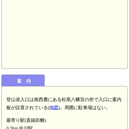
土佐 片岡城(7.9km)
案 内
登山道入口は南西麓にある松尾八幡宮の所で入口に案内
板が設置されている(
地図
)。周囲に駐車場はない。
(5.0km)
最寄り駅(直線距離)
0.7km 佐川駅