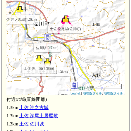
土佐 沖之古城(1.3km)
m)
土佐 松尾城(佐川町)
佐川駅(0.7km)
土佐 佐川城(1.3km)
土佐 深尾土居屋敷(1.3km)
1 km
Leaflet
|
地理院タイル
,
地理院タイル
襟野々駅(1.8km)
付近の城(直線距離)
1.3km
土佐 沖之古城
1.3km
土佐 深尾土居屋敷
1.3km
土佐 佐川城
佐 斗賀野城(3.1km)