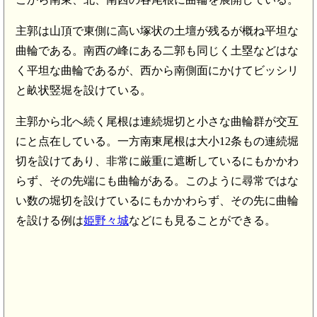
主郭は山頂で東側に高い塚状の土壇が残るが概ね平坦な
曲輪である。南西の峰にある二郭も同じく土塁などはな
く平坦な曲輪であるが、西から南側面にかけてビッシリ
と畝状竪堀を設けている。
主郭から北へ続く尾根は連続堀切と小さな曲輪群が交互
にと点在している。一方南東尾根は大小12条もの連続堀
切を設けてあり、非常に厳重に遮断しているにもかかわ
らず、その先端にも曲輪がある。このように尋常ではな
い数の堀切を設けているにもかかわらず、その先に曲輪
を設ける例は
姫野々城
などにも見ることができる。
土佐 法厳城(7.9km)