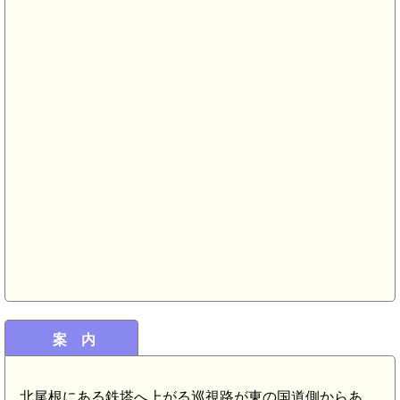
土佐 沖之古城(9.2km)
(9.3km)
土佐 松尾城(佐川町)(8.9km)
土佐 佐川城(7.8km)
土佐 深尾土居屋敷(7.7km)
案 内
土佐 斗賀野城(6.2km)
北尾根にある鉄塔へ上がる巡視路が東の国道側からあ