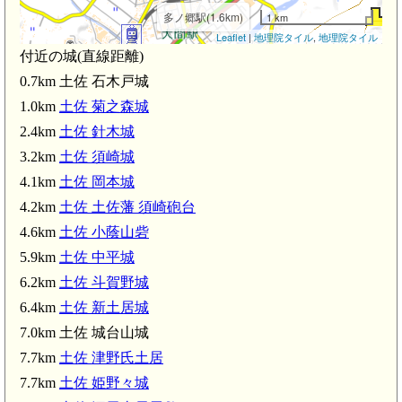
多ノ郷駅(1.6km)
1 km
Leaflet
|
地理院タイル
,
地理院タイル
土佐 針木城(2.4
付近の城(直線距離)
大間駅(2.1km)
0.7km 土佐 石木戸城
1.0km
土佐 菊之森城
2.4km
土佐 針木城
3.2km
土佐 須崎城
4.1km
土佐 岡本城
土佐 須崎城(3.2km)
4.2km
土佐 土佐藩 須崎砲台
4.6km
土佐 小蔭山砦
須崎駅(3.6km)
5.9km
土佐 中平城
6.2km
土佐 斗賀野城
土佐 土佐藩 須崎砲台(4.2km)
6.4km
土佐 新土居城
佐新荘駅(4.5km)
7.0km 土佐 城台山城
7.7km
土佐 津野氏土居
7.7km
土佐 姫野々城