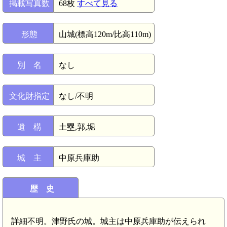
掲載写真数
68枚
すべて見る
形態
山城(標高120m/比高110m)
別 名
なし
文化財指定
なし/不明
遺 構
土塁,郭,堀
城 主
中原兵庫助
歴 史
詳細不明。津野氏の城。城主は中原兵庫助が伝えられ