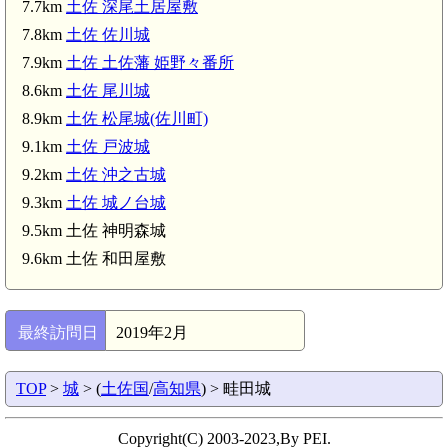
7.7km
土佐 深尾土居屋敷
7.8km
土佐 佐川城
7.9km
土佐 土佐藩 姫野々番所
8.6km
土佐 尾川城
8.9km
土佐 松尾城(佐川町)
9.1km
土佐 戸波城
9.2km
土佐 沖之古城
9.3km
土佐 城ノ台城
9.5km 土佐 神明森城
9.6km 土佐 和田屋敷
最終訪問日
2019年2月
TOP
>
城
> (
土佐国
/
高知県
) > 畦田城
Copyright(C) 2003-2023,By PEI.