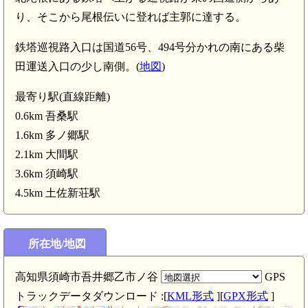
り、そこから尾根伝いに登れば主郭に達する。
鉄塔巡視路入口は国道56号、494号分かれの南にある柴
田運送入口の少し南側。(
地図
)
最寄り駅(直線距離)
0.6km 吾桑駅
.6km)
1.6km 多ノ郷駅
2.1km 大間駅
3.6km 須崎駅
4.5km 土佐新荘駅
所在地/地図
高知県須崎市吾井郷乙市ノ谷
GPS
トラックデータダウンロード :[
KML形式
][
GPX形式
]