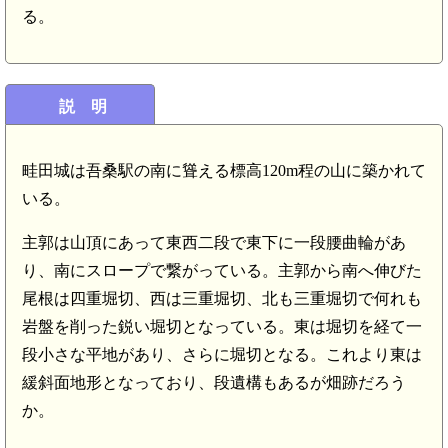
る。
説 明
畦田城は吾桑駅の南に聳える標高120m程の山に築かれて
いる。
主郭は山頂にあって東西二段で東下に一段腰曲輪があ
り、南にスロープで繋がっている。主郭から南へ伸びた
尾根は四重堀切、西は三重堀切、北も三重堀切で何れも
岩盤を削った鋭い堀切となっている。東は堀切を経て一
段小さな平地があり、さらに堀切となる。これより東は
緩斜面地形となっており、段遺構もあるが畑跡だろう
か。