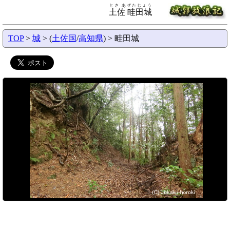
とさ あぜたじょう
土佐 畦田城
TOP
>
城
> (
土佐国
/
高知県
) > 畦田城