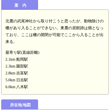
案 内
北麓の武尾神社から取り付こうと思ったが、動物除けの
柵があり入ることができない。東麓の居館跡は畑となっ
日吉駅(5.0km)
ており、ここは柵の開閉が可能でここから入ることが出
来る。
最寄り駅(直線距離)
2.1km 船岡駅
丹波 殿田城(4.0km)
2.3km 園部駅
2.8km 吉富駅
5.0km 日吉駅
6.0km 八木駅
所在地/地図
丹波 高山城(2.9km)