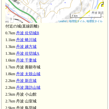
丹波 新庄城(2.
1 km
(2.3km)
Leaflet
|
地理院タイル
,
地理院タイル
.5km)
付近の城(直線距離)
m)
0.7km
丹波 佐切城B
1.1km
丹波 蜷川城
丹波 山室城(2.7km)
1.3km
丹波 越方城
吉富駅(2.8km)
1.3km
丹波 佐切城A
丹波 鳥羽城(2.9km)
1.6km
丹波 千妻城
丹波 池ノ内砦(3.4km)
1.7km 丹波 善願寺城
1.8km
丹波 太鼓山城
2.2km
丹波 新庄城
2.2km
丹波 諏訪山城
2.5km 丹波 小山館
2.7km 丹波 山室城
2.9km 丹波 鳥羽城