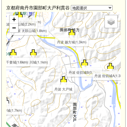
京都府南丹市園部町大戸利貫谷
2.9km)
+
船岡駅(2.1km)
丹波 諏訪山城(2.2km)
−
丹波 太鼓山城(1.8km)
丹波 越方城(1.3km)
丹波 千妻城(1.6km)
丹波 蜷川城(1.1km)
丹波 佐切城B(0.7km)
丹波 佐切城A(1.3km)
丹波 大戸城
願寺城(1.7km)