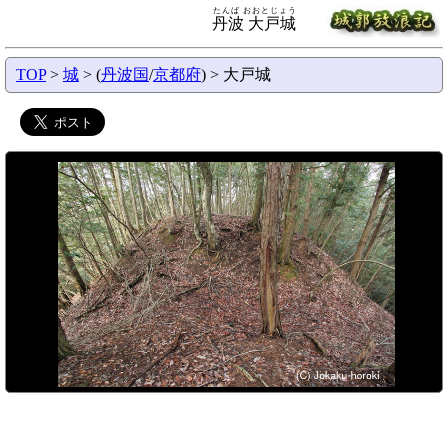
たんば おおとじょう
丹波 大戸城
TOP
>
城
> (
丹波国
/
京都府
) > 大戸城