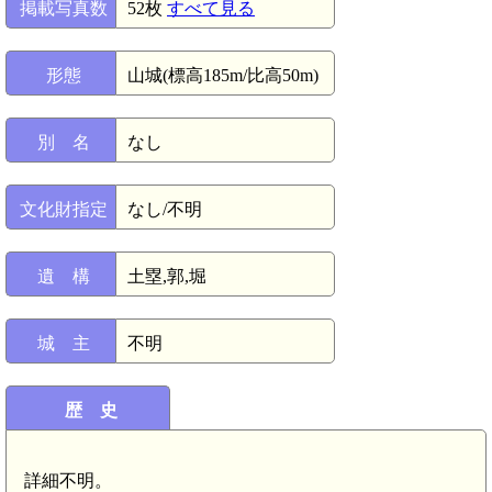
掲載写真数
52枚
すべて見る
形態
山城(標高185m/比高50m)
別 名
なし
文化財指定
なし/不明
遺 構
土塁,郭,堀
城 主
不明
歴 史
詳細不明。