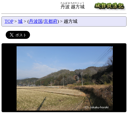
たんば おちかたじょう
丹波 越方城
TOP
>
城
> (
丹波国
/
京都府
) > 越方城