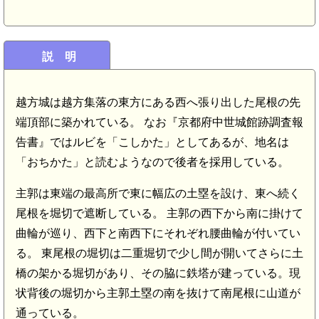
説 明
越方城は越方集落の東方にある西へ張り出した尾根の先
端頂部に築かれている。 なお『京都府中世城館跡調査報
告書』ではルビを「こしかた」としてあるが、地名は
「おちかた」と読むようなので後者を採用している。
主郭は東端の最高所で東に幅広の土塁を設け、東へ続く
尾根を堀切で遮断している。 主郭の西下から南に掛けて
曲輪が巡り、西下と南西下にそれぞれ腰曲輪が付いてい
る。 東尾根の堀切は二重堀切で少し間が開いてさらに土
橋の架かる堀切があり、その脇に鉄塔が建っている。現
状背後の堀切から主郭土塁の南を抜けて南尾根に山道が
通っている。