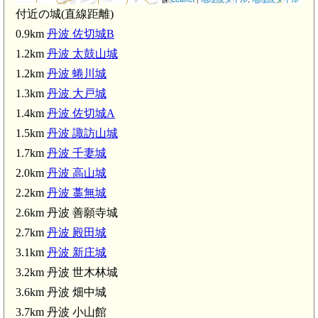
2.6km)
付近の城(直線距離)
0.9km
丹波 佐切城B
1.2km
丹波 太鼓山城
1.2km
丹波 蜷川城
丹波 新庄城(3.1km
1.3km
丹波 大戸城
km)
1.4km
丹波 佐切城A
)
1.5km
丹波 諏訪山城
1.7km
丹波 千妻城
2.0km
丹波 高山城
丹波 山室城(3.8km)
2.2km
丹波 藁無城
吉富駅(4.1km)
2.6km 丹波 善願寺城
丹波 鳥羽城(4.2km)
2.7km
丹波 殿田城
 池ノ内砦(4.6km)
3.1km
丹波 新庄城
3.2km 丹波 世木林城
3.6km 丹波 畑中城
3.7km 丹波 小山館