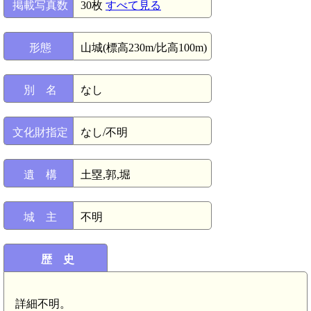
掲載写真数
30枚
すべて見る
形態
山城(標高230m/比高100m)
別 名
なし
文化財指定
なし/不明
遺 構
土塁,郭,堀
城 主
不明
歴 史
詳細不明。