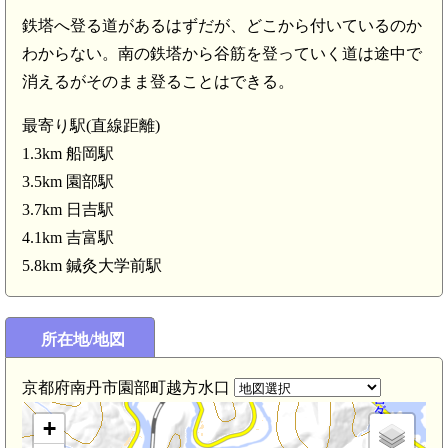
鉄塔へ登る道があるはずだが、どこから付いているのか
わからない。南の鉄塔から谷筋を登っていく道は途中で
消えるがそのまま登ることはできる。
最寄り駅(直線距離)
1.3km 船岡駅
3.5km 園部駅
日吉駅(3.7km)
3.7km 日吉駅
4.1km 吉富駅
5.8km 鍼灸大学前駅
丹波 殿田城(2.7km)
所在地/地図
京都府南丹市園部町越方水口
+