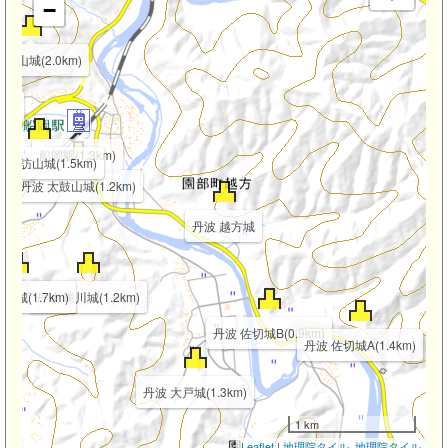
−
 高山城(2.0km)
km)
船岡駅(1.3km)
 諏訪山城(1.5km)
丹波 太鼓山城(1.2km)
丹波 越方城
妻城(1.7km)
丹波 蜷川城(1.2km)
丹波 佐切城B(0.9km)
丹波 佐切城A(1.4km)
丹波 大戸城(1.3km)
1 km
Leaflet
|
地理院タイル
,
地理院タイル