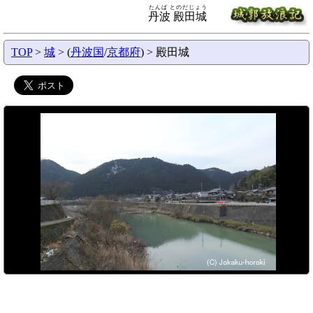
たんば とのだじょう
丹波 殿田城
TOP
>
城
> (
丹波国
/
京都府
) > 殿田城