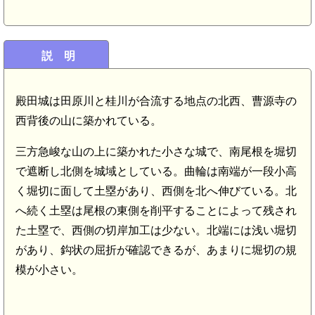
説 明
殿田城は田原川と桂川が合流する地点の北西、曹源寺の
西背後の山に築かれている。
三方急峻な山の上に築かれた小さな城で、南尾根を堀切
で遮断し北側を城域としている。曲輪は南端が一段小高
く堀切に面して土塁があり、西側を北へ伸びている。北
へ続く土塁は尾根の東側を削平することによって残され
た土塁で、西側の切岸加工は少ない。北端には浅い堀切
があり、鈎状の屈折が確認できるが、あまりに堀切の規
模が小さい。