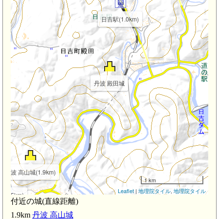
日吉駅(1.0km)
丹波 殿田城
丹波 高山城(1.9km)
1 km
Leaflet
|
地理院タイル
,
地理院タイル
(2.5km)
付近の城(直線距離)
1.9km
丹波 高山城
船岡駅(2.3km)