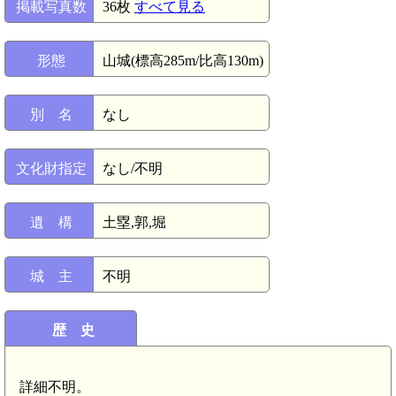
掲載写真数
36枚
すべて見る
形態
山城(標高285m/比高130m)
別 名
なし
文化財指定
なし/不明
遺 構
土塁,郭,堀
城 主
不明
歴 史
詳細不明。