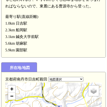
波 野化館(4.8km)
ればならないので、東麓にある曹源寺から登った。
最寄り駅(直線距離)
1.0km 日吉駅
2.3km 船岡駅
丹波 田原城
3.1km 鍼灸大学前駅
5.6km 胡麻駅
5.9km 園部駅
丹波 亀田城(3.3km
鍼灸大学前駅(3.1km)
所在地/地図
丹波 片野城(2.8km)
京都府南丹市日吉町殿田
+
−