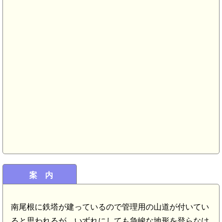
案 内
)
南尾根に鉄塔が建っているので管理用の山道が付いてい
ると思われるが、いずれにしても急峻な地形を登らなけ