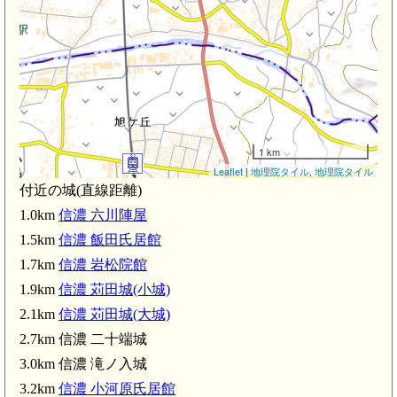
1 km
Leaflet
|
地理院タイル
,
地理院タイル
付近の城(直線距離)
北須坂駅(2.0km)
1.0km
信濃 六川陣屋
1.5km
信濃 飯田氏居館
1.7km
信濃 岩松院館
1.9km
信濃 苅田城(小城)
2.1km
信濃 苅田城(大城)
信濃 小河原氏居館(3.2km)
2.7km 信濃 二十端城
3.0km 信濃 滝ノ入城
3.2km
信濃 小河原氏居館