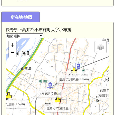
.5km)
所在地/地図
長野県上高井郡小布施町大字小布施
+
−
都住駅(1.2km)
信濃 六川陣屋(1.0km)
信濃 苅田城(
小布施駅(0.5km)
信濃 
信濃 岩松院館
飯田氏居館(1.5km)
信濃 小布施陣屋