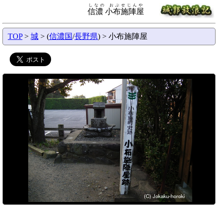
しなの おぶせじんや
信濃 小布施陣屋
TOP
>
城
> (
信濃国
/
長野県
) > 小布施陣屋