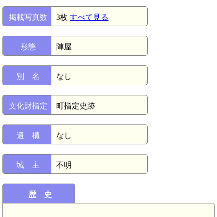
掲載写真数
3枚
すべて見る
形態
陣屋
別 名
なし
文化財指定
町指定史跡
遺 構
なし
城 主
不明
歴 史