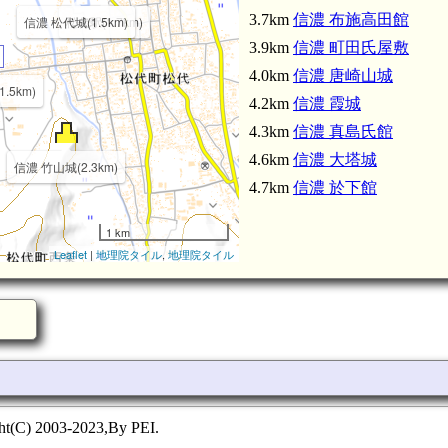
3.7km
信濃 布施高田館
信濃 松代城(1.5km)
松代駅(1.7km)
3.9km
信濃 町田氏屋敷
4.0km
信濃 唐崎山城
.5km)
4.2km
信濃 霞城
4.3km
信濃 真島氏館
4.6km
信濃 大塔城
信濃 竹山城(2.3km)
4.7km
信濃 於下館
1 km
Leaflet
|
地理院タイル
,
地理院タイル
ht(C) 2003-2023,By PEI.