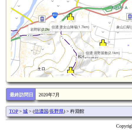
信濃 妻女山陣場(1.7km)
象山口駅(1
岩野駅(2.2km)
信濃 清野屋敷(2.1km)
信濃 天城城(2.9km)
 唐崎山城(4.0km)
最終訪問日
2020年7月
信濃 鞍骨城(3.4km)
TOP
>
城
> (
信濃国
/
長野県
) > 杵淵館
Copyrig