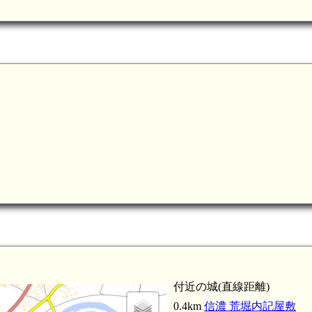
信濃 町田氏屋敷(3.9km)
正之の墓（長徳寺）(3.8km)
濃 大堀館(3.5km)
信濃 真島氏館(4.3km)
付近の城(直線距離)
0.4km
信濃 荒堀内記屋敷