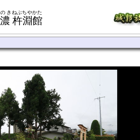
の きねぶちやかた
濃 杵淵館