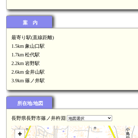
案 内
最寄り駅(直線距離)
1.5km 象山口駅
1.7km 松代駅
2.2km 岩野駅
2.6km 金井山駅
3.9km 篠ノ井駅
町田兵庫
km)
所在地/地図
信
長野県長野市篠ノ井杵淵
+