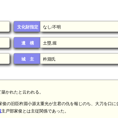
文化財指定
なし/不明
遺 構
土塁,堀
城 主
杵淵氏
て築かれたと云われる。
)三郎家俊の旧臣杵淵小源太重光が主君の仇を報じのち、大刀を口に
城
主戸部家俊とは主従関係であった。