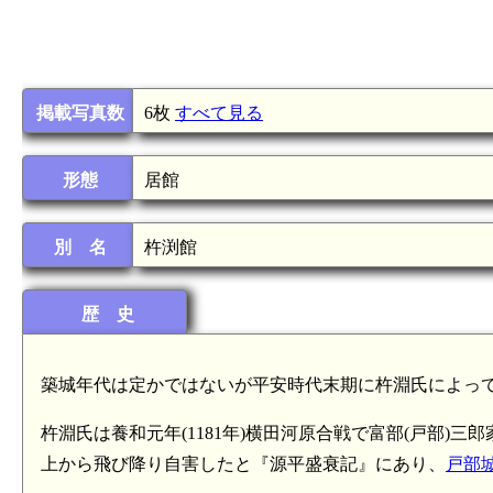
掲載写真数
6枚
すべて見る
形態
居館
別 名
杵渕館
歴 史
築城年代は定かではないが平安時代末期に杵淵氏によっ
杵淵氏は養和元年(1181年)横田河原合戦で富部(戸部
上から飛び降り自害したと『源平盛衰記』にあり、
戸部