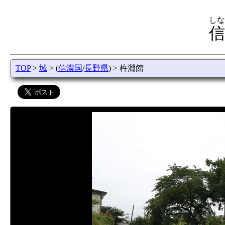
しな
信
TOP
>
城
> (
信濃国
/
長野県
) > 杵淵館