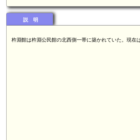
説 明
杵淵館は杵淵公民館の北西側一帯に築かれていた。現在