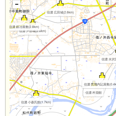
−
信濃 広田城(2.6km)
信濃 鍛冶屋敷(2.8km)
信濃 戸部城(2.6km)
信濃 水沢氏
信濃 荒堀内記屋敷(0.4k
)
信濃 杵淵館
信濃 小森氏館(1.7km)