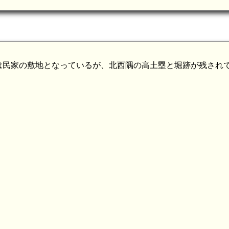
は民家の敷地となっているが、北西隅の高土塁と堀跡が残され