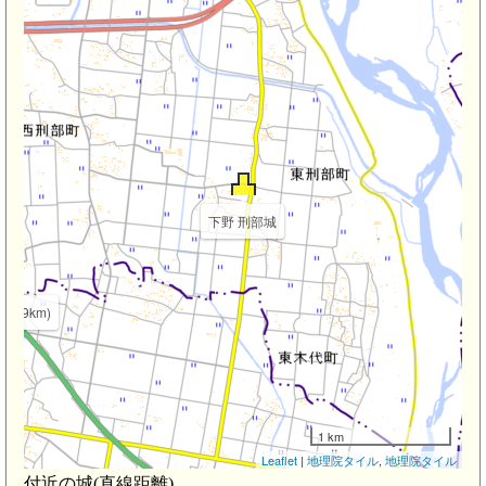
下野 刑部城
1.9km)
1 km
Leaflet
|
地理院タイル
,
地理院タイル
付近の城(直線距離)