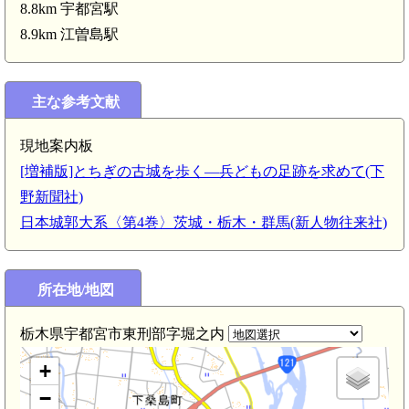
8.8km 宇都宮駅
8.9km 江曽島駅
主な参考文献
現地案内板
[増補版]とちぎの古城を歩く—兵どもの足跡を求めて(下
野新聞社)
日本城郭大系〈第4巻〉茨城・栃木・群馬(新人物往来社)
所在地/地図
栃木県宇都宮市東刑部字堀之内
+
−