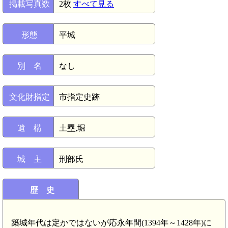
掲載写真数
2枚
すべて見る
形態
平城
別 名
なし
文化財指定
市指定史跡
遺 構
土塁,堀
城 主
刑部氏
歴 史
築城年代は定かではないが応永年間(1394年～1428年)に