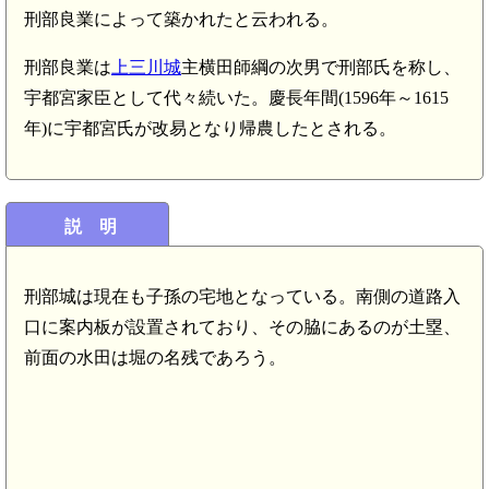
刑部良業によって築かれたと云われる。
刑部良業は
上三川城
主横田師綱の次男で刑部氏を称し、
宇都宮家臣として代々続いた。慶長年間(1596年～1615
年)に宇都宮氏が改易となり帰農したとされる。
説 明
刑部城は現在も子孫の宅地となっている。南側の道路入
口に案内板が設置されており、その脇にあるのが土塁、
前面の水田は堀の名残であろう。