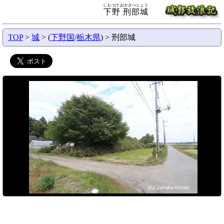
しもつけ おかさべじょう
下野 刑部城
TOP
>
城
> (
下野国
/
栃木県
) > 刑部城