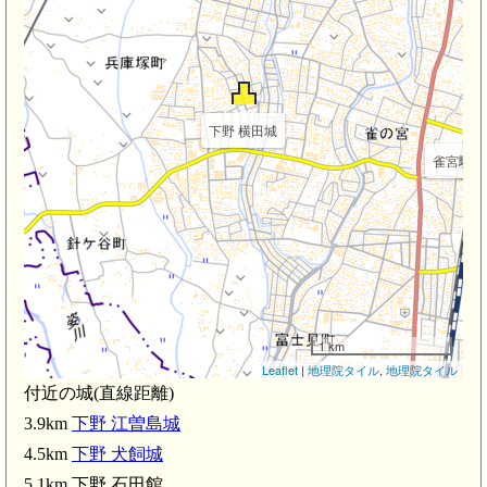
下野 横田城
雀宮駅(1.
1 km
Leaflet
|
地理院タイル
,
地理院タイル
付近の城(直線距離)
3.9km
下野 江曽島城
4.5km
下野 犬飼城
5.1km 下野 石田館