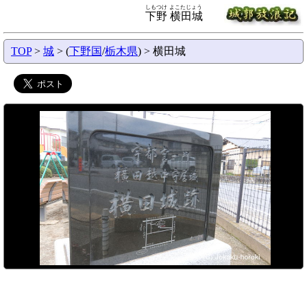
しもつけ よこたじょう
下野 横田城
TOP
>
城
> (
下野国
/
栃木県
) > 横田城