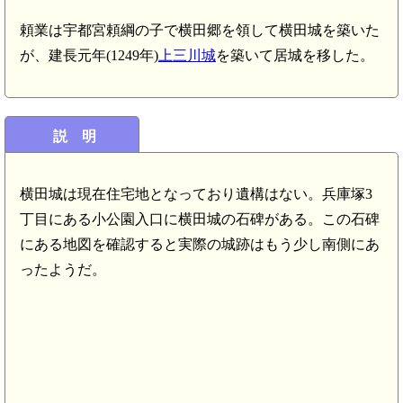
頼業は宇都宮頼綱の子で横田郷を領して横田城を築いた
が、建長元年(1249年)
上三川城
を築いて居城を移した。
説 明
横田城は現在住宅地となっており遺構はない。兵庫塚3
丁目にある小公園入口に横田城の石碑がある。この石碑
にある地図を確認すると実際の城跡はもう少し南側にあ
ったようだ。
下野