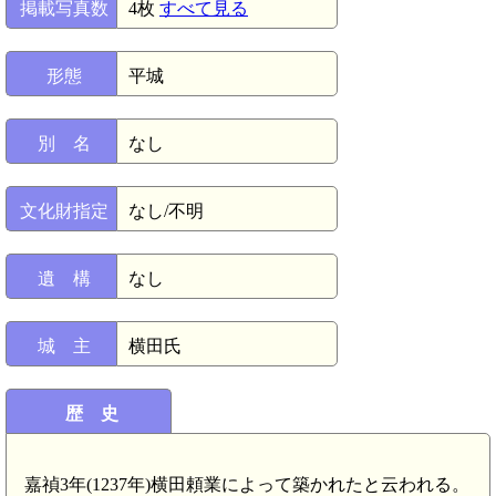
掲載写真数
4枚
すべて見る
形態
平城
別 名
なし
文化財指定
なし/不明
遺 構
なし
城 主
横田氏
歴 史
嘉禎3年(1237年)横田頼業によって築かれたと云われる。