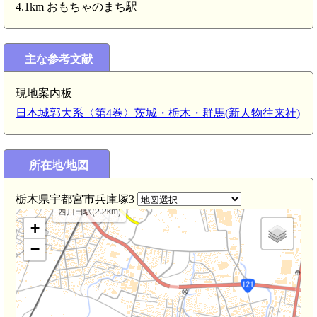
4.1km おもちゃのまち駅
江曽島駅(3.9km)
下野 江曽島城(3.9km)
主な参考文献
現地案内板
日本城郭大系〈第4巻〉茨城・栃木・群馬(新人物往来社)
所在地/地図
栃木県宇都宮市兵庫塚3
西川田駅(2.2km)
+
−