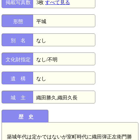
掲載写真数
3枚
すべて見る
形態
平城
別 名
なし
文化財指定
なし/不明
遺 構
なし
城 主
織田勝久,織田久長
歴 史
築城年代は定かではないが室町時代に織田弾正左衛門勝