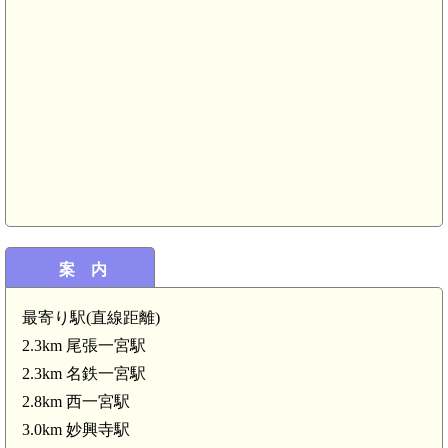
尾張 河田城(5.6km)
尾張 大野城(5.5km)
城(5.7km)
案 内
最寄り駅(直線距離)
2.3km 尾張一宮駅
2.3km 名鉄一宮駅
2.8km 西一宮駅
3.0km 妙興寺駅