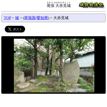
おわり おおあかみじょう
尾張 大赤見城
TOP
>
城
> (
尾張国
/
愛知県
) > 大赤見城