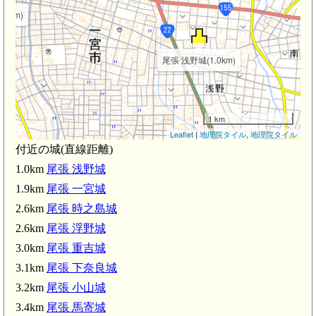
.9km)
尾張 浅野城(1.0km)
1 km
Leaflet
|
地理院タイル
,
地理院タイル
付近の城(直線距離)
1.0km
尾張 浅野城
1.9km
尾張 一宮城
2.6km
尾張 時之島城
尾張 重吉城(3.0km)
2.6km
尾張 浮野城
3.0km
尾張 重吉城
3.1km
尾張 下奈良城
3.2km
尾張 小山城
3.4km
尾張 馬寄城