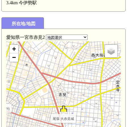
3.4km 今伊勢駅
所在地/地図
尾張 時之島城(2.6km)
愛知県一宮市赤見2
+
−
.9km)
尾張 大赤見城