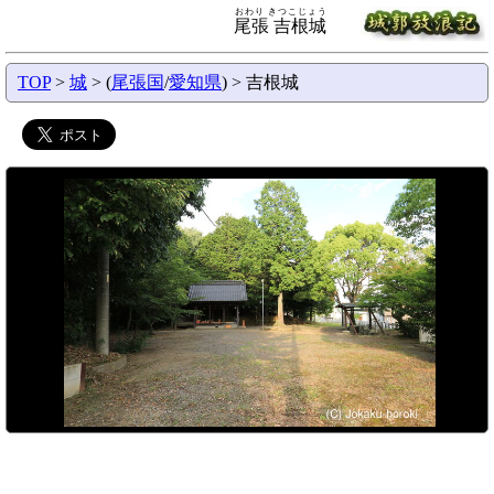
おわり きつこじょう
尾張 吉根城
TOP
>
城
> (
尾張国
/
愛知県
) > 吉根城