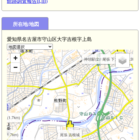
館跡調査報告II,III)
所在地/地図
愛知県名古屋市守山区大字吉根字上島
+
神領駅(2.0km)
尾張 下大留城(2.3km)
−
駅(1.7km)
城(1.7km)
尾張 吉根城