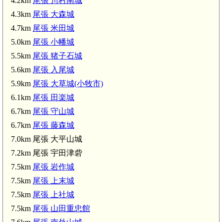
4.2km
尾張 川村南城
4.3km
尾張 大森城
4.7km
尾張 米田城
5.0km
尾張 小幡城
尾張 大森城(4.3km)
5.5km
尾張 猪子石城
5.6km
尾張 入尾城
尾張 米田城(4.7km)
5.9km
尾張 大草城(小牧市)
6.1km
尾張 田楽城
6.7km
尾張 守山城
尾張 猪子石城(5.5km)
6.7km
尾張 藤森城
7.0km 尾張 大平山城
7.2km 尾張 宇田津砦
7.5km
尾張 岩作城
小関三五郎と加藤勘三郎の墓(了玄院)(6.
7.5km
尾張 上末城
尾張 藤森城(6.7km)
7.5km
尾張 上社城
7.5km
尾張 山田重忠館