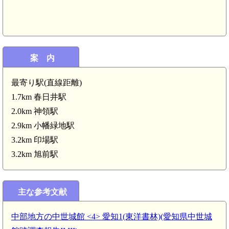
案 内
尾張 大草城(小牧市)(5.9km)
最寄り駅(直線距離)
1.7km 春日井駅
2.0km 神領駅
2.9km 小幡緑地駅
3.2km 印場駅
3.2km 旭前駅
主な参考文献
中部地方の中世城館 <4> 愛知1(東洋書林)(愛知県中世城