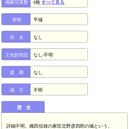
掲載写真数
6枚
すべて見る
形態
平城
別 名
なし
文化財指定
なし/不明
遺 構
なし
城 主
不明
歴 史
詳細不明。織田信雄の家臣北野彦四郎の城という。