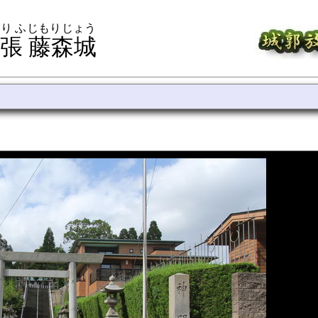
り ふじもりじょう
張 藤森城