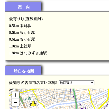
案 内
最寄り駅(直線距離)
0.5km 本郷駅
0.6km 藤が丘駅
(5.6km)
0.6km 藤が丘駅
1.0km 上社駅
1.8km はなみずき通駅
所在地/地図
愛知県名古屋市名東区本郷1
+
−