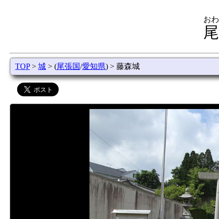
おわ
尾
TOP
>
城
> (
尾張国
/
愛知県
) > 藤森城