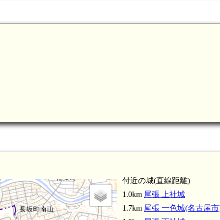
尾張 新居城(4.6km)
付近の城(直線距離)
1.0km
尾張 上社城
1.7km
尾張 一色城(名古屋市