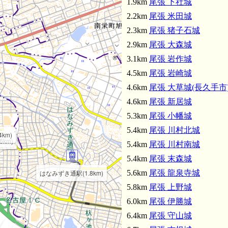
1.9km
尾張 下社城
2.2km
尾張 米田城
2.3km
尾張 猪子石城
2.9km
尾張 大森城
3.1km
尾張 岩作城
4.5km
尾張 岩崎城
4.6km
尾張 大草城(長久手市
尾張 大
4.6km
尾張 新居城
5.3km
尾張 小幡城
尾張 岩作城(3.1km)
5.4km
尾張 川村北城
km)
km)
6km)
5.4km
尾張 川村南城
5.4km
尾張 末森城
はなみずき通駅(1.8km)
5.6km
尾張 龍泉寺城
5.8km
尾張 上野城
6.0km
尾張 伊勝城
6.4km
尾張 守山城