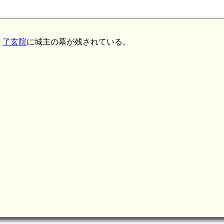
。
了玄院
に城主の墓が残されている。