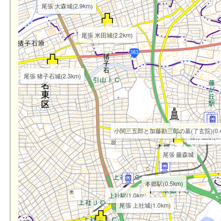
尾張 大森城(2.9km)
尾張 米田城(2.2km)
尾張 猪子石城(2.3km)
小関三五郎と加藤勘三郎の墓(了玄院)(0.4
藤が丘駅(0.6
藤が丘駅(0.
尾張 藤森城
本郷駅(0.5km)
上社駅(1.0km)
尾張 上社城(1.0km)