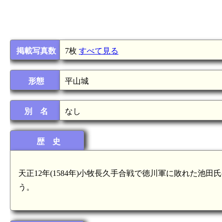
掲載写真数
7枚
すべて見る
形態
平山城
別 名
なし
歴 史
天正12年(1584年)小牧長久手合戦で徳川軍に敗れた
う。