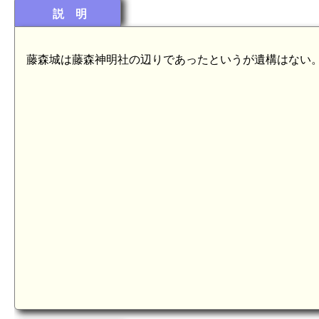
説 明
藤森城は藤森神明社の辺りであったというが遺構はない
尾張 下大留城(8.5km)
7.2km)
尾張 吉根城(6.7km)