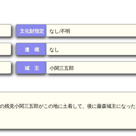
文化財指定
なし/不明
遺 構
なし
城 主
小関三五郎
池田氏の残党小関三五郎がこの地に土着して、後に藤森城主になっ