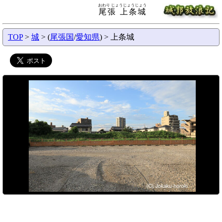
おわり じょうじょうじょう
尾張 上条城
TOP
>
城
> (
尾張国
/
愛知県
) > 上条城