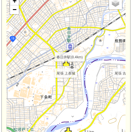
+
−
春日井駅(0.4km)
尾張 上条城
尾張 吉根城(
1 km