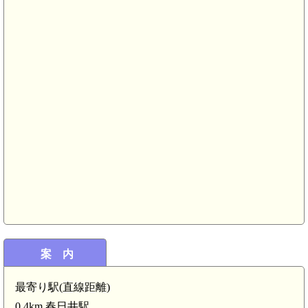
)
案 内
尾張 大草城(小牧市)(5.8km)
最寄り駅(直線距離)
0.4km 春日井駅