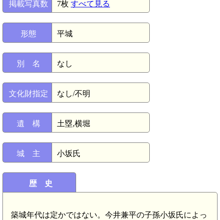
掲載写真数
7枚
すべて見る
形態
平城
別 名
なし
文化財指定
なし/不明
遺 構
土塁,横堀
城 主
小坂氏
歴 史
築城年代は定かではない。今井兼平の子孫小坂氏によっ