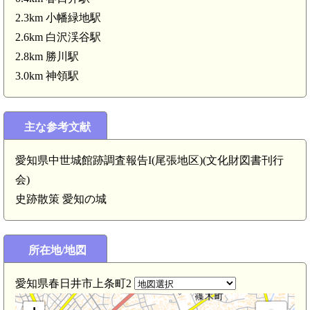
2.3km 小幡緑地駅
2.6km 白沢渓谷駅
2.8km 勝川駅
3.0km 神領駅
主な参考文献
愛知県中世城館跡調査報告I(尾張地区)(文化財図書刊行
会)
史跡散策 愛知の城
所在地/地図
愛知県春日井市上条町2