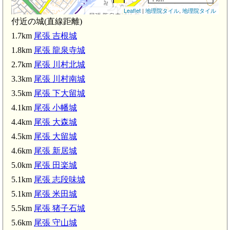
Leaflet
|
地理院タイル
,
地理院タイル
尾張 龍泉寺城(1.8km)
付近の城(直線距離)
1.7km
尾張 吉根城
小幡緑地駅(2.3km)
1.8km
尾張 龍泉寺城
2.7km
尾張 川村北城
白沢渓谷駅(2.6km)
尾張 川村北城(2.7km)
3.3km
尾張 川村南城
3.5km
尾張 下大留城
尾張 川村南城(3.3km)
4.1km
尾張 小幡城
4.4km
尾張 大森城
4.5km
尾張 大留城
小幡城(4.1km)
4.6km
尾張 新居城
5.0km
尾張 田楽城
5.1km
尾張 志段味城
尾張 大森城(4.4km)
5.1km
尾張 米田城
5.5km
尾張 猪子石城
尾張 米田城
5.6km
尾張 守山城