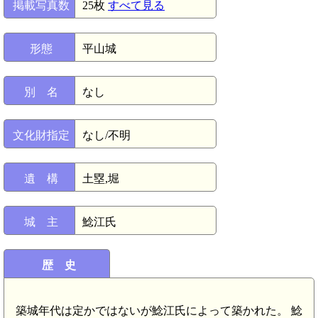
掲載写真数
25枚
すべて見る
形態
平山城
別 名
なし
文化財指定
なし/不明
遺 構
土塁,堀
城 主
鯰江氏
歴 史
築城年代は定かではないが鯰江氏によって築かれた。 鯰