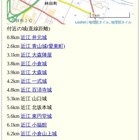
近
1 km
Leaflet
|
地理院タイル
,
地理院タイル
付近の城(直線距離)
0.8km
近江 井元城
2.6km
近江 青山城(愛東町)
m)
3.1km
近江 大森陣屋
江 大森陣屋(3.1km)
3.8km
近江 小倉城
3.9km
近江 大森城
4.2km
近江 一式城
4.8km
近江 百済寺城
5.3km 近江 山口城
近江 大森城(3.9km)
5.6km 近江 北坂本城
近江 一式城(4.
5.6km
近江 東円堂城
6.1km
近江 小脇館
6.2km
近江 小倉山上城