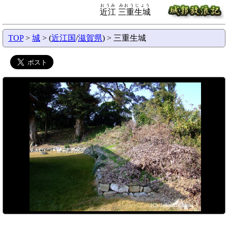
おうみ みおうじょう
近江 三重生城
TOP
>
城
> (
近江国
/
滋賀県
) > 三重生城