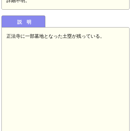
詳細不明。
説 明
正法寺に一部墓地となった土塁が残っている。
近江