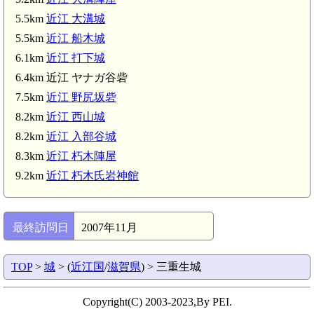
近江 大溝陣屋(5.2km)
5.5km
近江 大溝城
近江高島駅(5.5km)
近江 大溝城(5.5km)
5.5km
近江 船木城
6.1km
近江 打下城
6.4km 近江 ヤナガ谷砦
近江 打下城(6.1km)
7.5km
近江 野尻坂砦
近江 ヤナガ谷砦(6.4km)
8.2km
近江 西山城
8.2km
近江 入部谷城
8.3km
近江 朽木陣屋
9.2km
近江 朽木氏岩神館
最終訪問日
2007年11月
TOP
>
城
> (
近江国
/
滋賀県
) > 三重生城
Copyright(C) 2003-2023,By PEI.