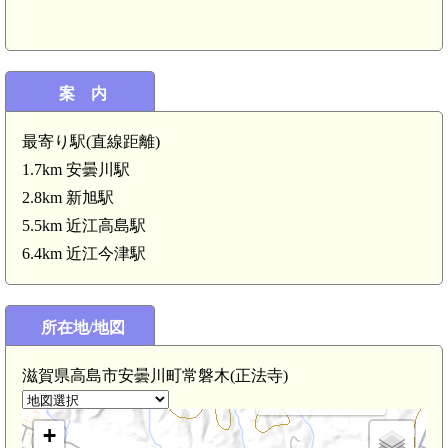
案 内
最寄り駅(直線距離)
1.7km 安曇川駅
2.8km 新旭駅
5.5km 近江高島駅
6.4km 近江今津駅
近江 日爪城(3.4km)
近江 日爪城南砦(3.3km)
所在地/地図
滋賀県高島市安曇川町常磐木(正法寺)
近江 清水山城(2.3km)
+