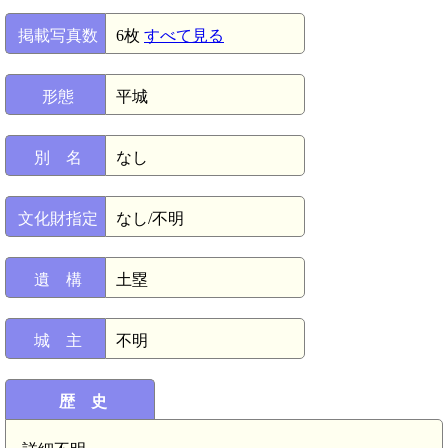
掲載写真数
6枚
すべて見る
形態
平城
別 名
なし
文化財指定
なし/不明
遺 構
土塁
城 主
不明
歴 史