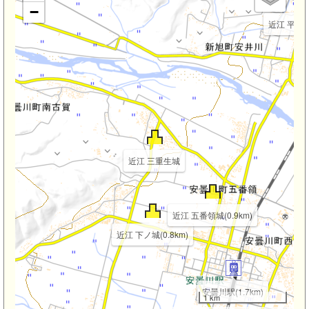
−
近江 平井城(
近江 三重生城
近江 五番領城(0.9km)
近江 下ノ城(0.8km)
安曇川駅(1.7km)
1 km