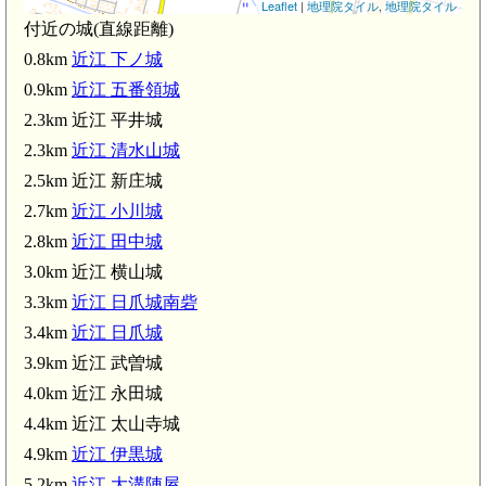
Leaflet
|
地理院タイル
,
地理院タイル
付近の城(直線距離)
0.8km
近江 下ノ城
近江 小川城(2
0.9km
近江 五番領城
2.3km 近江 平井城
2.3km
近江 清水山城
2.5km 近江 新庄城
2.7km
近江 小川城
2.8km
近江 田中城
3.0km 近江 横山城
3.3km
近江 日爪城南砦
近江 永田城(4.0km)
3.4km
近江 日爪城
3.9km 近江 武曽城
4.0km 近江 永田城
4.4km 近江 太山寺城
4.9km
近江 伊黒城
5.2km
近江 大溝陣屋