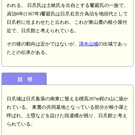
われる。 日爪氏は土岐氏を出自とする饗庭氏の一族で、
貞治6年(1367年)饗庭氏は日爪右京介為治を地頭代として
日爪村に住まわせたと云われ、これが東山麓の根小屋付
近で、日爪館と考えられている。
その後の動向は定かではないが、
清水山城
の出城であっ
たとの伝承がある。
説 明
日爪城は日爪集落の南東に聳える標高207m程の山に築か
れている。 東麓の共同墓地となっている部分が根小屋と
呼ばれ、土塁などを設けた段遺構が残り、日爪館と考え
られている。