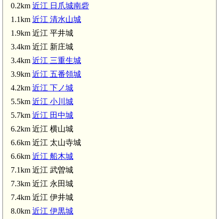
0.2km
近江 日爪城南砦
1.1km
近江 清水山城
1.9km 近江 平井城
3.4km 近江 新庄城
3.4km
近江 三重生城
近江 新庄城(3.
3.9km
近江 五番領城
近江 三重生城(3.4km)
4.2km
近江 下ノ城
5.5km
近江 小川城
5.7km
近江 田中城
近江 五番領城(3.9km)
6.2km 近江 横山城
近江 下ノ城(4.2km)
6.6km 近江 太山寺城
6.6km
近江 船木城
7.1km 近江 武曽城
安曇川駅(4.7km)
7.3km 近江 永田城
7.4km 近江 伊井城
8.0km
近江 伊黒城
近江 小川城(5.5km)