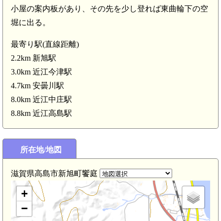
小屋の案内板があり、その先を少し登れば東曲輪下の空
堀に出る。
最寄り駅(直線距離)
2.2km 新旭駅
3.0km 近江今津駅
4.7km 安曇川駅
8.0km 近江中庄駅
8.8km 近江高島駅
近江今津駅(3.0km)
所在地/地図
滋賀県高島市新旭町饗庭
+
−