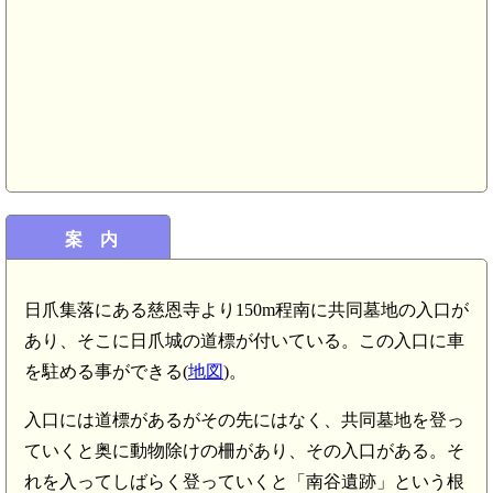
近江中庄駅(8
km)
案 内
日爪集落にある慈恩寺より150m程南に共同墓地の入口が
あり、そこに日爪城の道標が付いている。この入口に車
を駐める事ができる(
地図
)。
入口には道標があるがその先にはなく、共同墓地を登っ
ていくと奥に動物除けの柵があり、その入口がある。そ
れを入ってしばらく登っていくと「南谷遺跡」という根