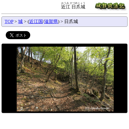
おうみ ひづめじょう
近江 日爪城
TOP
>
城
> (
近江国
/
滋賀県
) > 日爪城