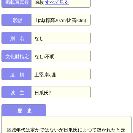
掲載写真数
89枚
すべて見る
形態
山城(標高207m/比高80m)
別 名
なし
文化財指定
なし/不明
遺 構
土塁,郭,堀
城 主
日爪氏?
歴 史
築城年代は定かではないが日爪氏によつて築かれたと云