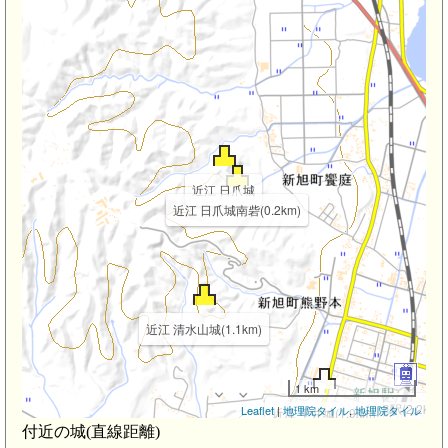
近江 日爪城
近江 日爪城南砦(0.2km)
近江 清水山城(1.1km)
1 km
新旭駅(2.2km)
Leaflet
|
地理院タイル
,
地理院タイル
近江 平井城(1.9km)
付近の城(直線距離)