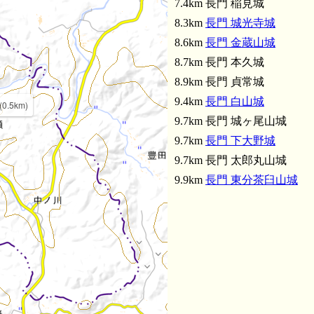
7.4km 長門 稲見城
8.3km
長門 城光寺城
8.6km
長門 金蔵山城
8.7km 長門 本久城
8.9km 長門 貞常城
9.4km
長門 白山城
.5km)
9.7km 長門 城ヶ尾山城
9.7km
長門 下大野城
9.7km 長門 太郎丸山城
9.9km
長門 東分茶臼山城