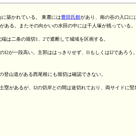
山に築かれている。 東麓には
豊田氏館
があり、南の谷の入口に
板碑がある。またその向かいの水田の中には千人塚が残っている。
端は二条の堀切1、2で遮断して城域を区画する。
のI2が一段高い。主郭ははっきりせず、I1もしくはI2であろう。
在の登山道がある西尾根にも堀切は確認できない。
側に土塁があるが、I2の切岸との間は途切れており、両サイドに竪