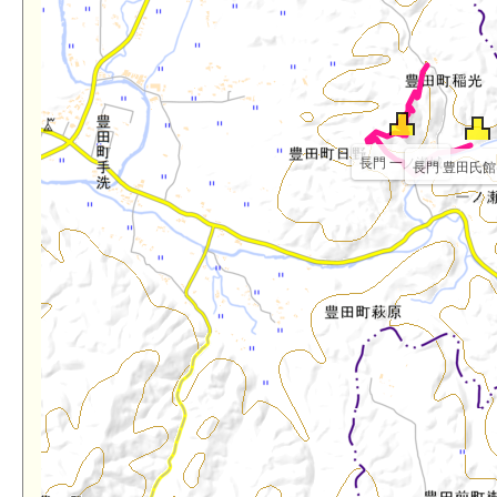
長門 一ノ瀬城
長門 豊田氏館(0