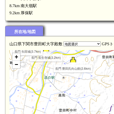
8.7km 南大嶺駅
9.2km 厚保駅
所在地/地図
長門 諏訪が原館(3.9km)
長門 諏訪山城(3.7km)
山口県下関市豊田町大字殿敷
GPS
長門 矢田城(3.7km)
+
長門 長生寺城(3.2km)
−
長門 豊田氏向山館(2.6km)