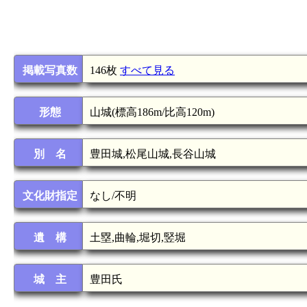
掲載写真数
146枚
すべて見る
形態
山城(標高186m/比高120m)
別 名
豊田城,松尾山城,長谷山城
文化財指定
なし/不明
遺 構
土塁,曲輪,堀切,竪堀
城 主
豊田氏