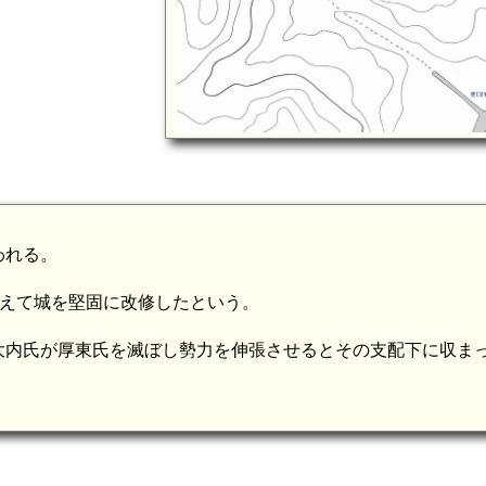
われる。
に備えて城を堅固に改修したという。
大内氏が厚東氏を滅ぼし勢力を伸張させるとその支配下に収ま