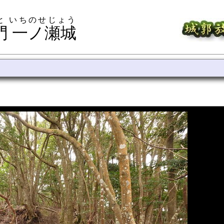
と いちのせじょう
門 一ノ瀬城