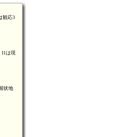
は観応3
I1は現
堀状地