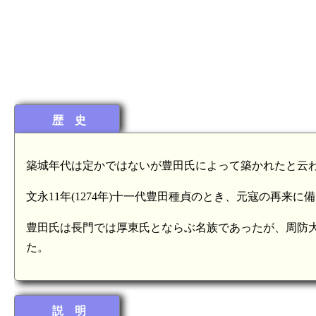
歴 史
築城年代は定かではないが豊田氏によって築かれたと云
文永11年(1274年)十一代豊田種貞のとき、元寇の再来
豊田氏は長門では厚東氏とならぶ名族であったが、周防
た。
説 明