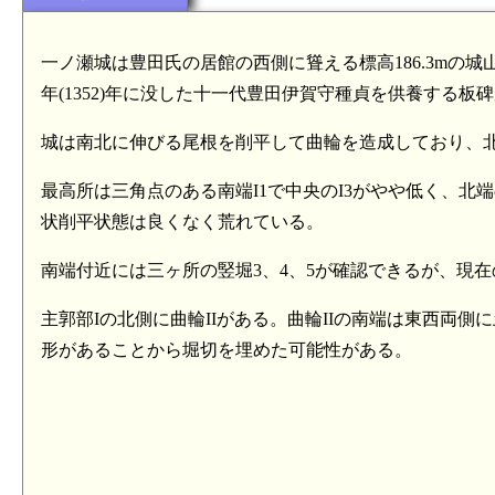
一ノ瀬城は豊田氏の居館の西側に聳える標高186.3mの城
年(1352)年に没した十一代豊田伊賀守種貞を供養する
城は南北に伸びる尾根を削平して曲輪を造成しており、北
最高所は三角点のある南端I1で中央のI3がやや低く、北端
状削平状態は良くなく荒れている。
南端付近には三ヶ所の竪堀3、4、5が確認できるが、現
主郭部Iの北側に曲輪IIがある。曲輪IIの南端は東西両
形があることから堀切を埋めた可能性がある。