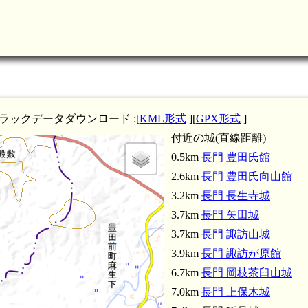
トラックデータダウンロード :[
KML形式
][
GPX形式
]
付近の城(直線距離)
0.5km
長門 豊田氏館
2.6km
長門 豊田氏向山館
3.2km
長門 長生寺城
3.7km
長門 矢田城
3.7km
長門 諏訪山城
3.9km
長門 諏訪が原館
6.7km
長門 岡枝茶臼山城
7.0km
長門 上保木城