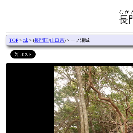
なが
長
TOP
>
城
> (
長門国
/
山口県
) > 一ノ瀬城