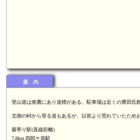
長門 稲見城(7.4km)
案 内
登山道は南麓にあり道標がある。駐車場は近くの豊田氏
北側の峠から登る道もあるが、以前より荒れていたため
最寄り駅(直線距離)
7.8km 四郎ケ原駅