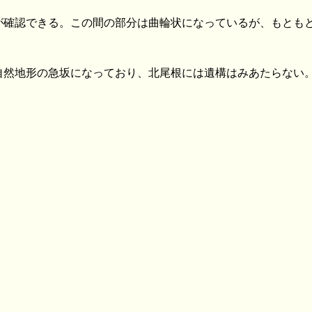
が確認できる。この間の部分は曲輪状になっているが、もとも
自然地形の急坂になっており、北尾根には遺構はみあたらない
の墓(9.2km)
長