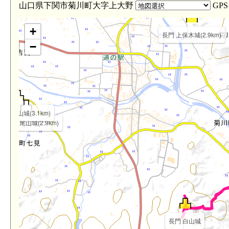
山口県下関市菊川町大字上大野
GP
+
長門 上保木城(2.9km)
−
太郎丸山城(3.1km)
門 城ヶ尾山城(2.9km)
長門 白山城