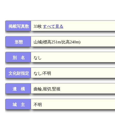
掲載写真数
33枚
すべて見る
形態
山城(標高251m/比高240m)
別 名
なし
文化財指定
なし/不明
遺 構
曲輪,堀切,竪堀
城 主
不明