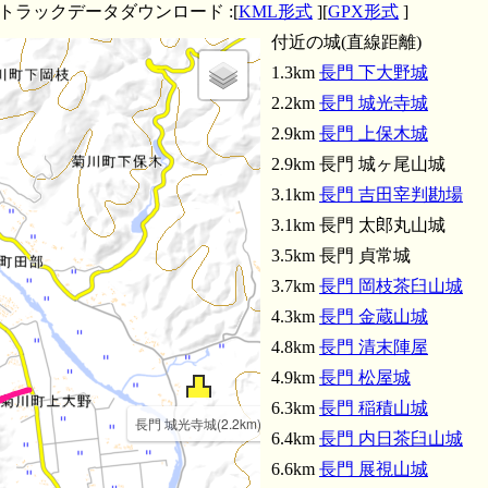
Sトラックデータダウンロード :[
KML形式
][
GPX形式
]
付近の城(直線距離)
1.3km
長門 下大野城
2.2km
長門 城光寺城
2.9km
長門 上保木城
2.9km 長門 城ヶ尾山城
3.1km
長門 吉田宰判勘場
3.1km 長門 太郎丸山城
3.5km 長門 貞常城
3.7km
長門 岡枝茶臼山城
4.3km
長門 金蔵山城
4.8km
長門 清末陣屋
4.9km
長門 松屋城
6.3km
長門 稲積山城
長門 城光寺城(2.2km)
6.4km
長門 内日茶臼山城
6.6km
長門 展視山城