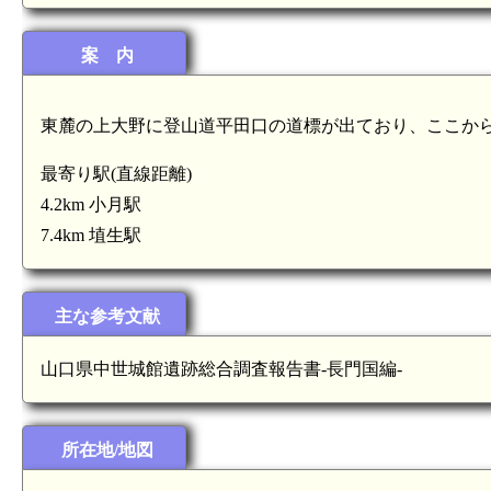
案 内
東麓の上大野に登山道平田口の道標が出ており、ここか
最寄り駅(直線距離)
4.2km 小月駅
7.4km 埴生駅
主な参考文献
山口県中世城館遺跡総合調査報告書-長門国編-
所在地/地図
長門 岡枝茶臼山城(3.7km)
 金蔵山城(4.3km)