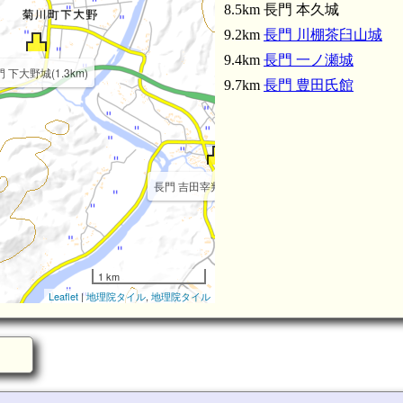
8.5km 長門 本久城
9.2km
長門 川棚茶臼山城
長門 貞常城(3.5km)
9.4km
長門 一ノ瀬城
 下大野城(1.3km)
9.7km
長門 豊田氏館
長門 吉田宰判勘場(3.1km)
1 km
Leaflet
|
地理院タイル
,
地理院タイル