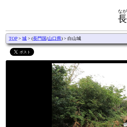
なが
長
TOP
>
城
> (
長門国
/
山口県
) > 白山城