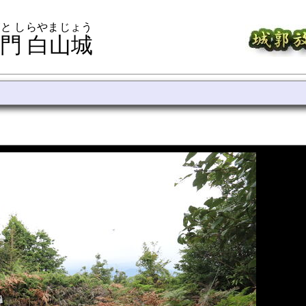
と しらやまじょう
門 白山城