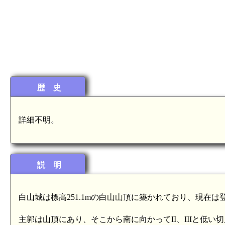
歴 史
詳細不明。
説 明
白山城は標高251.1mの白山山頂に築かれており、現在
主郭は山頂にあり、そこから南に向かってII、IIIと低