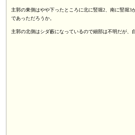
主郭の東側はやや下ったところに北に竪堀2、南に竪堀3
であっただろうか。
主郭の北側はシダ藪になっているので細部は不明だが、
引地君